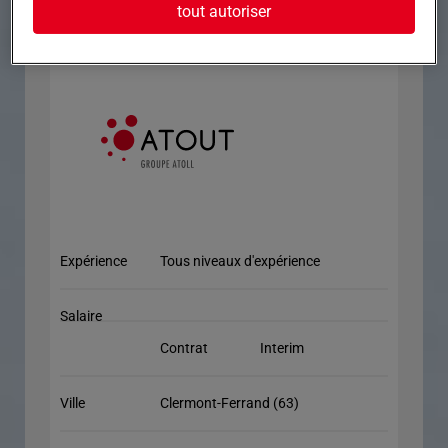
N'attendez plus ! Postulez dès à présent en ligne.
tout autoriser
Expérience
Tous niveaux d'expérience
Salaire
Contrat
Interim
Ville
Clermont-Ferrand (63)