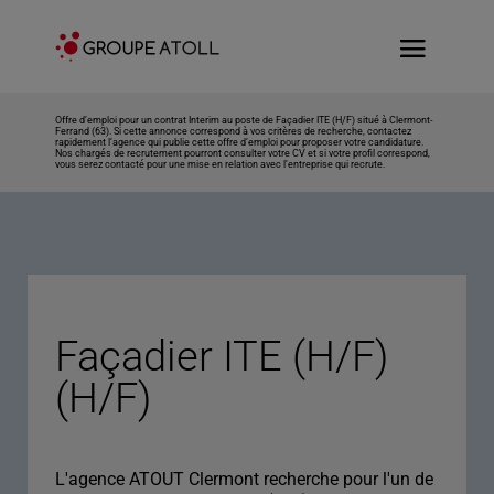
Offre d’emploi pour un contrat Interim au poste de Façadier ITE (H/F) situé à Clermont-
Ferrand (63). Si cette annonce correspond à vos critères de recherche, contactez
rapidement l’agence qui publie cette offre d’emploi pour proposer votre candidature.
Nos chargés de recrutement pourront consulter votre CV et si votre profil correspond,
vous serez contacté pour une mise en relation avec l’entreprise qui recrute.
Façadier ITE (H/F)
(H/F)
L'agence ATOUT Clermont recherche pour l'un de