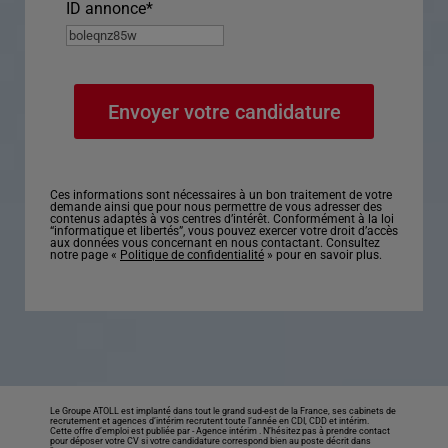
ID annonce
*
Ces informations sont nécessaires à un bon traitement de votre
demande ainsi que pour nous permettre de vous adresser des
contenus adaptés à vos centres d’intérêt. Conformément à la loi
“informatique et libertés”, vous pouvez exercer votre droit d’accès
aux données vous concernant en nous contactant. Consultez
notre page «
Politique de confidentialité
» pour en savoir plus.
Le Groupe ATOLL est implanté dans tout le grand sud-est de la France, ses cabinets de
recrutement et agences d’intérim recrutent toute l’année en CDI, CDD et intérim.
Cette offre d’emploi est publiée par -
Agence intérim
. N’hésitez pas à prendre contact
pour déposer votre CV si votre candidature correspond bien au poste décrit dans