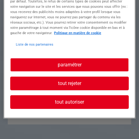
par défaut. Toutefois, le refus de certains types de cookies peut affecter
votre navigation sur le site et les services que nous pouvons vous offrir (ex :
Référence
Annonce n°
vous recevrez des publicités moins adaptées à votre profil lorsque vous
naviguerez sur Internet, vous ne pourrez pas partager du contenu via les
réseaux sociaux, etc.). Vous pourrez retirer votre consentement ou modifier
Contact
votre paramétrage à tout moment via l’icône cookie disponible en bas et à
gauche de votre navigateur.
Politique en matière de cookie
Tél.
Liste de nos partenaires
paramétrer
Postuler à cette offre
tout rejeter
tout autoriser