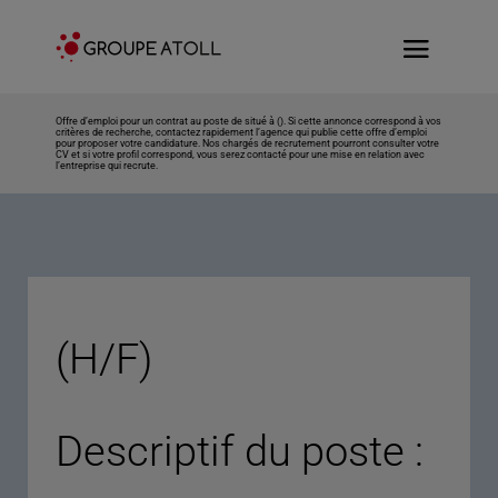
Offre d’emploi pour un contrat au poste de situé à (). Si cette annonce correspond à vos
critères de recherche, contactez rapidement l’agence qui publie cette offre d’emploi
pour proposer votre candidature. Nos chargés de recrutement pourront consulter votre
CV et si votre profil correspond, vous serez contacté pour une mise en relation avec
l’entreprise qui recrute.
(H/F)
Descriptif du poste :