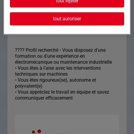
tout rejeter
• Primes d'intérim
tout autoriser
Profil recherché
???? Profil recherché • Vous disposez d'une
formation ou d'une expérience en
électromécanique ou maintenance industrielle
• Vous êtes à l'aise avec les interventions
techniques sur machines
• Vous êtes rigoureux(se), autonome et
polyvalent(e)
• Vous appréciez le travail en équipe et savez
communiquer efficacement