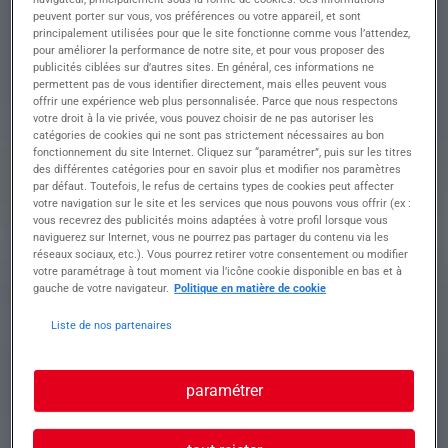
Intérim longue durée – Dagneux L'agence
peuvent porter sur vous, vos préférences ou votre appareil, et sont
AINTERIM recrute pour l'un de ses clients,
principalement utilisées pour que le site fonctionne comme vous l’attendez,
spécialisé dans le secteur de la métallurgie, un(e)
pour améliorer la performance de notre site, et pour vous proposer des
Électromécanicien(ne) en mission d'intérim
publicités ciblées sur d’autres sites. En général, ces informations ne
permettent pas de vous identifier directement, mais elles peuvent vous
longue durée, basée à Dagneux.
offrir une expérience web plus personnalisée. Parce que nous respectons
???? Prise de poste : dès que possible
votre droit à la vie privée, vous pouvez choisir de ne pas autoriser les
????️ Vos missions Rattaché(e) au responsable
catégories de cookies qui ne sont pas strictement nécessaires au bon
maintenance et intégré(e) à une équipe de 5
fonctionnement du site Internet. Cliquez sur “paramétrer”, puis sur les titres
personnes, vous interviendrez sur :
des différentes catégories pour en savoir plus et modifier nos paramètres
• La maintenance générale des équipements
par défaut. Toutefois, le refus de certains types de cookies peut affecter
votre navigation sur le site et les services que nous pouvons vous offrir (ex :
(roulements, moteurs, machines...), avec
vous recevrez des publicités moins adaptées à votre profil lorsque vous
interventions en hauteur ponctuelles (escabot)
naviguerez sur Internet, vous ne pourrez pas partager du contenu via les
• L' entretien courant des machines
réseaux sociaux, etc.). Vous pourrez retirer votre consentement ou modifier
• Des opérations de grenaillage et de peinture sur
votre paramétrage à tout moment via l’icône cookie disponible en bas et à
pièces
gauche de votre navigateur.
Politique en matière de cookie
• La remontée d'informations auprès du
responsable production concernant les
Liste de nos partenaires
anomalies ou dysfonctionnements
⏱️ Horaires • 35h par semaine
• Horaires : 9h00 – 17h00
paramétrer
• 1h de pause non rémunérée par jour
???? Rémunération & avantages • 13€ à 15€ brut
/ heure selon profil