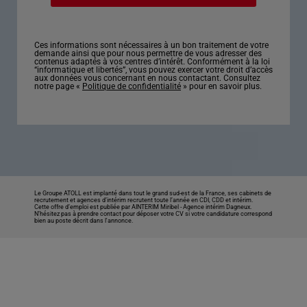
Ces informations sont nécessaires à un bon traitement de votre
demande ainsi que pour nous permettre de vous adresser des
contenus adaptés à vos centres d’intérêt. Conformément à la loi
“informatique et libertés”, vous pouvez exercer votre droit d’accès
aux données vous concernant en nous contactant. Consultez
notre page «
Politique de confidentialité
» pour en savoir plus.
Le Groupe ATOLL est implanté dans tout le grand sud-est de la France, ses cabinets de
recrutement et agences d’intérim recrutent toute l’année en CDI, CDD et intérim.
Cette offre d’emploi est publiée par AINTERIM Miribel -
Agence intérim Dagneux
.
N’hésitez pas à prendre contact pour déposer votre CV si votre candidature correspond
bien au poste décrit dans l'annonce.