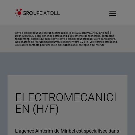
Offre d’emploi pour un contrat Interim au poste de ELECTROMECANICIEN situé à
Dagneux (01). Si cette annonce correspond à vos critères de recherche, contactez
rapidement l’agence qui publie cette offre d’emploi pour proposer votre candidature.
Nos chargés de recrutement pourront consulter votre CV et si votre profil correspond,
vous serez contacté pour une mise en relation avec l’entreprise qui recrute.
ELECTROMECANICI
EN (H/F)
L'agence Ainterim de Miribel est spécialisée dans