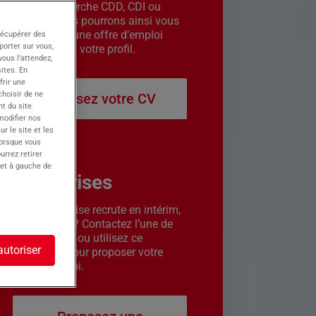
êtes en recherche CDD, CDI ou
intérim. Nous pourrons ainsi vous
contacter si une offre d’emploi
récupérer des
porter sur vous,
correspond à votre profil.
ous l’attendez,
ites. En
frir une
choisir de ne
Déposez votre CV
t du site
 modifier nos
r le site et les
lorsque vous
urrez retirer
 et à gauche de
Entreprises
Votre entreprise recrute en intérim,
CDD ou CDI ? Contactez l’une de
nos agences ou utilisez ce
autoriser
formulaire pour proposer votre
offre d’emploi.