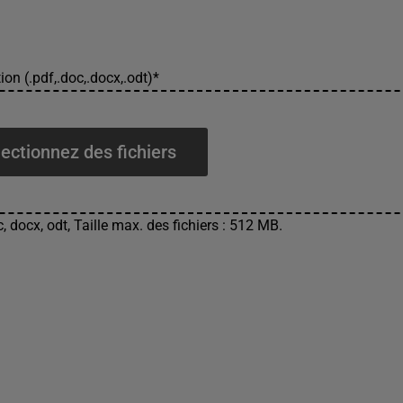
ion (.pdf,.doc,.docx,.odt)
*
ectionnez des fichiers
, docx, odt, Taille max. des fichiers : 512 MB.