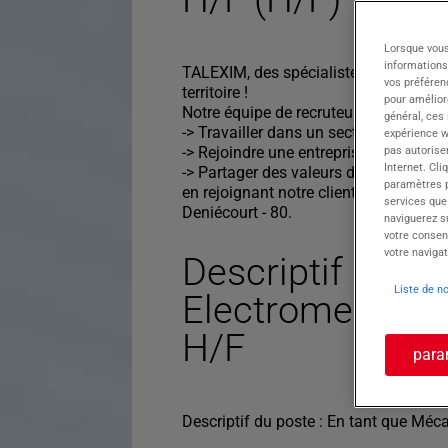
Lorsque vous
informations
TALEXIM, des spécialistes du recrute
vos préféren
territoire !
pour améliore
Notre équipe de recruteurs vous propo
général, ces
-> Travailler dans un secteur dynamiq
expérience w
-> Rejoindre une entreprise qui favoris
pas autorise
Internet. Cli
-> Partager des valeurs d'entreprise fo
paramètres pa
en rejoignant notre client au poste de
services que
Deniécourt - 80.
naviguerez su
votre consen
votre navigat
Descriptif du po
Liste de n
Electromecanic
H/F
para
Descriptif du poste : En tant que Méc