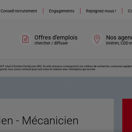
Conseil recrutement
Engagements
Rejoignez-nous !
Co
Offres d’emplois
Nos agen
chercher / diffuser
intérim, CDD e
H/F situé à Estrées-Deniécourt (80). Si cette annonce correspond à vos critères de recherche, contactez rapideme
spond, vous serez contacté pour une mise en relation avec l’entreprise qui recrute.
ien - Mécanicien