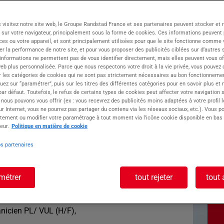
 visitez notre site web, le Groupe Randstad France et ses partenaires peuvent stocker et 
 sur votre navigateur, principalement sous la forme de cookies. Ces informations peuvent 
ment engagés auprès des entreprises de leur
ces ou votre appareil, et sont principalement utilisées pour que le site fonctionne comme v
r la performance de notre site, et pour vous proposer des publicités ciblées sur d’autres s
se de :
 informations ne permettent pas de vous identifier directement, mais elles peuvent vous of
ue et en constante évolution
eb plus personnalisée. Parce que nous respectons votre droit à la vie privée, vous pouvez 
e l'évolution professionnelle
r les catégories de cookies qui ne sont pas strictement nécessaires au bon fonctionnemen
quez sur “paramétrer”, puis sur les titres des différentes catégories pour en savoir plus et
rtes
r défaut. Toutefois, le refus de certains types de cookies peut affecter votre navigation su
 Electromecanicien - Mécanicien H/F sur Estrées-
 nous pouvons vous offrir (ex : vous recevrez des publicités moins adaptées à votre profil 
r Internet, vous ne pourrez pas partager du contenu via les réseaux sociaux, etc.). Vous po
tement ou modifier votre paramétrage à tout moment via l’icône cookie disponible en bas
eur.
Politique en matière de cookie
ste :
os partenaires
ien - Mécanicien
métrer
tout rejeter
tout 
anicien PL/ VUL (H/F),