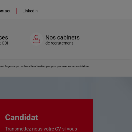
ntact
Linkedin
ces
Nos cabinets
t CDI
de recrutement
nt l’agence qui publie cette offre d’emploi pour proposer votre candidature.
Candidat
Transmettez-nous votre CV si vous