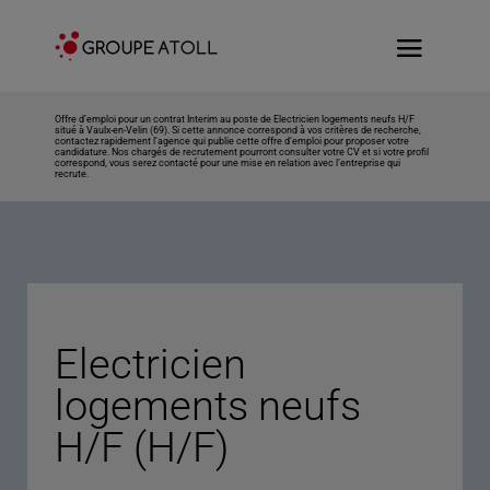
Offre d’emploi pour un contrat Interim au poste de Electricien logements neufs H/F
situé à Vaulx-en-Velin (69). Si cette annonce correspond à vos critères de recherche,
contactez rapidement l’agence qui publie cette offre d’emploi pour proposer votre
candidature. Nos chargés de recrutement pourront consulter votre CV et si votre profil
correspond, vous serez contacté pour une mise en relation avec l’entreprise qui
recrute.
Electricien
logements neufs
H/F (H/F)