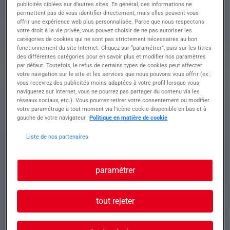
publicités ciblées sur d’autres sites. En général, ces informations ne
parties communes.
permettent pas de vous identifier directement, mais elles peuvent vous
offrir une expérience web plus personnalisée. Parce que nous respectons
votre droit à la vie privée, vous pouvez choisir de ne pas autoriser les
Profil recherché
catégories de cookies qui ne sont pas strictement nécessaires au bon
fonctionnement du site Internet. Cliquez sur “paramétrer”, puis sur les titres
des différentes catégories pour en savoir plus et modifier nos paramètres
par défaut. Toutefois, le refus de certains types de cookies peut affecter
votre navigation sur le site et les services que nous pouvons vous offrir (ex :
Vous êtes titulaire d'une formation en
vous recevrez des publicités moins adaptées à votre profil lorsque vous
naviguerez sur Internet, vous ne pourrez pas partager du contenu via les
électrotechnique.
réseaux sociaux, etc.). Vous pourrez retirer votre consentement ou modifier
• Expérience significative en installation et
votre paramétrage à tout moment via l’icône cookie disponible en bas et à
incorporation
gauche de votre navigateur.
Politique en matière de cookie
• Autonomie, sens de l'organisation et capacité à
gérer vos interventions
Liste de nos partenaires
• Maîtrise de la lecture et de l'interprétation des
plans et schémas électriques
• Rigueur, précision et respect strict des normes et
paramétrer
procédures de sécurité
Permis B apprécié.
tout rejeter