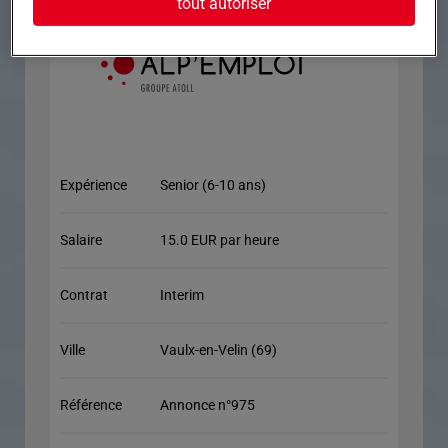
tout autoriser
Expérience
Senior (6-10 ans)
Salaire
15.0 EUR par heure
Contrat
Interim
Ville
Vaulx-en-Velin (69)
Référence
Annonce n°975