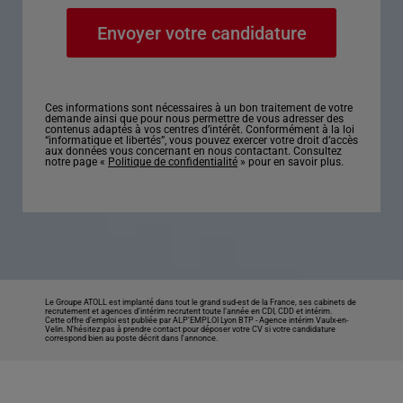
Ces informations sont nécessaires à un bon traitement de votre
demande ainsi que pour nous permettre de vous adresser des
contenus adaptés à vos centres d’intérêt. Conformément à la loi
“informatique et libertés”, vous pouvez exercer votre droit d’accès
aux données vous concernant en nous contactant. Consultez
notre page «
Politique de confidentialité
» pour en savoir plus.
Le Groupe ATOLL est implanté dans tout le grand sud-est de la France, ses cabinets de
recrutement et agences d’intérim recrutent toute l’année en CDI, CDD et intérim.
Cette offre d’emploi est publiée par ALP'EMPLOI Lyon BTP -
Agence intérim Vaulx-en-
Velin
. N’hésitez pas à prendre contact pour déposer votre CV si votre candidature
correspond bien au poste décrit dans l'annonce.