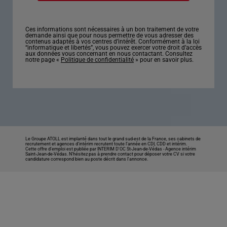
Ces informations sont nécessaires à un bon traitement de votre
demande ainsi que pour nous permettre de vous adresser des
contenus adaptés à vos centres d’intérêt. Conformément à la loi
“informatique et libertés”, vous pouvez exercer votre droit d’accès
aux données vous concernant en nous contactant. Consultez
notre page «
Politique de confidentialité
» pour en savoir plus.
Le Groupe ATOLL est implanté dans tout le grand sud-est de la France, ses cabinets de
recrutement et agences d’intérim recrutent toute l’année en CDI, CDD et intérim.
Cette offre d’emploi est publiée par INTERIM D'OC St-Jean-de-Védas -
Agence intérim
Saint-Jean-de-Védas
. N’hésitez pas à prendre contact pour déposer votre CV si votre
candidature correspond bien au poste décrit dans l'annonce.