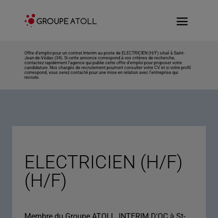
Offre d’emploi pour un contrat Interim au poste de ELECTRICIEN (H/F) situé à Saint-
Jean-de-Védas (34). Si cette annonce correspond à vos critères de recherche,
contactez rapidement l’agence qui publie cette offre d’emploi pour proposer votre
candidature. Nos chargés de recrutement pourront consulter votre CV et si votre profil
correspond, vous serez contacté pour une mise en relation avec l’entreprise qui
recrute.
ELECTRICIEN (H/F)
(H/F)
Membre du Groupe ATOLL, INTERIM D'OC à St-