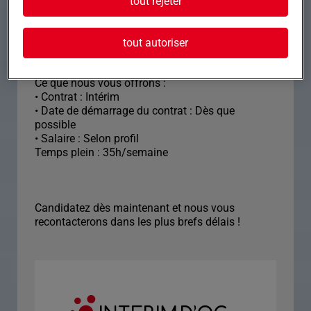
tout rejeter
• habilitations électriques à jour
tout autoriser
Ce que nous vous offrons :
• Contrat : Intérim
• Date de démarrage du contrat : Dès que
possible
• Salaire : Selon profil
Temps plein : 35h/semaine
Candidatez dès maintenant et nous vous
recontacterons dans les plus brefs délais !