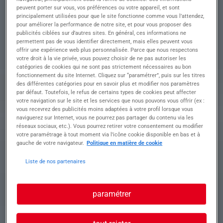
peuvent porter sur vous, vos préférences ou votre appareil, et sont
situations d'urgence
principalement utilisées pour que le site fonctionne comme vous l’attendez,
• Conformité avec les normes de santé et de
pour améliorer la performance de notre site, et pour vous proposer des
sécurité dans l'exécution des travaux
publicités ciblées sur d’autres sites. En général, ces informations ne
• Lecture des plans, esquisses et schémas de
permettent pas de vous identifier directement, mais elles peuvent vous
montage électriques.
offrir une expérience web plus personnalisée. Parce que nous respectons
votre droit à la vie privée, vous pouvez choisir de ne pas autoriser les
catégories de cookies qui ne sont pas strictement nécessaires au bon
fonctionnement du site Internet. Cliquez sur “paramétrer”, puis sur les titres
Profil recherché
des différentes catégories pour en savoir plus et modifier nos paramètres
par défaut. Toutefois, le refus de certains types de cookies peut affecter
votre navigation sur le site et les services que nous pouvons vous offrir (ex :
vous recevrez des publicités moins adaptées à votre profil lorsque vous
naviguerez sur Internet, vous ne pourrez pas partager du contenu via les
Le profil attendu pour le poste d'électricien (H/F)
réseaux sociaux, etc.). Vous pourrez retirer votre consentement ou modifier
en mission d'intérim est celui d'un professionnel
votre paramétrage à tout moment via l’icône cookie disponible en bas et à
formé et expérimenté, alliant solides
gauche de votre navigateur.
Politique en matière de cookie
compétences techniques et forte capacité
Liste de nos partenaires
d'adaptation.
• Expérience avérée en électricité d'au moins 2
ans
• Formation ou certification pertinente en
paramétrer
électricité
• CCTH,
• CARTE BTP