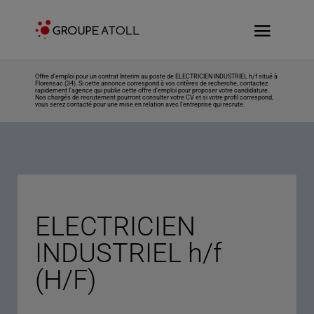
Offre d’emploi pour un contrat Interim au poste de ELECTRICIEN INDUSTRIEL h/f situé à
Florensac (34). Si cette annonce correspond à vos critères de recherche, contactez
rapidement l’agence qui publie cette offre d’emploi pour proposer votre candidature.
Nos chargés de recrutement pourront consulter votre CV et si votre profil correspond,
vous serez contacté pour une mise en relation avec l’entreprise qui recrute.
ELECTRICIEN
INDUSTRIEL h/f
(H/F)