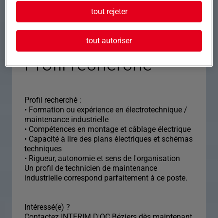
dans son secteur
tout rejeter
• Un poste à pourvoir rapidement
• Taux horaire 14€ au démarrage puis évolution
tout autoriser
Profil recherché
Profil recherché :
• Formation ou expérience en électrotechnique /
maintenance industrielle
• Compétences en montage et câblage électrique
• Capacité à lire des plans électriques et schémas
techniques
• Rigueur, autonomie et sens de l'organisation
Un profil de technicien de maintenance
industrielle correspond parfaitement à ce poste.
Intéressé(e) ?
Contactez INTERIM D'OC Béziers dès maintenant