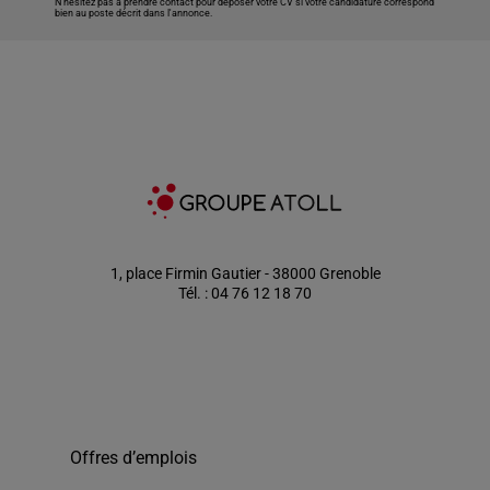
N’hésitez pas à prendre contact pour déposer votre CV si votre candidature correspond
bien au poste décrit dans l'annonce.
1, place Firmin Gautier - 38000 Grenoble
Tél. : 04 76 12 18 70
Offres d’emplois