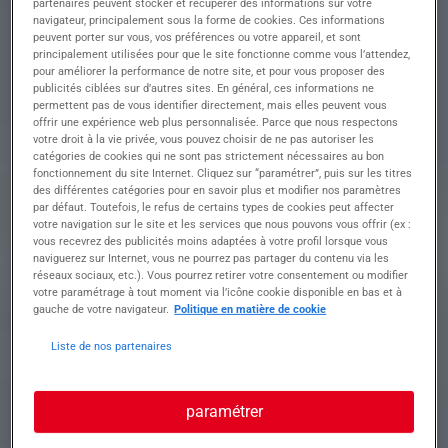
INDUSTRIEL h/f
partenaires peuvent stocker et récupérer des informations sur votre
navigateur, principalement sous la forme de cookies. Ces informations
peuvent porter sur vous, vos préférences ou votre appareil, et sont
principalement utilisées pour que le site fonctionne comme vous l’attendez,
pour améliorer la performance de notre site, et pour vous proposer des
Descriptif du poste : INTERIM D'OC Béziers
publicités ciblées sur d’autres sites. En général, ces informations ne
recrute : ÉLECTRICIEN INDUSTRIEL H/F
permettent pas de vous identifier directement, mais elles peuvent vous
offrir une expérience web plus personnalisée. Parce que nous respectons
Lieu : Florensac
votre droit à la vie privée, vous pouvez choisir de ne pas autoriser les
Type de contrat : Mission intérim – à pourvoir
catégories de cookies qui ne sont pas strictement nécessaires au bon
rapidement
fonctionnement du site Internet. Cliquez sur “paramétrer”, puis sur les titres
Votre mission :
des différentes catégories pour en savoir plus et modifier nos paramètres
Au sein d'une entreprise spécialisée dans la
par défaut. Toutefois, le refus de certains types de cookies peut affecter
fabrication de pièces pour caves coopératives
votre navigation sur le site et les services que nous pouvons vous offrir (ex :
vous recevrez des publicités moins adaptées à votre profil lorsque vous
(principalement des cuves de filtration pour le
naviguerez sur Internet, vous ne pourrez pas partager du contenu via les
vin), vous serez en charge du montage et de la
réseaux sociaux, etc.). Vous pourrez retirer votre consentement ou modifier
mise en place des équipements électriques. Vous
votre paramétrage à tout moment via l’icône cookie disponible en bas et à
intervenez sur l'ensemble des installations
gauche de votre navigateur.
Politique en matière de cookie
électriques liées à la production et contribuez au
bon fonctionnement des équipements industriels.
Liste de nos partenaires
Nous vous offrons :
paramétrer
• Une mission intérim à durée à définir
• L'opportunité d'intégrer une entreprise reconnue