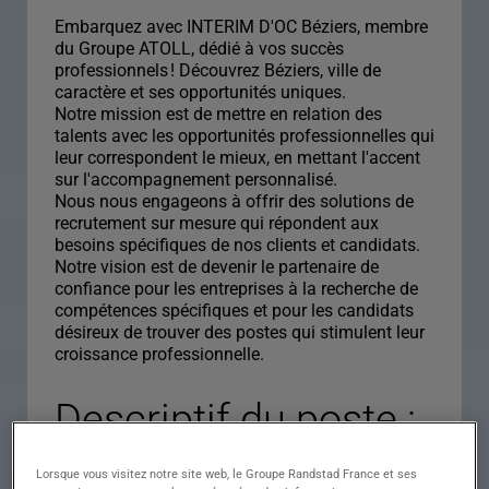
Embarquez avec INTERIM D'OC Béziers, membre
du Groupe ATOLL, dédié à vos succès
professionnels ! Découvrez Béziers, ville de
caractère et ses opportunités uniques.
Notre mission est de mettre en relation des
talents avec les opportunités professionnelles qui
leur correspondent le mieux, en mettant l'accent
sur l'accompagnement personnalisé.
Nous nous engageons à offrir des solutions de
recrutement sur mesure qui répondent aux
besoins spécifiques de nos clients et candidats.
Notre vision est de devenir le partenaire de
confiance pour les entreprises à la recherche de
compétences spécifiques et pour les candidats
désireux de trouver des postes qui stimulent leur
croissance professionnelle.
Descriptif du poste :
ELECTRICIEN
Lorsque vous visitez notre site web, le Groupe Randstad France et ses