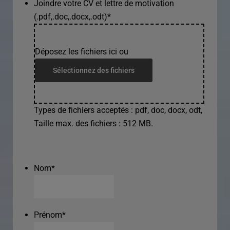
Joindre votre CV et lettre de motivation
(.pdf,.doc,.docx,.odt)
*
Déposez les fichiers ici ou
Sélectionnez des fichiers
Types de fichiers acceptés : pdf, doc, docx, odt,
Taille max. des fichiers : 512 MB.
Nom
*
Prénom
*