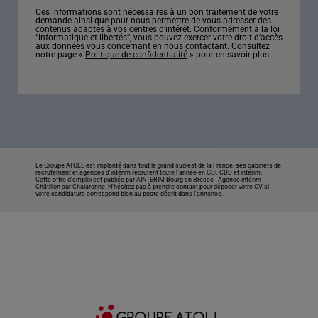
Ces informations sont nécessaires à un bon traitement de votre
demande ainsi que pour nous permettre de vous adresser des
contenus adaptés à vos centres d’intérêt. Conformément à la loi
“informatique et libertés”, vous pouvez exercer votre droit d’accès
aux données vous concernant en nous contactant. Consultez
notre page «
Politique de confidentialité
» pour en savoir plus.
Le Groupe ATOLL est implanté dans tout le grand sud-est de la France, ses cabinets de
recrutement et agences d’intérim recrutent toute l’année en CDI, CDD et intérim.
Cette offre d’emploi est publiée par AINTERIM Bourg-en-Bresse -
Agence intérim
Châtillon-sur-Chalaronne
. N’hésitez pas à prendre contact pour déposer votre CV si
votre candidature correspond bien au poste décrit dans l'annonce.