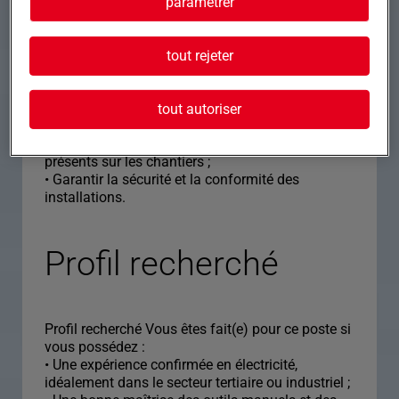
Installer, entretenir et dépanner des systèmes
paramétrer
électriques conformément aux normes en vigueur
;
• Lire et interpréter des plans et schémas
tout rejeter
électriques ;
• Réaliser des installations en basse tension ;
• Effectuer des tests, diagnostics et contrôles sur
tout autoriser
les équipements ;
• Collaborer avec les autres corps de métier
présents sur les chantiers ;
• Garantir la sécurité et la conformité des
installations.
Profil recherché
Profil recherché Vous êtes fait(e) pour ce poste si
vous possédez :
• Une expérience confirmée en électricité,
idéalement dans le secteur tertiaire ou industriel ;