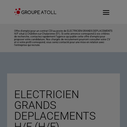
Offre d’emploi pour un contrat CDI au poste de ELECTRICIEN GRANDS DEPLACEMENTS
H/F situé à Châtillon-sur-Chalaronne (01). Si cette annonce correspond à vos critères
de recherche, contactez rapidement l’agence qui publie cette offre d’emploi pour
proposer votre candidature. Nos chargés de recrutement pourront consulter votre CV
et si votre profil correspond, vous serez contacté pour une mise en relation avec
l’entreprise qui recrute.
ELECTRICIEN
GRANDS
DEPLACEMENTS
H/F (H/F)