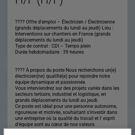
???? Offre d'emploi – Électricien / Électricienne
(grands déplacements du lundi au jeudi) Lieu :
Interventions sur chantiers en France (grands
déplacements du lundi au jeudi)
Type de contrat : CDI – Temps plein
Durée hebdomadaire : 39 heures
????️ À propos du poste Nous recherchons un(e)
électricien(ne) qualifié(e) pour rejoindre notre
équipe dynamique et passionnée.
Vous interviendrez sur des projets variés dans les
secteurs tertiaire, industriel et logistique, en
grands déplacements du lundi au jeudi.
Ce poste est idéal pour une personne autonome,
rigoureuse et motivée, souhaitant s'investir dans
une entreprise où la qualité du travail et l' esprit
d'équipe sont au cœur de nos valeurs.