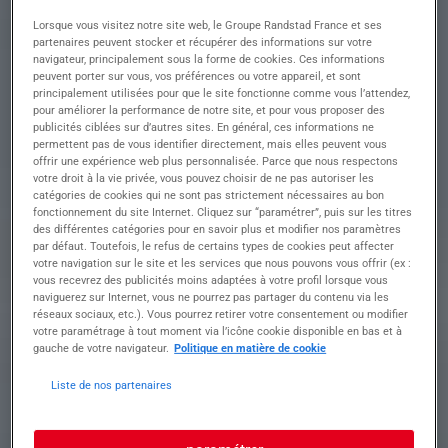
???? Chez Ainterim Bourg-en-Bresse, notre ADN
Lorsque vous visitez notre site web, le Groupe Randstad France et ses
c'est : • Miser sur la personnalité et le savoir-être
partenaires peuvent stocker et récupérer des informations sur votre
navigateur, principalement sous la forme de cookies. Ces informations
autant que sur les compétences techniques
peuvent porter sur vous, vos préférences ou votre appareil, et sont
• Travailler main dans la main avec nos
principalement utilisées pour que le site fonctionne comme vous l’attendez,
partenaires locaux et nationaux
pour améliorer la performance de notre site, et pour vous proposer des
• Vous accompagner dans vos projets
publicités ciblées sur d’autres sites. En général, ces informations ne
professionnels avec proximité et réactivité
permettent pas de vous identifier directement, mais elles peuvent vous
offrir une expérience web plus personnalisée. Parce que nous respectons
votre droit à la vie privée, vous pouvez choisir de ne pas autoriser les
Descriptif du poste :
catégories de cookies qui ne sont pas strictement nécessaires au bon
fonctionnement du site Internet. Cliquez sur “paramétrer”, puis sur les titres
ELECTRICIEN
des différentes catégories pour en savoir plus et modifier nos paramètres
par défaut. Toutefois, le refus de certains types de cookies peut affecter
votre navigation sur le site et les services que nous pouvons vous offrir (ex :
GRANDS
vous recevrez des publicités moins adaptées à votre profil lorsque vous
naviguerez sur Internet, vous ne pourrez pas partager du contenu via les
DEPLACEMENTS
réseaux sociaux, etc.). Vous pourrez retirer votre consentement ou modifier
votre paramétrage à tout moment via l’icône cookie disponible en bas et à
H/F
gauche de votre navigateur.
Politique en matière de cookie
Liste de nos partenaires
Descriptif du poste : Vos missions principales •