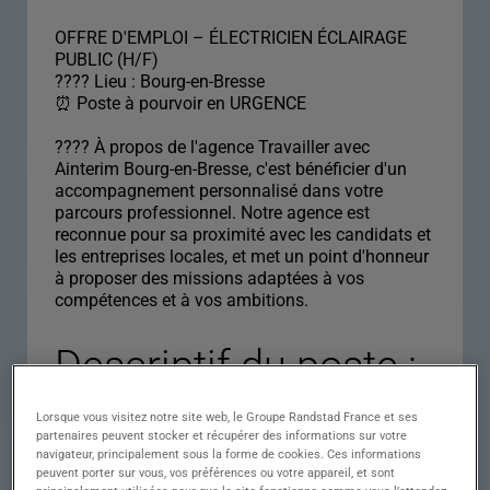
OFFRE D'EMPLOI – ÉLECTRICIEN ÉCLAIRAGE
PUBLIC (H/F)
???? Lieu : Bourg-en-Bresse
⏰ Poste à pourvoir en URGENCE
???? À propos de l'agence Travailler avec
Ainterim Bourg-en-Bresse, c'est bénéficier d'un
accompagnement personnalisé dans votre
parcours professionnel. Notre agence est
reconnue pour sa proximité avec les candidats et
les entreprises locales, et met un point d'honneur
à proposer des missions adaptées à vos
compétences et à vos ambitions.
Descriptif du poste :
ÉLECTRICIEN
Lorsque vous visitez notre site web, le Groupe Randstad France et ses
ÉCLAIRAGE PUBLIC
partenaires peuvent stocker et récupérer des informations sur votre
navigateur, principalement sous la forme de cookies. Ces informations
peuvent porter sur vous, vos préférences ou votre appareil, et sont