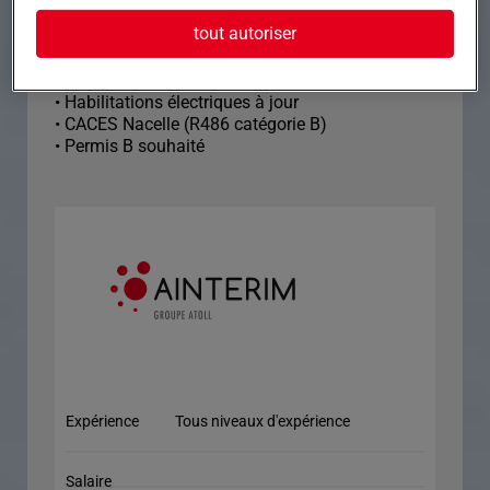
• Autonomie, rigueur et esprit d'équipe
tout autoriser
???? Obligations (INDISPENSABLES) • AIPR
(Autorisation d'Intervention à Proximité des
Réseaux)
• Habilitations électriques à jour
• CACES Nacelle (R486 catégorie B)
• Permis B souhaité
Expérience
Tous niveaux d'expérience
Salaire