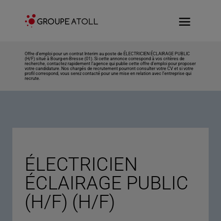
Offre d’emploi pour un contrat Interim au poste de ÉLECTRICIEN ÉCLAIRAGE PUBLIC
(H/F) situé à Bourg-en-Bresse (01). Si cette annonce correspond à vos critères de
recherche, contactez rapidement l’agence qui publie cette offre d’emploi pour proposer
votre candidature. Nos chargés de recrutement pourront consulter votre CV et si votre
profil correspond, vous serez contacté pour une mise en relation avec l’entreprise qui
recrute.
ÉLECTRICIEN
ÉCLAIRAGE PUBLIC
(H/F) (H/F)