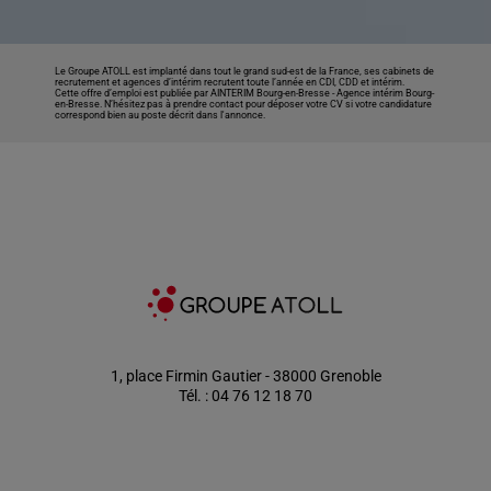
Le Groupe ATOLL est implanté dans tout le grand sud-est de la France, ses cabinets de
recrutement et agences d’intérim recrutent toute l’année en CDI, CDD et intérim.
Cette offre d’emploi est publiée par AINTERIM Bourg-en-Bresse -
Agence intérim Bourg-
en-Bresse
. N’hésitez pas à prendre contact pour déposer votre CV si votre candidature
correspond bien au poste décrit dans l'annonce.
1, place Firmin Gautier - 38000 Grenoble
Tél. : 04 76 12 18 70