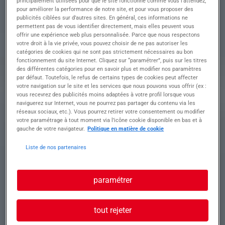
(H/F)
principalement utilisées pour que le site fonctionne comme vous l’attendez,
pour améliorer la performance de notre site, et pour vous proposer des
publicités ciblées sur d’autres sites. En général, ces informations ne
permettent pas de vous identifier directement, mais elles peuvent vous
offrir une expérience web plus personnalisée. Parce que nous respectons
Descriptif du poste : Vous serez en charge de :
votre droit à la vie privée, vous pouvez choisir de ne pas autoriser les
• Installation et maintenance des réseaux
catégories de cookies qui ne sont pas strictement nécessaires au bon
d'éclairage public
fonctionnement du site Internet. Cliquez sur “paramétrer”, puis sur les titres
• Pose et raccordement de candélabres et
des différentes catégories pour en savoir plus et modifier nos paramètres
luminaires
par défaut. Toutefois, le refus de certains types de cookies peut affecter
votre navigation sur le site et les services que nous pouvons vous offrir (ex :
• Tirage de câbles et raccordements électriques
vous recevrez des publicités moins adaptées à votre profil lorsque vous
• Détection et réparation de pannes
naviguerez sur Internet, vous ne pourrez pas partager du contenu via les
• Travaux en hauteur et interventions sur voirie
réseaux sociaux, etc.). Vous pourrez retirer votre consentement ou modifier
• Respect des consignes de sécurité et des
votre paramétrage à tout moment via l’icône cookie disponible en bas et à
normes en vigueur
gauche de votre navigateur.
Politique en matière de cookie
Liste de nos partenaires
Profil recherché
paramétrer
✅ Profil recherché • Expérience significative en
tout rejeter
éclairage public
• Maîtrise des travaux électriques en extérieur