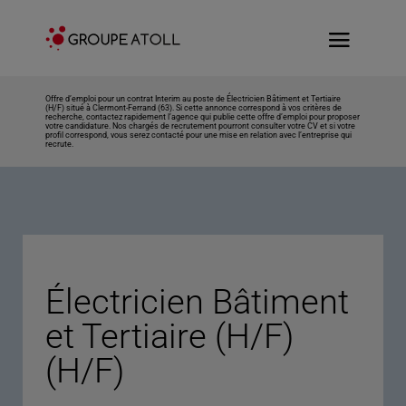
Offre d’emploi pour un contrat Interim au poste de Électricien Bâtiment et Tertiaire
(H/F) situé à Clermont-Ferrand (63). Si cette annonce correspond à vos critères de
recherche, contactez rapidement l’agence qui publie cette offre d’emploi pour proposer
votre candidature. Nos chargés de recrutement pourront consulter votre CV et si votre
profil correspond, vous serez contacté pour une mise en relation avec l’entreprise qui
recrute.
Électricien Bâtiment
et Tertiaire (H/F)
(H/F)