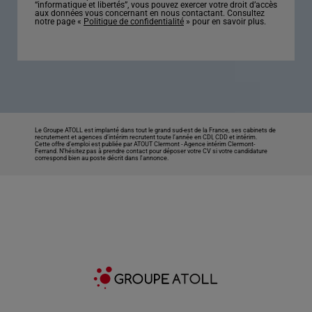
“informatique et libertés”, vous pouvez exercer votre droit d’accès
aux données vous concernant en nous contactant. Consultez
notre page «
Politique de confidentialité
» pour en savoir plus.
Le Groupe ATOLL est implanté dans tout le grand sud-est de la France, ses cabinets de
recrutement et agences d’intérim recrutent toute l’année en CDI, CDD et intérim.
Cette offre d’emploi est publiée par ATOUT Clermont -
Agence intérim Clermont-
Ferrand
. N’hésitez pas à prendre contact pour déposer votre CV si votre candidature
correspond bien au poste décrit dans l'annonce.