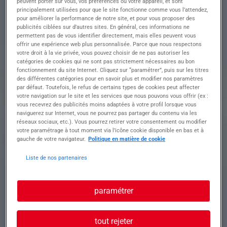
peuvent porter sur vous, vos préférences ou votre appareil, et sont
• Tirage de câbles
principalement utilisées pour que le site fonctionne comme vous l’attendez,
• Mise en place de l'appareillage et équipement
pour améliorer la performance de notre site, et pour vous proposer des
• Installation des équipements électriques en
publicités ciblées sur d’autres sites. En général, ces informations ne
permettent pas de vous identifier directement, mais elles peuvent vous
courant fort et faibles
offrir une expérience web plus personnalisée. Parce que nous respectons
• Appliquer les règles de sécurité liées à
votre droit à la vie privée, vous pouvez choisir de ne pas autoriser les
l'électricité.
catégories de cookies qui ne sont pas strictement nécessaires au bon
• Lire et suivre des plans, schémas et consignes
fonctionnement du site Internet. Cliquez sur “paramétrer”, puis sur les titres
• Divers travaux d'électricité
des différentes catégories pour en savoir plus et modifier nos paramètres
par défaut. Toutefois, le refus de certains types de cookies peut affecter
votre navigation sur le site et les services que nous pouvons vous offrir (ex :
vous recevrez des publicités moins adaptées à votre profil lorsque vous
Profil recherché
naviguerez sur Internet, vous ne pourrez pas partager du contenu via les
réseaux sociaux, etc.). Vous pourrez retirer votre consentement ou modifier
votre paramétrage à tout moment via l’icône cookie disponible en bas et à
gauche de votre navigateur.
Politique en matière de cookie
Profil recherché :
Liste de nos partenaires
Idéalement issu d'un CAP, BEP ou Bac PRO dans
le domaine de l'électricité vous possédez une
première expérience réussie de 3ans.
paramétrer
Vous avez vos habilitations électriques ainsi que
le permis B.
Vous êtes capable de travailler seul en
tout rejeter
autonomie et en équipe.