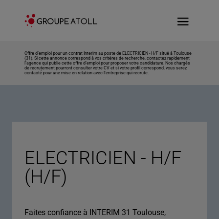
Offre d’emploi pour un contrat Interim au poste de ELECTRICIEN - H/F situé à Toulouse
(31). Si cette annonce correspond à vos critères de recherche, contactez rapidement
l’agence qui publie cette offre d’emploi pour proposer votre candidature. Nos chargés
de recrutement pourront consulter votre CV et si votre profil correspond, vous serez
contacté pour une mise en relation avec l’entreprise qui recrute.
ELECTRICIEN - H/F
(H/F)
Faites confiance à INTERIM 31 Toulouse,