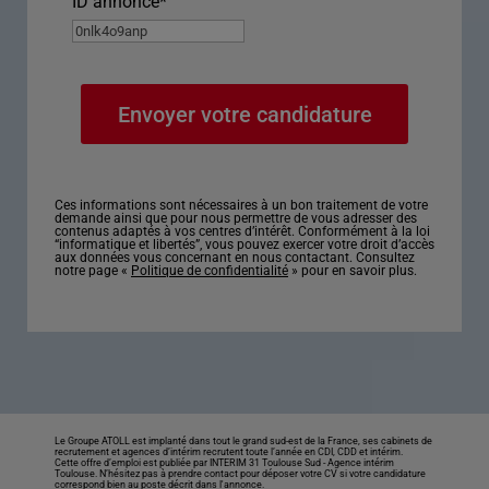
ID annonce
*
Ces informations sont nécessaires à un bon traitement de votre
demande ainsi que pour nous permettre de vous adresser des
contenus adaptés à vos centres d’intérêt. Conformément à la loi
“informatique et libertés”, vous pouvez exercer votre droit d’accès
aux données vous concernant en nous contactant. Consultez
notre page «
Politique de confidentialité
» pour en savoir plus.
Le Groupe ATOLL est implanté dans tout le grand sud-est de la France, ses cabinets de
recrutement et agences d’intérim recrutent toute l’année en CDI, CDD et intérim.
Cette offre d’emploi est publiée par INTERIM 31 Toulouse Sud -
Agence intérim
Toulouse
. N’hésitez pas à prendre contact pour déposer votre CV si votre candidature
correspond bien au poste décrit dans l'annonce.