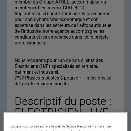
membre du Groupe ATOLL, acteur majeur du
recrutement en intérim, CDD et CDI.
Implantée au cœur de Toulouse, ville reconnue
pour son dynamisme économique et son
expertise dans les secteurs de l'aéronautique et
de l'industrie, notre agence accompagne les
candidats et les entreprises dans leurs projets
professionnels.
Nous recrutons pour l'un de nos clients des
Électriciens (H/F) spécialisés en tertiaire,
bâtiment et industriel.
???? Plusieurs postes à pourvoir – missions sur
différents environnements.
Descriptif du poste :
ELECTRICIEN - H/F
Lorsque vous visitez notre site web, le Groupe Randstad France et ses