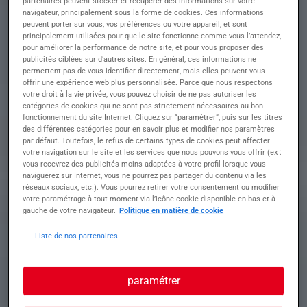
partenaires peuvent stocker et récupérer des informations sur votre
Descriptif du poste : Vos missions : Vous
navigateur, principalement sous la forme de cookies. Ces informations
intervenez sur des chantiers tertiaires, bâtiment
peuvent porter sur vous, vos préférences ou votre appareil, et sont
ou industriels afin de réaliser des travaux
principalement utilisées pour que le site fonctionne comme vous l’attendez,
d'installation et de maintenance électrique.
pour améliorer la performance de notre site, et pour vous proposer des
publicités ciblées sur d’autres sites. En général, ces informations ne
• Tirage et raccordement de câbles.
permettent pas de vous identifier directement, mais elles peuvent vous
• Pose de chemins de câbles.
offrir une expérience web plus personnalisée. Parce que nous respectons
• Installation d'appareillages électriques (prises,
votre droit à la vie privée, vous pouvez choisir de ne pas autoriser les
interrupteurs, goulottes...).
catégories de cookies qui ne sont pas strictement nécessaires au bon
• Réalisation de travaux d'électricité courants.
fonctionnement du site Internet. Cliquez sur “paramétrer”, puis sur les titres
• Raccordement et mise en service des
des différentes catégories pour en savoir plus et modifier nos paramètres
par défaut. Toutefois, le refus de certains types de cookies peut affecter
installations.
votre navigation sur le site et les services que nous pouvons vous offrir (ex :
• Respect des normes de sécurité et des règles
vous recevrez des publicités moins adaptées à votre profil lorsque vous
électriques en vigueur.
naviguerez sur Internet, vous ne pourrez pas partager du contenu via les
réseaux sociaux, etc.). Vous pourrez retirer votre consentement ou modifier
votre paramétrage à tout moment via l’icône cookie disponible en bas et à
gauche de votre navigateur.
Politique en matière de cookie
Profil recherché
Liste de nos partenaires
Profil recherché Nous recherchons un(e)
paramétrer
Électricien(ne) (H/F) sérieux(se), autonome et
rigoureux(se), capable d'intervenir sur différents