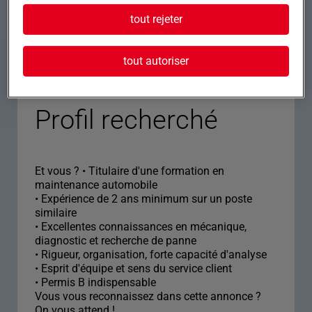
• Avantages :
tout rejeter
• Mutuelle & prévoyance
• Tickets restaurant
• Prime de participation
tout autoriser
• Chèques cadeaux de fin d'année
Profil recherché
Et vous ? • Titulaire d'une formation en
maintenance automobile
• Expérience de 2 ans minimum sur un poste
similaire
• Excellentes connaissances en mécanique,
diagnostic et recherche de panne
• Rigueur, organisation, forte capacité d'analyse
• Esprit d'équipe et sens du service client
• Permis B indispensable
Vous vous reconnaissez dans cette annonce ?
On vous attend !