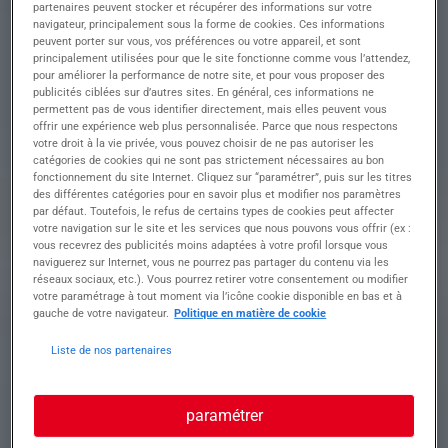
proposons : Rattaché(e) au Responsable après-
partenaires peuvent stocker et récupérer des informations sur votre
vente, vos missions consistent à :
navigateur, principalement sous la forme de cookies. Ces informations
peuvent porter sur vous, vos préférences ou votre appareil, et sont
• Réaliser les différents contrôles et essais sur les
principalement utilisées pour que le site fonctionne comme vous l’attendez,
véhicules
pour améliorer la performance de notre site, et pour vous proposer des
• Établir les diagnostics de dysfonctionnement
publicités ciblées sur d’autres sites. En général, ces informations ne
• Effectuer les réparations ou le remplacement de
permettent pas de vous identifier directement, mais elles peuvent vous
pièces mécaniques, électriques et électroniques
offrir une expérience web plus personnalisée. Parce que nous respectons
votre droit à la vie privée, vous pouvez choisir de ne pas autoriser les
• Assurer la recherche, la documentation et la
catégories de cookies qui ne sont pas strictement nécessaires au bon
préparation des pièces nécessaires aux
fonctionnement du site Internet. Cliquez sur “paramétrer”, puis sur les titres
interventions
des différentes catégories pour en savoir plus et modifier nos paramètres
• Préparer et organiser les interventions en amont
par défaut. Toutefois, le refus de certains types de cookies peut affecter
(commandes de pièces, coordination avec les
votre navigation sur le site et les services que nous pouvons vous offrir (ex :
techniciens)
vous recevrez des publicités moins adaptées à votre profil lorsque vous
naviguerez sur Internet, vous ne pourrez pas partager du contenu via les
• Contribuer à la gestion et au suivi des dossiers
réseaux sociaux, etc.). Vous pourrez retirer votre consentement ou modifier
techniques, garanties et ordres de réparation
votre paramétrage à tout moment via l’icône cookie disponible en bas et à
• Veiller au respect des directives de la marque et
gauche de votre navigateur.
Politique en matière de cookie
de l'entreprise
• Participer à l'organisation du stock et au
Liste de nos partenaires
contrôle des livraisons de pièces détachées
Contrat & Conditions : • Contrat : CDI – Temps
complet (du lundi au vendredi)
paramétrer
• Rémunération : entre 29 et 38 k€ selon profil et
expérience + primes variables sur objectifs