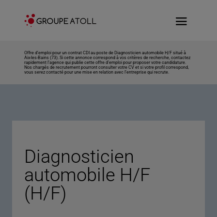
Offre d’emploi pour un contrat CDI au poste de Diagnosticien automobile H/F situé à
Aix-les-Bains (73). Si cette annonce correspond à vos critères de recherche, contactez
rapidement l’agence qui publie cette offre d’emploi pour proposer votre candidature.
Nos chargés de recrutement pourront consulter votre CV et si votre profil correspond,
vous serez contacté pour une mise en relation avec l’entreprise qui recrute.
Diagnosticien
automobile H/F
(H/F)