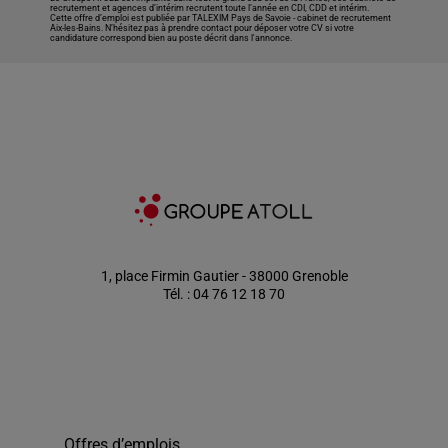
recrutement et agences d’intérim recrutent toute l’année en CDI, CDD et intérim.
Cette offre d’emploi est publiée par TALEXIM Pays de Savoie -
cabinet de recrutement
Aix-les-Bains
. N’hésitez pas à prendre contact pour déposer votre CV si votre
candidature correspond bien au poste décrit dans l'annonce.
1, place Firmin Gautier - 38000 Grenoble
Tél. : 04 76 12 18 70
Offres d’emplois