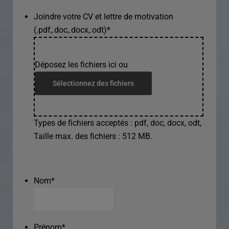
Joindre votre CV et lettre de motivation
(.pdf,.doc,.docx,.odt)
*
Déposez les fichiers ici ou
Sélectionnez des fichiers
Types de fichiers acceptés : pdf, doc, docx, odt,
Taille max. des fichiers : 512 MB.
Nom
*
Prénom
*