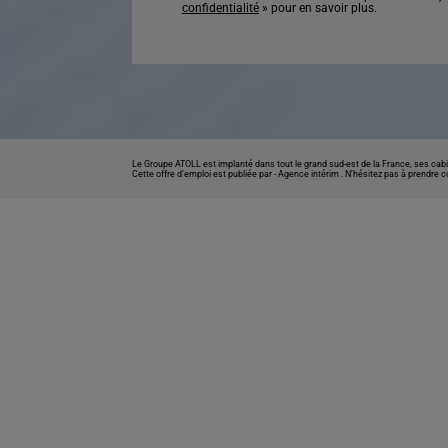
confidentialité
» pour en savoir plus.
Le Groupe ATOLL est implanté dans tout le grand sud-est de la France, ses cabi
Cette offre d’emploi est publiée par -
Agence intérim
. N’hésitez pas à prendre 