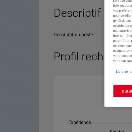
Lorsque vous
informations
Descriptif du po
vos préféren
pour améliore
général, ces
expérience w
pas autorise
Descriptif du poste :
Internet. Cli
paramètres pa
services que
naviguerez su
Profil recherché
votre consen
votre navigat
Liste de n
para
Expérience
Salaire