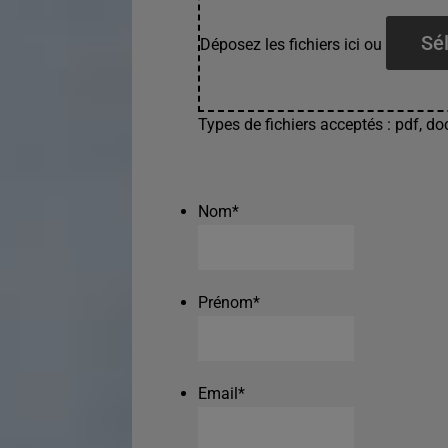
Sél
Déposez les fichiers ici ou
Types de fichiers acceptés : pdf, doc
Nom
*
Prénom
*
Email
*