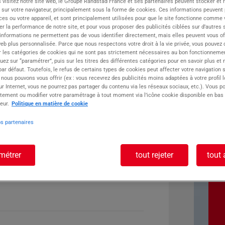
 visitez notre site web, le Groupe Randstad France et ses partenaires peuvent stocker et 
 sur votre navigateur, principalement sous la forme de cookies. Ces informations peuvent 
ste :
ces ou votre appareil, et sont principalement utilisées pour que le site fonctionne comme v
r la performance de notre site, et pour vous proposer des publicités ciblées sur d’autres s
 informations ne permettent pas de vous identifier directement, mais elles peuvent vous of
eb plus personnalisée. Parce que nous respectons votre droit à la vie privée, vous pouvez 
r les catégories de cookies qui ne sont pas strictement nécessaires au bon fonctionnemen
quez sur “paramétrer”, puis sur les titres des différentes catégories pour en savoir plus et
r défaut. Toutefois, le refus de certains types de cookies peut affecter votre navigation su
 nous pouvons vous offrir (ex : vous recevrez des publicités moins adaptées à votre profil 
r Internet, vous ne pourrez pas partager du contenu via les réseaux sociaux, etc.). Vous po
tement ou modifier votre paramétrage à tout moment via l’icône cookie disponible en bas
eur.
Politique en matière de cookie
os partenaires
métrer
tout rejeter
tout 