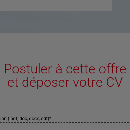
Postuler à cette offre
et déposer votre CV
ion (.pdf,.doc,.docx,.odt)
*