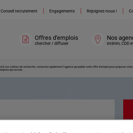
Conseil recrutement
Engagements
Rejoignez-nous !
Co
Offres d’emplois
Nos agen
chercher / diffuser
intérim, CDD e
ond à vos critères de recherche, contactez rapidement l’agence qui publie cette offre d’emploi pour proposer vot
reprise qui recrute.