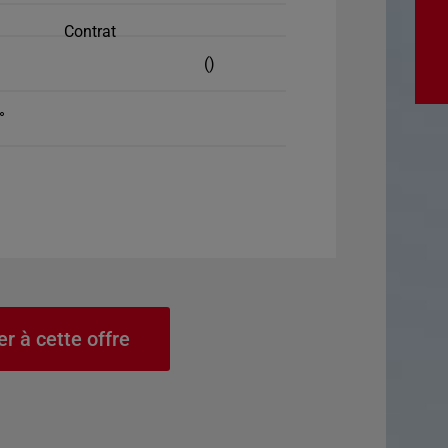
Contrat
()
°
er à cette offre