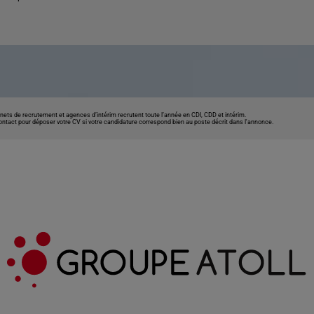
nets de recrutement et agences d’intérim recrutent toute l’année en CDI, CDD et intérim.
contact pour déposer votre CV si votre candidature correspond bien au poste décrit dans l'annonce.