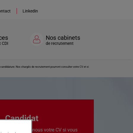
ntact
Linkedin
ces
Nos cabinets
t CDI
de recrutement
re candidature. Nos chargés de recrutement pourront consulter votre CV et si
Candidat
Transmettez-nous votre CV si vous