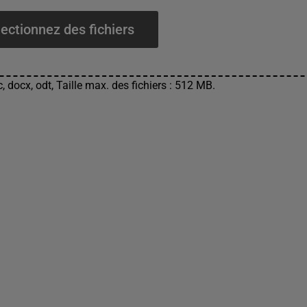
ectionnez des fichiers
, docx, odt, Taille max. des fichiers : 512 MB.