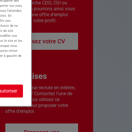
récupérer des
êtes en recherche CDD, CDI ou
porter sur vous,
intérim. Nous pourrons ainsi vous
ous l’attendez,
contacter si une offre d’emploi
ites. En
correspond à votre profil.
frir une
choisir de ne
t du site
 modifier nos
Déposez votre CV
r le site et les
lorsque vous
urrez retirer
 et à gauche de
Entreprises
Votre entreprise recrute en intérim,
autoriser
CDD ou CDI ? Contactez l’une de
nos agences ou utilisez ce
formulaire pour proposer votre
offre d’emploi.