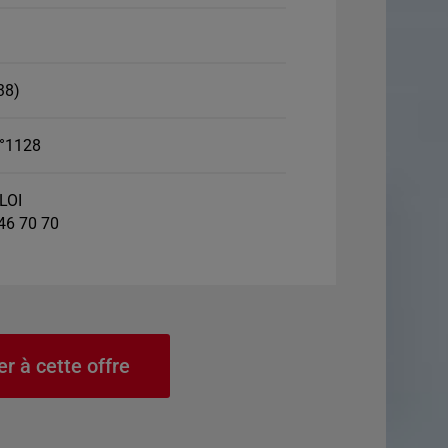
38)
°1128
LOI
 46 70 70
er à cette offre