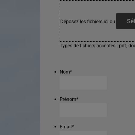
Sél
Déposez les fichiers ici ou
Types de fichiers acceptés : pdf, doc
Nom
*
Prénom
*
Email
*