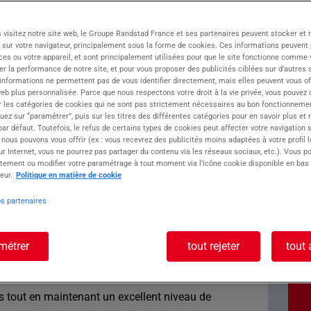
 Groupe ATOLL, vous connecte aux meilleures
 visitez notre site web, le Groupe Randstad France et ses partenaires peuvent stocker et 
!
 sur votre navigateur, principalement sous la forme de cookies. Ces informations peuvent 
tale des Alpes, nos experts soutiennent votre
ces ou votre appareil, et sont principalement utilisées pour que le site fonctionne comme v
ynamique!
r la performance de notre site, et pour vous proposer des publicités ciblées sur d’autres s
 informations ne permettent pas de vous identifier directement, mais elles peuvent vous of
eb plus personnalisée. Parce que nous respectons votre droit à la vie privée, vous pouvez 
ste : Cuisinier H/F
r les catégories de cookies qui ne sont pas strictement nécessaires au bon fonctionnemen
quez sur “paramétrer”, puis sur les titres des différentes catégories pour en savoir plus et
r défaut. Toutefois, le refus de certains types de cookies peut affecter votre navigation su
 nous pouvons vous offrir (ex : vous recevrez des publicités moins adaptées à votre profil 
r Internet, vous ne pourrez pas partager du contenu via les réseaux sociaux, etc.). Vous po
 à exercer votre passion culinaire en tant que
tement ou modifier votre paramétrage à tout moment via l’icône cookie disponible en bas
es ?
eur.
Politique en matière de cookie
ticipez activement à la préparation de plats.
os partenaires
s variés en respectant les normes
imentaires
édients pour garantir une expérience culinaire
métrer
tout rejeter
tout 
 une organisation efficace et un respect strict
es tout en maintenant un excellent niveau de