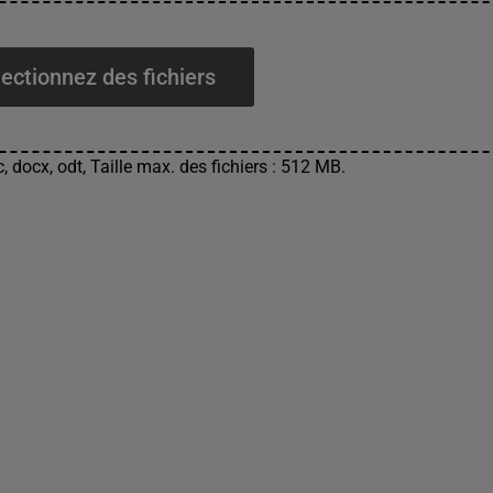
ectionnez des fichiers
, docx, odt, Taille max. des fichiers : 512 MB.