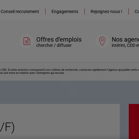
Conseil recrutement
Engagements
Rejoignez-nous !
Co
Offres d’emplois
Nos agen
chercher / diffuser
intérim, CDD e
le (38). Si cette annonce correspond à vos critères de recherche, contactez rapidement l’agence qui publie cette
ur une mise en relation avec l’entreprise qui recrute.
/F)