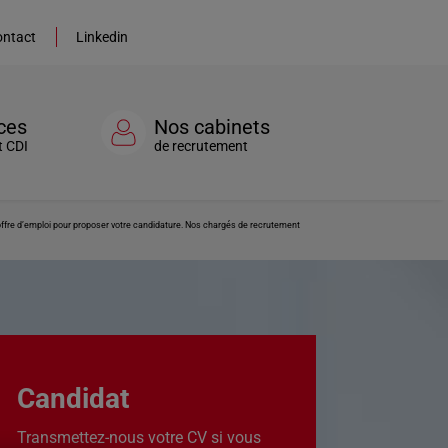
ntact
Linkedin
ces
Nos cabinets
t CDI
de recrutement
 offre d’emploi pour proposer votre candidature. Nos chargés de recrutement
Candidat
Transmettez-nous votre CV si vous