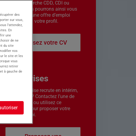
êtes en recherche CDD, CDI ou
intérim. Nous pourrons ainsi vous
contacter si une offre d’emploi
récupérer des
porter sur vous,
correspond à votre profil.
ous l’attendez,
ites. En
frir une
choisir de ne
Déposez votre CV
t du site
 modifier nos
r le site et les
lorsque vous
urrez retirer
 et à gauche de
Entreprises
Votre entreprise recrute en intérim,
CDD ou CDI ? Contactez l’une de
nos agences ou utilisez ce
autoriser
formulaire pour proposer votre
offre d’emploi.