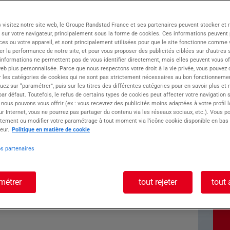
DD-CDI) vous accompagne depuis 30 ans dans
 visitez notre site web, le Groupe Randstad France et ses partenaires peuvent stocker et 
eur du travail temporaire, nous sommes sans
 sur votre navigateur, principalement sous la forme de cookies. Ces informations peuvent 
nts !
ces ou votre appareil, et sont principalement utilisées pour que le site fonctionne comme v
r la performance de notre site, et pour vous proposer des publicités ciblées sur d’autres s
 compte de notre client, brasserie très
 informations ne permettent pas de vous identifier directement, mais elles peuvent vous of
eb plus personnalisée. Parce que nous respectons votre droit à la vie privée, vous pouvez 
r les catégories de cookies qui ne sont pas strictement nécessaires au bon fonctionnemen
quez sur “paramétrer”, puis sur les titres des différentes catégories pour en savoir plus et
r défaut. Toutefois, le refus de certains types de cookies peut affecter votre navigation su
 nous pouvons vous offrir (ex : vous recevrez des publicités moins adaptées à votre profil 
r Internet, vous ne pourrez pas partager du contenu via les réseaux sociaux, etc.). Vous po
tement ou modifier votre paramétrage à tout moment via l’icône cookie disponible en bas
eur.
Politique en matière de cookie
os partenaires
métrer
tout rejeter
tout 
 rencontrez nous directement à l'agence :