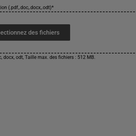
ion (.pdf,.doc,.docx,.odt)
*
ectionnez des fichiers
, docx, odt, Taille max. des fichiers : 512 MB.