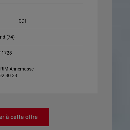
CDI
and (74)
°1728
ERIM Annemasse
 92 30 33
er à cette offre