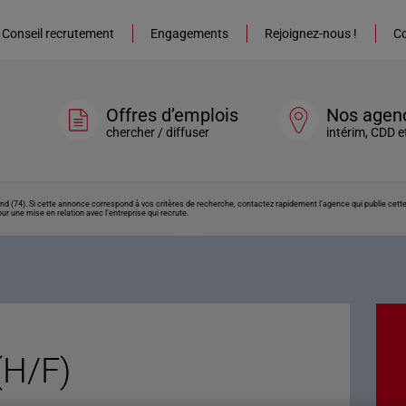
Conseil recrutement
Engagements
Rejoignez-nous !
Co
Offres d’emplois
Nos agen
chercher / diffuser
intérim, CDD e
rand (74). Si cette annonce correspond à vos critères de recherche, contactez rapidement l’agence qui publie cet
ur une mise en relation avec l’entreprise qui recrute.
(H/F)