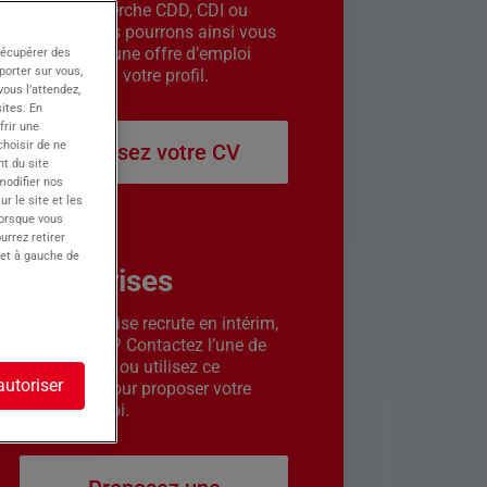
êtes en recherche CDD, CDI ou
intérim. Nous pourrons ainsi vous
contacter si une offre d’emploi
récupérer des
porter sur vous,
correspond à votre profil.
ous l’attendez,
ites. En
frir une
choisir de ne
Déposez votre CV
t du site
 modifier nos
r le site et les
lorsque vous
urrez retirer
 et à gauche de
Entreprises
Votre entreprise recrute en intérim,
CDD ou CDI ? Contactez l’une de
nos agences ou utilisez ce
autoriser
formulaire pour proposer votre
offre d’emploi.