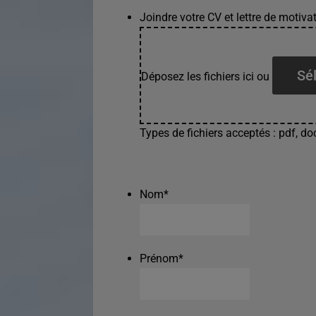
Joindre votre CV et lettre de motivat
Sél
Déposez les fichiers ici ou
Types de fichiers acceptés : pdf, doc
Nom
*
Prénom
*