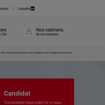
ntact
Linkedin
ces
Nos cabinets
t CDI
de recrutement
te offre d’emploi pour proposer votre candidature. Nos chargés de recrutement
Candidat
Transmettez-nous votre CV si vous