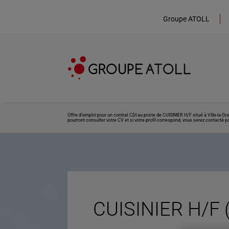
Groupe ATOLL
Offre d’emploi pour un contrat CDI au poste de CUISINIER H/F situé à Ville-la-G
pourront consulter votre CV et si votre profil correspond, vous serez contacté po
CUISINIER H/F 