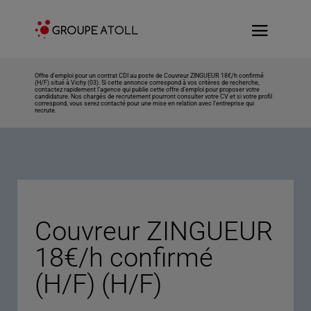
Offre d’emploi pour un contrat CDI au poste de Couvreur ZINGUEUR 18€/h confirmé
(H/F) situé à Vichy (03). Si cette annonce correspond à vos critères de recherche,
contactez rapidement l’agence qui publie cette offre d’emploi pour proposer votre
candidature. Nos chargés de recrutement pourront consulter votre CV et si votre profil
correspond, vous serez contacté pour une mise en relation avec l’entreprise qui
recrute.
Couvreur ZINGUEUR
18€/h confirmé
(H/F) (H/F)