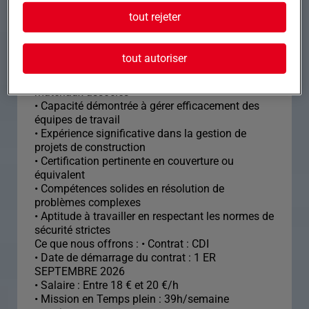
Formation et expérience Nous recherchons un
tout rejeter
couvreur Zingueur confirmé pour diriger une
équipe avec une expérience avérée en gestion de
projets complexes.
tout autoriser
• Maîtrise des techniques de couverture et des
matériaux associés
• Capacité démontrée à gérer efficacement des
équipes de travail
• Expérience significative dans la gestion de
projets de construction
• Certification pertinente en couverture ou
équivalent
• Compétences solides en résolution de
problèmes complexes
• Aptitude à travailler en respectant les normes de
sécurité strictes
Ce que nous offrons : • Contrat : CDI
• Date de démarrage du contrat : 1 ER
SEPTEMBRE 2026
• Salaire : Entre 18 € et 20 €/h
• Mission en Temps plein : 39h/semaine