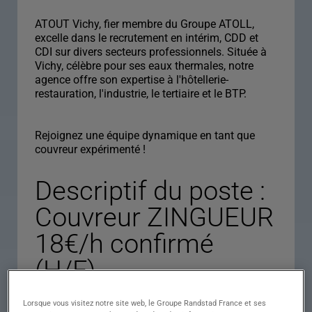
ATOUT Vichy, fier membre du Groupe ATOLL,
excelle dans le recrutement en intérim, CDD et
CDI sur divers secteurs professionnels. Située à
Vichy, célèbre pour ses eaux thermales, notre
agence offre son expertise à l'hôtellerie-
restauration, l'industrie, le tertiaire et le BTP.
Rejoignez une équipe dynamique en tant que
couvreur expérimenté !
Descriptif du poste :
Couvreur ZINGUEUR
18€/h confirmé
(H/F)
Lorsque vous visitez notre site web, le Groupe Randstad France et ses