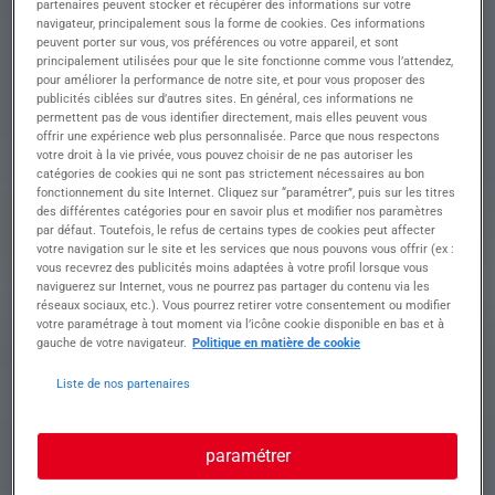
partenaires peuvent stocker et récupérer des informations sur votre
Descriptif du poste : Êtes-vous prêt(e) à diriger
navigateur, principalement sous la forme de cookies. Ces informations
une équipe en tant que Couvreur confirmé dans le
peuvent porter sur vous, vos préférences ou votre appareil, et sont
cadre d'un CDI stimulant ?
principalement utilisées pour que le site fonctionne comme vous l’attendez,
En tant que responsable de la gestion d'équipe
pour améliorer la performance de notre site, et pour vous proposer des
publicités ciblées sur d’autres sites. En général, ces informations ne
sur des chantiers, vous participerez activement
permettent pas de vous identifier directement, mais elles peuvent vous
aux travaux de couverture.
offrir une expérience web plus personnalisée. Parce que nous respectons
• Coordonner et superviser les activités
votre droit à la vie privée, vous pouvez choisir de ne pas autoriser les
quotidiennes de l'équipe sur le chantier
catégories de cookies qui ne sont pas strictement nécessaires au bon
• Assurer la préparation et la planification des
fonctionnement du site Internet. Cliquez sur “paramétrer”, puis sur les titres
des différentes catégories pour en savoir plus et modifier nos paramètres
travaux de couverture
par défaut. Toutefois, le refus de certains types de cookies peut affecter
• Garantir la conformité des travaux aux normes
votre navigation sur le site et les services que nous pouvons vous offrir (ex :
de sécurité et de qualité
vous recevrez des publicités moins adaptées à votre profil lorsque vous
• Collaborer avec les autres corps de métier pour
naviguerez sur Internet, vous ne pourrez pas partager du contenu via les
le bon déroulement du projet
réseaux sociaux, etc.). Vous pourrez retirer votre consentement ou modifier
• Assister à la formation et au développement
votre paramétrage à tout moment via l’icône cookie disponible en bas et à
gauche de votre navigateur.
Politique en matière de cookie
des compétences des membres de l'équipe
Liste de nos partenaires
Profil recherché
paramétrer