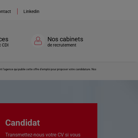
ntact
Linkedin
ces
Nos cabinets
t CDI
de recrutement
 l’agence qui publie cette offre d’emploi pour proposer votre candidature. Nos
Candidat
Transmettez-nous votre CV si vous