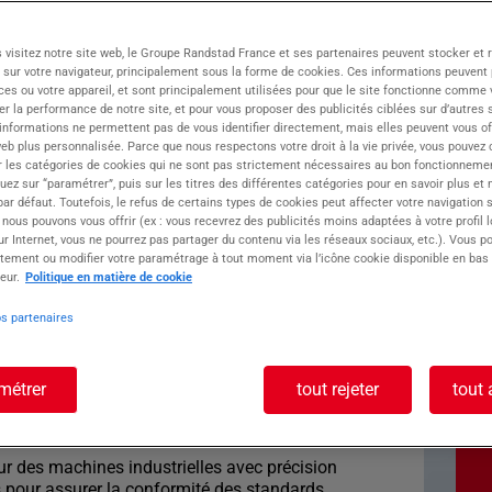
oupe ATOLL, offre des opportunités en intérim
 visitez notre site web, le Groupe Randstad France et ses partenaires peuvent stocker et 
es Verts et du design. Profitez de notre
 sur votre navigateur, principalement sous la forme de cookies. Ces informations peuvent 
, à l'image de St-Etienne, ville d'innovation et
ces ou votre appareil, et sont principalement utilisées pour que le site fonctionne comme v
r la performance de notre site, et pour vous proposer des publicités ciblées sur d’autres s
 informations ne permettent pas de vous identifier directement, mais elles peuvent vous of
eb plus personnalisée. Parce que nous respectons votre droit à la vie privée, vous pouvez 
r les catégories de cookies qui ne sont pas strictement nécessaires au bon fonctionnemen
 production textile avec un fort engagement
quez sur “paramétrer”, puis sur les titres des différentes catégories pour en savoir plus et
r défaut. Toutefois, le refus de certains types de cookies peut affecter votre navigation su
 nous pouvons vous offrir (ex : vous recevrez des publicités moins adaptées à votre profil 
r Internet, vous ne pourrez pas partager du contenu via les réseaux sociaux, etc.). Vous po
oste : COUTURIER
tement ou modifier votre paramétrage à tout moment via l’icône cookie disponible en bas
eur.
Politique en matière de cookie
F
os partenaires
 à apporter votre expertise en couture
métrer
tout rejeter
tout 
 que COUTURIER INDUSTRIEL H/F?
articiper activement à la création de produits
ur des machines industrielles avec précision
nis pour assurer la conformité des standards