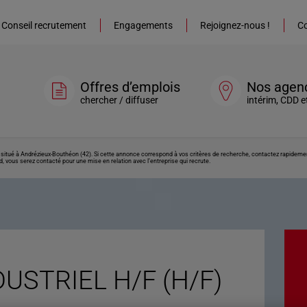
Conseil recrutement
Engagements
Rejoignez-nous !
Co
Offres d’emplois
Nos agen
chercher / diffuser
intérim, CDD e
itué à Andrézieux-Bouthéon (42). Si cette annonce correspond à vos critères de recherche, contactez rapidement
, vous serez contacté pour une mise en relation avec l’entreprise qui recrute.
USTRIEL H/F (H/F)