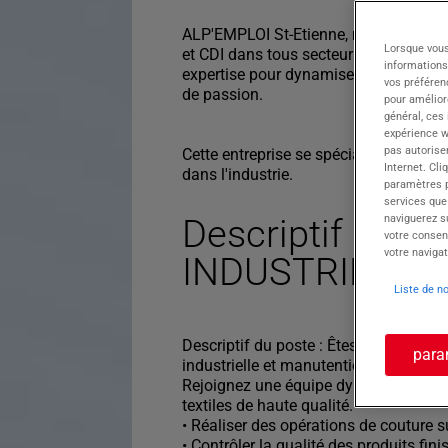
ALP'EMPLOI St-Etienne, membre du gr
Lorsque vous
et CDI dans tous secteurs à deux pas d
informations
expertise pour dynamiser votre parcours
vos préféren
de passion.
pour améliore
général, ces
expérience w
pas autorise
Cette entreprise se spécialise dans la
Internet. Cli
dans l'industrie.
paramètres pa
services que
naviguerez su
Descriptif du p
votre consen
votre navigat
INDUSTRIEL H/
Liste de n
Descriptif du poste : Êtes-vous prêt(e)
para
industrielle et manutention en tant
Rejoignez une équipe dynamique pour p
textiles de haute qualité.
• Réaliser des opérations de couture s
• Contrôler la qualité des produits fi