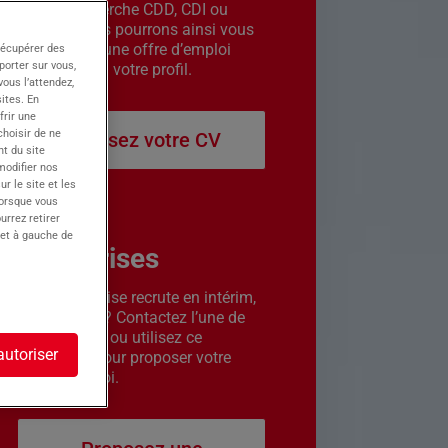
êtes en recherche CDD, CDI ou
intérim. Nous pourrons ainsi vous
contacter si une offre d’emploi
récupérer des
porter sur vous,
correspond à votre profil.
ous l’attendez,
ites. En
frir une
choisir de ne
Déposez votre CV
t du site
 modifier nos
r le site et les
lorsque vous
urrez retirer
 et à gauche de
Entreprises
Votre entreprise recrute en intérim,
CDD ou CDI ? Contactez l’une de
nos agences ou utilisez ce
autoriser
formulaire pour proposer votre
offre d’emploi.