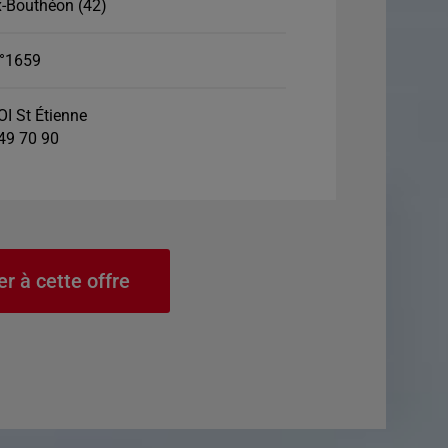
x-Bouthéon (42)
°1659
I St Étienne
 49 70 90
er à cette offre