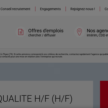
Conseil recrutement
Engagements
Rejoignez-nous !
Co
Offres d’emplois
Nos agen
chercher / diffuser
intérim, CDD e
 Thyez (74). Si cette annonce correspond à vos critères de recherche, contactez rapidement l’agence qui publie
z contacté pour une mise en relation avec l’entreprise qui recrute.
ALITE H/F (H/F)