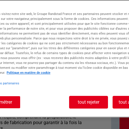
oupe ATOLL, vous ouvre les portes
 visitez notre site web, le Groupe Randstad France et ses partenaires peuvent stocker et 
en Haute-Savoie. Nichée à Cluses, célèbre pour
 sur votre navigateur, principalement sous la forme de cookies. Ces informations peuvent 
namise votre carrière avec un réseau de 40
ces ou votre appareil, et sont principalement utilisées pour que le site fonctionne comme v
r la performance de notre site, et pour vous proposer des publicités ciblées sur d’autres s
 informations ne permettent pas de vous identifier directement, mais elles peuvent vous of
eb plus personnalisée. Parce que nous respectons votre droit à la vie privée, vous pouvez 
r les catégories de cookies qui ne sont pas strictement nécessaires au bon fonctionnemen
centre sur la fabrication de pièces de précision.
quez sur “paramétrer”, puis sur les titres des différentes catégories pour en savoir plus et
r défaut. Toutefois, le refus de certains types de cookies peut affecter votre navigation su
poste : CONTROLEUR
 nous pouvons vous offrir (ex : vous recevrez des publicités moins adaptées à votre profil 
r Internet, vous ne pourrez pas partager du contenu via les réseaux sociaux, etc.). Vous po
tement ou modifier votre paramétrage à tout moment via l’icône cookie disponible en bas
eur.
Politique en matière de cookie
os partenaires
 à garantir l'excellence en tant que
ste en journée ?
métrer
tout rejeter
tout 
n, jusqu'à l'expédition, il s'agit d'assurer la
 le respect des procédures internes. Un suivi
requis, comprenant la préparation, le
 de fabrication pour garantir à la fois la
ts.