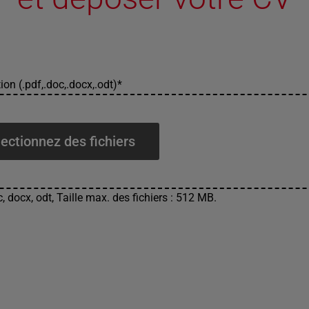
ion (.pdf,.doc,.docx,.odt)
*
ectionnez des fichiers
, docx, odt, Taille max. des fichiers : 512 MB.