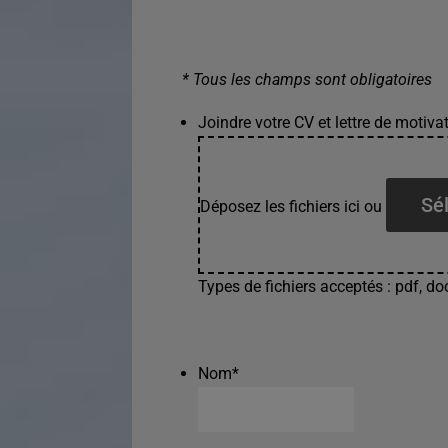
* Tous les champs sont obligatoires
Joindre votre CV et lettre de motivat
Sél
Déposez les fichiers ici ou
Types de fichiers acceptés : pdf, doc
Nom
*