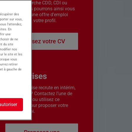
êtes en recherche CDD, CDI ou
intérim. Nous pourrons ainsi vous
contacter si une offre d’emploi
récupérer des
porter sur vous,
correspond à votre profil.
ous l’attendez,
ites. En
frir une
choisir de ne
Déposez votre CV
t du site
 modifier nos
r le site et les
lorsque vous
urrez retirer
 et à gauche de
Entreprises
Votre entreprise recrute en intérim,
CDD ou CDI ? Contactez l’une de
nos agences ou utilisez ce
autoriser
formulaire pour proposer votre
offre d’emploi.