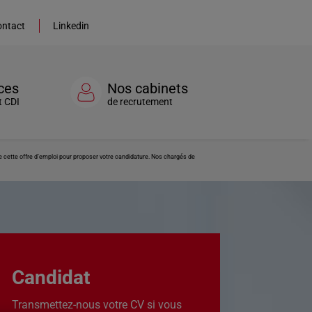
ntact
Linkedin
ces
Nos cabinets
t CDI
de recrutement
 cette offre d’emploi pour proposer votre candidature. Nos chargés de
Candidat
Transmettez-nous votre CV si vous