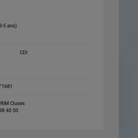
3-5 ans)
CDI
°1681
RIM Cluses
 98 40 50