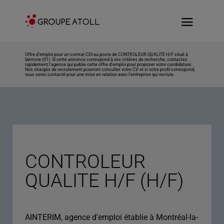
Offre d’emploi pour un contrat CDI au poste de CONTROLEUR QUALITE H/F situé à
Izernore (01). Si cette annonce correspond à vos critères de recherche, contactez
rapidement l’agence qui publie cette offre d’emploi pour proposer votre candidature.
Nos chargés de recrutement pourront consulter votre CV et si votre profil correspond,
vous serez contacté pour une mise en relation avec l’entreprise qui recrute.
CONTROLEUR
QUALITE H/F (H/F)
AINTERIM, agence d'emploi établie à Montréal-la-