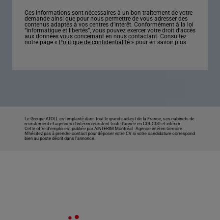
Ces informations sont nécessaires à un bon traitement de votre
demande ainsi que pour nous permettre de vous adresser des
contenus adaptés à vos centres d’intérêt. Conformément à la loi
“informatique et libertés”, vous pouvez exercer votre droit d’accès
aux données vous concernant en nous contactant. Consultez
notre page «
Politique de confidentialité
» pour en savoir plus.
Le Groupe ATOLL est implanté dans tout le grand sud-est de la France, ses cabinets de
recrutement et agences d’intérim recrutent toute l’année en CDI, CDD et intérim.
Cette offre d’emploi est publiée par AINTERIM Montréal -
Agence intérim Izernore
.
N’hésitez pas à prendre contact pour déposer votre CV si votre candidature correspond
bien au poste décrit dans l'annonce.