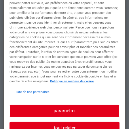
vision 3D, projecteurs vidéo, machine de traction,
peuvent porter sur vous, vos préférences ou votre appareil, et sont
rugosimètre
principalement utilisées pour que le site fonctionne comme vous l’attendez,
pour améliorer la performance de notre site, et pour vous proposer des
· Effectuer les contrôles dimensionnels à l'aide
publicités ciblées sur d’autres sites. En général, ces informations ne
des moyens de mesure traditionnels : pieds à
permettent pas de vous identifier directement, mais elles peuvent vous
coulisse, comparateurs, micromètres, piges...
offrir une expérience web plus personnalisée. Parce que nous respectons
· Réaliser différents tests : choc, résistance,
votre droit à la vie privée, vous pouvez choisir de ne pas autoriser les
étanchéité...
catégories de cookies qui ne sont pas strictement nécessaires au bon
· Etablir les rapports de contrôles dimensionnels
fonctionnement du site Internet. Cliquez sur “paramétrer”, puis sur les titres
des différentes catégories pour en savoir plus et modifier nos paramètres
selon les plans des clients
par défaut. Toutefois, le refus de certains types de cookies peut affecter
· Effectuer le contrôle qualité des pièces et/ou
votre navigation sur le site et les services que nous pouvons vous offrir (ex :
produits en cours de fabrication et/ou de
vous recevrez des publicités moins adaptées à votre profil lorsque vous
conditionnement et identifier les écarts
naviguerez sur Internet, vous ne pourrez pas partager du contenu via les
· Superviser les contrôles des opérateurs et
réseaux sociaux, etc.). Vous pourrez retirer votre consentement ou modifier
corriger si nécessaire
votre paramétrage à tout moment via l’icône cookie disponible en bas et à
gauche de votre navigateur.
Politique en matière de cookie
· Elaborer et mettre en œuvre un plan d'actions
correctives (curatives, préventives) et suivre sa
Liste de nos partenaires
bonne réalisation
· Stopper et isoler le lot de production en cas de
non-conformité ou de produit potentiellement
paramétrer
non-conforme
· Veiller à ce que les documents qualité soient à
jour et corrects sur les postes
tout rejeter