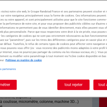
e industrielle spécialisée dans la mécanique de
 visitez notre site web, le Groupe Randstad France et ses partenaires peuvent stocker et 
r des secteurs exigeants (aéronautique,
 sur votre navigateur, principalement sous la forme de cookies. Ces informations peuvent 
(e) Contrôleur(se) Qualité pour renforcer ses
ces ou votre appareil, et sont principalement utilisées pour que le site fonctionne comme v
r la performance de notre site, et pour vous proposer des publicités ciblées sur d’autres s
e proximité, accompagne les entreprises de la
 informations ne permettent pas de vous identifier directement, mais elles peuvent vous of
rofils techniques qualifiés.
eb plus personnalisée. Parce que nous respectons votre droit à la vie privée, vous pouvez 
r les catégories de cookies qui ne sont pas strictement nécessaires au bon fonctionnemen
quez sur “paramétrer”, puis sur les titres des différentes catégories pour en savoir plus et
ste : Contrôleur
r défaut. Toutefois, le refus de certains types de cookies peut affecter votre navigation su
 nous pouvons vous offrir (ex : vous recevrez des publicités moins adaptées à votre profil 
r Internet, vous ne pourrez pas partager du contenu via les réseaux sociaux, etc.). Vous po
tement ou modifier votre paramétrage à tout moment via l’icône cookie disponible en bas
eur.
Politique en matière de cookie
os partenaires
 conditions Au sein du service qualité, vous êtes
 tout au long du processus de production.
métrer
tout rejeter
tout 
de série
abrication et finaux
mensions, aspect...)
d à coulisse, micromètre, colonne, machine 3D...)
és