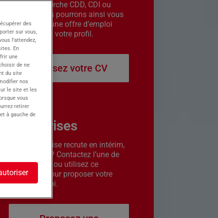
êtes en recherche CDD, CDI ou
intérim. Nous pourrons ainsi vous
contacter si une offre d’emploi
récupérer des
porter sur vous,
correspond à votre profil.
ous l’attendez,
ites. En
frir une
choisir de ne
Déposez votre CV
t du site
 modifier nos
r le site et les
lorsque vous
urrez retirer
 et à gauche de
Entreprises
Votre entreprise recrute en intérim,
CDD ou CDI ? Contactez l’une de
nos agences ou utilisez ce
autoriser
formulaire pour proposer votre
offre d’emploi.