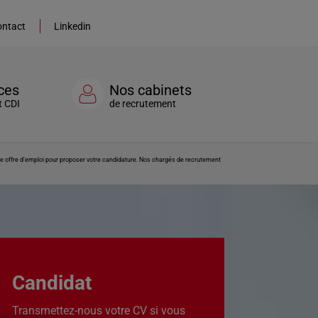
ntact
Linkedin
ces
Nos cabinets
t CDI
de recrutement
tte offre d’emploi pour proposer votre candidature. Nos chargés de recrutement
Candidat
Transmettez-nous votre CV si vous