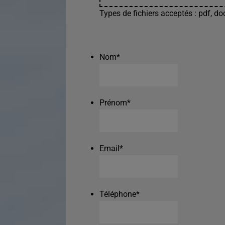
Types de fichiers acceptés : pdf, doc
Nom
*
Prénom
*
Email
*
Téléphone
*