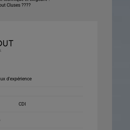
out Cluses ????
ux d'expérience
CDI
)