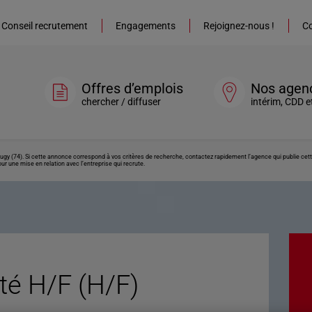
Conseil recrutement
Engagements
Rejoignez-nous !
Co
Offres d’emplois
Nos agen
chercher / diffuser
intérim, CDD e
Vougy (74). Si cette annonce correspond à vos critères de recherche, contactez rapidement l’agence qui publie ce
ur une mise en relation avec l’entreprise qui recrute.
té H/F (H/F)