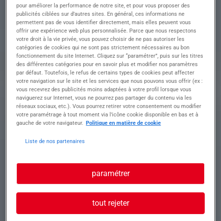
valider les premières pièces.
pour améliorer la performance de notre site, et pour vous proposer des
• Rédiger et mettre à jour les documents qualité
publicités ciblées sur d’autres sites. En général, ces informations ne
permettent pas de vous identifier directement, mais elles peuvent vous
(rapports de contrôle, fiches de suivi).
offrir une expérience web plus personnalisée. Parce que nous respectons
• Gérer les non-conformités et piloter les actions
votre droit à la vie privée, vous pouvez choisir de ne pas autoriser les
correctives.
catégories de cookies qui ne sont pas strictement nécessaires au bon
• Participer à l'amélioration continue des
fonctionnement du site Internet. Cliquez sur “paramétrer”, puis sur les titres
processus de contrôle qualité.
des différentes catégories pour en savoir plus et modifier nos paramètres
• Collaborer avec les équipes de production pour
par défaut. Toutefois, le refus de certains types de cookies peut affecter
votre navigation sur le site et les services que nous pouvons vous offrir (ex :
garantir la conformité des séries en cours.
vous recevrez des publicités moins adaptées à votre profil lorsque vous
naviguerez sur Internet, vous ne pourrez pas partager du contenu via les
réseaux sociaux, etc.). Vous pourrez retirer votre consentement ou modifier
Profil recherché
votre paramétrage à tout moment via l’icône cookie disponible en bas et à
gauche de votre navigateur.
Politique en matière de cookie
Liste de nos partenaires
Profil recherché
• Expérience significative dans le contrôle qualité,
paramétrer
idéalement en milieu industriel.
• Maîtrise des outils de mesure et des techniques
de contrôle avancées.
tout rejeter
• Bonne connaissance des démarrages série et
des processus de validation.