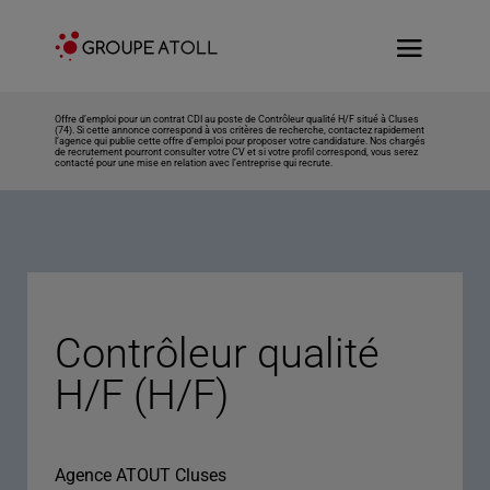
Offre d’emploi pour un contrat CDI au poste de Contrôleur qualité H/F situé à Cluses
(74). Si cette annonce correspond à vos critères de recherche, contactez rapidement
l’agence qui publie cette offre d’emploi pour proposer votre candidature. Nos chargés
de recrutement pourront consulter votre CV et si votre profil correspond, vous serez
contacté pour une mise en relation avec l’entreprise qui recrute.
Contrôleur qualité
H/F (H/F)
Agence ATOUT Cluses