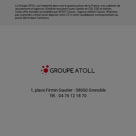
Le Groupe ATOLL est implanté dans tout le grand sud-est de la France, ses cabinets de
recrutement et agences d’intérim recrutent toute l’année en CDI, CDD et intérim.
Cette offre d’emploi est publiée par ATOUT Cluses -
Agence intérim Cluses
. N’hésitez
pas à prendre contact pour déposer votre CV si votre candidature correspond bien au
poste décrit dans l'annonce.
1, place Firmin Gautier - 38000 Grenoble
Tél. : 04 76 12 18 70