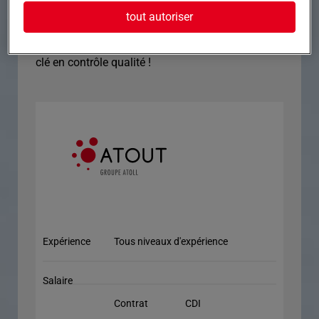
• Rigueur, autonomie et excellent esprit d'équipe.
tout autoriser
Vous souhaitez évoluer dans un poste technique
et contribuer activement à l'excellence des
produits ? Postulez dès maintenant pour ce poste
clé en contrôle qualité !
Expérience
Tous niveaux d'expérience
Salaire
Contrat
CDI