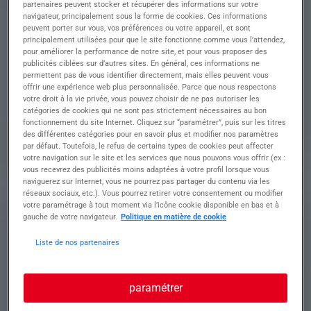
partenaires peuvent stocker et récupérer des informations sur votre
navigateur, principalement sous la forme de cookies. Ces informations
peuvent porter sur vous, vos préférences ou votre appareil, et sont
principalement utilisées pour que le site fonctionne comme vous l’attendez,
Descriptif du poste : Êtes-vous prêt(e) à relever
pour améliorer la performance de notre site, et pour vous proposer des
les défis d'un(e) Contrôleur(se) en métrologie
publicités ciblées sur d’autres sites. En général, ces informations ne
pour assurer la qualité des produits?
permettent pas de vous identifier directement, mais elles peuvent vous
Vous assurez la traçabilité des contrôles et
offrir une expérience web plus personnalisée. Parce que nous respectons
votre droit à la vie privée, vous pouvez choisir de ne pas autoriser les
produits en fonction des normes qualité et des
catégories de cookies qui ne sont pas strictement nécessaires au bon
données clients.
fonctionnement du site Internet. Cliquez sur “paramétrer”, puis sur les titres
des différentes catégories pour en savoir plus et modifier nos paramètres
• Vérifier l'étalonnage des instruments de mesure
par défaut. Toutefois, le refus de certains types de cookies peut affecter
avant leur utilisation
votre navigation sur le site et les services que nous pouvons vous offrir (ex :
vous recevrez des publicités moins adaptées à votre profil lorsque vous
• Contrôler les pièces et produits réceptionnés, y
naviguerez sur Internet, vous ne pourrez pas partager du contenu via les
compris ceux fournis par le client
réseaux sociaux, etc.). Vous pourrez retirer votre consentement ou modifier
• Effectuer des contrôles chez les fournisseurs ou
votre paramétrage à tout moment via l’icône cookie disponible en bas et à
en cours de fabrication, si nécessaire
gauche de votre navigateur.
Politique en matière de cookie
• Réaliser le contrôle final des pièces et produits
• Repérer les anomalies, enregistrer les non-
Liste de nos partenaires
conformités, et informer les services concernés
paramétrer
Profil recherché