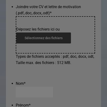
Joindre votre CV et lettre de motivation
(.pdf,.doc,.docx,.odt)
*
Déposez les fichiers ici ou
Sélectionnez des fichiers
Types de fichiers acceptés : pdf, doc, docx, odt,
Taille max. des fichiers : 512 MB.
Nom
*
Prénom
*