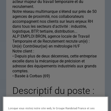
acteur majeur du travail temporaire et du
recrutement.
Notre réseau multimarque s'étend sur près de 50
agences de proximité, nos collaborateurs
accompagnent nos clients sur leurs enjeux RH
dans tous les secteurs d'activité : industrie,
logistique, BTP, tertiaire, distribution...
ALP EMPLOI BRON, agence locale de Travail
Temporaire et de Recrutement recrute un(e) :
Un(e) Contrôleur(se) en métrologie H/F
Notre client :
• Depuis plus de deux décennies, cette entreprise
excelle dans la mécanique de précision et
adresse des équipements industriels aux grands
comptes.
• Basée à Corbas (69)
Descriptif du poste :
Contrôleur en
métrologie H/F
Lorsque vous visitez notre site web, le Groupe Randstad France et ses