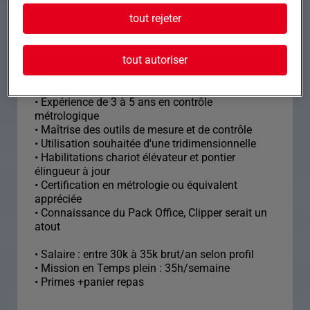
tout rejeter
Nous recherchons un(e) Contrôleur en métrologie
tout autoriser
H/F, expert(e) en mécanique, pour garantir la
conformité et la qualité des produits.
• Expérience de 3 à 5 ans en contrôle
métrologique
• Maîtrise des outils de mesure et de contrôle
• Utilisation souhaitée d'une tridimensionnelle
• Habilitations chariot élévateur et pontier
élingueur à jour
• Certification en métrologie ou équivalent
appréciée
• Connaissance du Pack Office, Clipper serait un
atout
• Salaire : entre 30k à 35k brut/an selon profil
• Mission en Temps plein : 35h/semaine
• Primes +panier repas