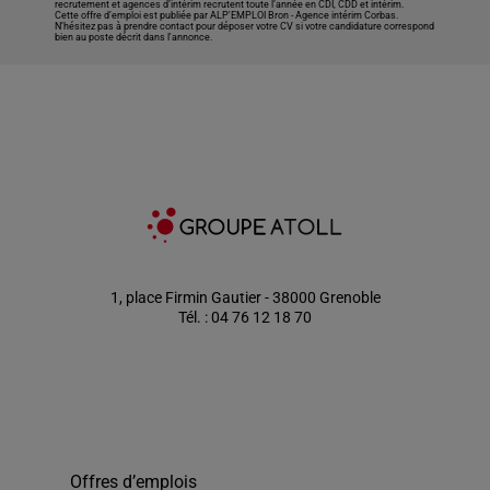
recrutement et agences d’intérim recrutent toute l’année en CDI, CDD et intérim.
Cette offre d’emploi est publiée par ALP'EMPLOI Bron -
Agence intérim Corbas
.
N’hésitez pas à prendre contact pour déposer votre CV si votre candidature correspond
bien au poste décrit dans l'annonce.
1, place Firmin Gautier - 38000 Grenoble
Tél. : 04 76 12 18 70
Offres d’emplois