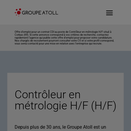
Offre d’emploi pour un contrat CDI au poste de Contrôleur en métrologie H/F situé à
Corbas (69). Si cette annonce correspond à vos critères de recherche, contactez
rapidement l’agence qui publie cette offre d’emploi pour proposer votre candidature.
Nos chargés de recrutement pourront consulter votre CV et si votre profil correspond,
vous serez contacté pour une mise en relation avec l’entreprise qui recrute.
Contrôleur en
métrologie H/F (H/F)
Depuis plus de 30 ans, le Groupe Atoll est un