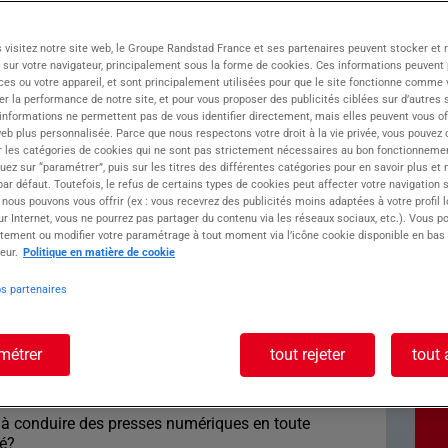
 visitez notre site web, le Groupe Randstad France et ses partenaires peuvent stocker et 
 sur votre navigateur, principalement sous la forme de cookies. Ces informations peuvent 
e, met à votre service son professionnalisme
ces ou votre appareil, et sont principalement utilisées pour que le site fonctionne comme v
ire que sur le recrutement CDD/CDI.
r la performance de notre site, et pour vous proposer des publicités ciblées sur d’autres s
dans tous les secteurs d'activités, comme
 informations ne permettent pas de vous identifier directement, mais elles peuvent vous of
 le tertiaire...
eb plus personnalisée. Parce que nous respectons votre droit à la vie privée, vous pouvez 
omaine de l'intérim depuis 1986, qui dispose
r les catégories de cookies qui ne sont pas strictement nécessaires au bon fonctionnemen
quez sur “paramétrer”, puis sur les titres des différentes catégories pour en savoir plus et
ces en France.
r défaut. Toutefois, le refus de certains types de cookies peut affecter votre navigation su
 nous pouvons vous offrir (ex : vous recevrez des publicités moins adaptées à votre profil 
r Internet, vous ne pourrez pas partager du contenu via les réseaux sociaux, etc.). Vous po
écialisé dans la conception et l'impression
tement ou modifier votre paramétrage à tout moment via l’icône cookie disponible en bas
/conductrice de presse mécanique H/F.
eur.
Politique en matière de cookie
os partenaires
oste : Conducteur
ue H/F
métrer
tout rejeter
tout 
e) à conduire des presses numériques en toute
té?