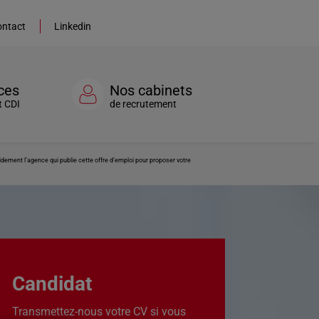
ntact
Linkedin
ces
Nos cabinets
t CDI
de recrutement
dement l’agence qui publie cette offre d’emploi pour proposer votre
Candidat
Transmettez-nous votre CV si vous