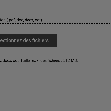
ion (.pdf,.doc,.docx,.odt)
*
ectionnez des fichiers
, docx, odt, Taille max. des fichiers : 512 MB.