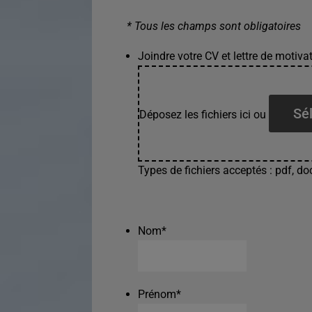
* Tous les champs sont obligatoires
Joindre votre CV et lettre de motivat
Sél
Déposez les fichiers ici ou
Types de fichiers acceptés : pdf, doc
Nom
*
Prénom
*