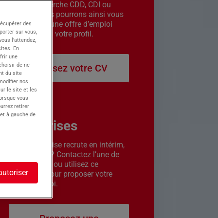
êtes en recherche CDD, CDI ou
intérim. Nous pourrons ainsi vous
contacter si une offre d’emploi
récupérer des
porter sur vous,
correspond à votre profil.
ous l’attendez,
ites. En
frir une
choisir de ne
Déposez votre CV
t du site
 modifier nos
r le site et les
lorsque vous
urrez retirer
 et à gauche de
Entreprises
Votre entreprise recrute en intérim,
CDD ou CDI ? Contactez l’une de
nos agences ou utilisez ce
autoriser
formulaire pour proposer votre
offre d’emploi.