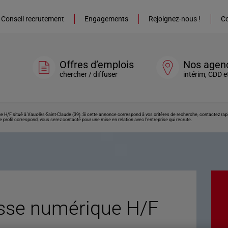
Conseil recrutement
Engagements
Rejoignez-nous !
Co
Offres d’emplois
Nos agen
chercher / diffuser
intérim, CDD e
 H/F situé à Vaux-lès-Saint-Claude (39). Si cette annonce correspond à vos critères de recherche, contactez rapi
 profil correspond, vous serez contacté pour une mise en relation avec l’entreprise qui recrute.
sse numérique H/F