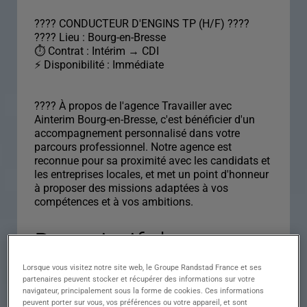
???? CONDUCTEUR D'ENGINS TP (H/F) ????
???? Lieu : Bourg-en-Bresse
⏱ Contrat : Intérim → CDI
⚡ Disponibilité : Immédiate
???? À propos de l'agence Travailler avec
Ainterim Bourg-en-Bresse, c'est bénéficier d'un
accompagnement personnalisé dans votre
parcours professionnel. Notre agence est
reconnue pour sa proximité avec les candidats et
les entreprises locales, et met un point d'honneur
à proposer des missions adaptées à vos
compétences et à vos ambitions.
Descriptif du poste :
CONDUCTEUR
Lorsque vous visitez notre site web, le Groupe Randstad France et ses
partenaires peuvent stocker et récupérer des informations sur votre
D'ENGINS TP (H/F)
navigateur, principalement sous la forme de cookies. Ces informations
peuvent porter sur vous, vos préférences ou votre appareil, et sont