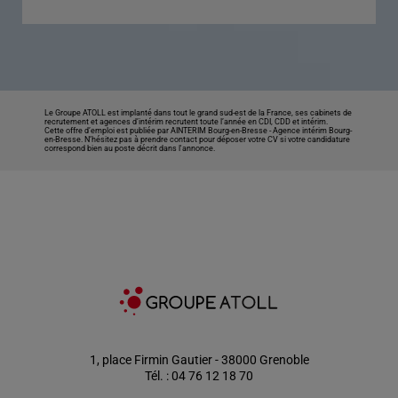
Le Groupe ATOLL est implanté dans tout le grand sud-est de la France, ses cabinets de
recrutement et agences d’intérim recrutent toute l’année en CDI, CDD et intérim.
Cette offre d’emploi est publiée par AINTERIM Bourg-en-Bresse -
Agence intérim Bourg-
en-Bresse
. N’hésitez pas à prendre contact pour déposer votre CV si votre candidature
correspond bien au poste décrit dans l'annonce.
1, place Firmin Gautier - 38000 Grenoble
Tél. : 04 76 12 18 70