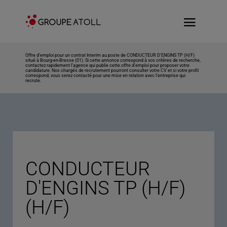
Offre d’emploi pour un contrat Interim au poste de CONDUCTEUR D'ENGINS TP (H/F)
situé à Bourg-en-Bresse (01). Si cette annonce correspond à vos critères de recherche,
contactez rapidement l’agence qui publie cette offre d’emploi pour proposer votre
candidature. Nos chargés de recrutement pourront consulter votre CV et si votre profil
correspond, vous serez contacté pour une mise en relation avec l’entreprise qui
recrute.
CONDUCTEUR
D'ENGINS TP (H/F)
(H/F)