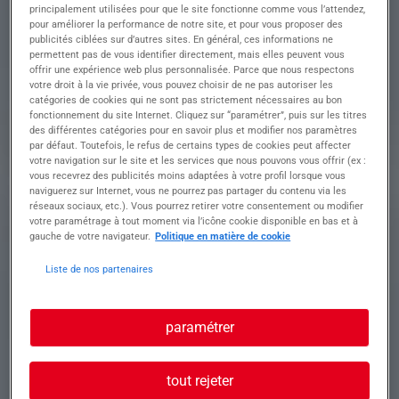
principalement utilisées pour que le site fonctionne comme vous l’attendez,
pour améliorer la performance de notre site, et pour vous proposer des
publicités ciblées sur d’autres sites. En général, ces informations ne
Descriptif du poste : Vos missions :
permettent pas de vous identifier directement, mais elles peuvent vous
• Conduire et manœuvrer des engins de chantier
offrir une expérience web plus personnalisée. Parce que nous respectons
(pelles, bulldozers, chargeurs...)
votre droit à la vie privée, vous pouvez choisir de ne pas autoriser les
catégories de cookies qui ne sont pas strictement nécessaires au bon
• Participer à la préparation et à la sécurisation
fonctionnement du site Internet. Cliquez sur “paramétrer”, puis sur les titres
des chantiers
des différentes catégories pour en savoir plus et modifier nos paramètres
• Entretenir et vérifier le bon fonctionnement des
par défaut. Toutefois, le refus de certains types de cookies peut affecter
engins
votre navigation sur le site et les services que nous pouvons vous offrir (ex :
• Respecter les consignes de sécurité et les
vous recevrez des publicités moins adaptées à votre profil lorsque vous
plannings de chantier
naviguerez sur Internet, vous ne pourrez pas partager du contenu via les
réseaux sociaux, etc.). Vous pourrez retirer votre consentement ou modifier
votre paramétrage à tout moment via l’icône cookie disponible en bas et à
gauche de votre navigateur.
Politique en matière de cookie
Profil recherché
Liste de nos partenaires
Votre profil :
paramétrer
✅ Permis C/CE ou carte conducteur d'engins
selon le poste
✅ Expérience en conduite d'engins TP souhaitée
tout rejeter
✅ Autonome, rigoureux et respectueux des règles