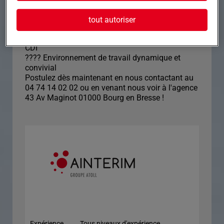
de sécurité
Nous offrons :
tout autoriser
???? Rémunération attractive selon profil
???? Démarrage en intérim avec possibilité de
CDI
???? Environnement de travail dynamique et
convivial
Postulez dès maintenant en nous contactant au
04 74 14 02 02 ou en venant nous voir à l'agence
43 Av Maginot 01000 Bourg en Bresse !
Expérience
Tous niveaux d'expérience