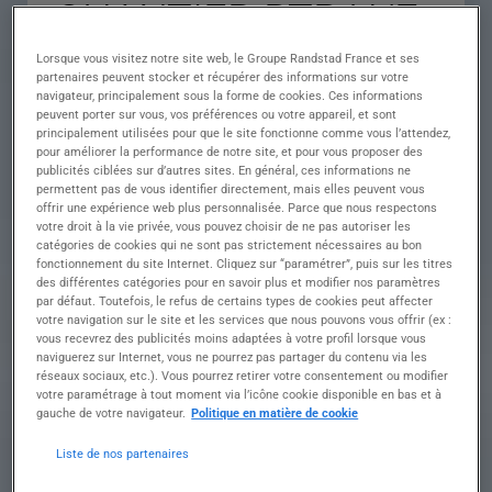
CHANTIER BTP H/F
Lorsque vous visitez notre site web, le Groupe Randstad France et ses
partenaires peuvent stocker et récupérer des informations sur votre
navigateur, principalement sous la forme de cookies. Ces informations
Descriptif du poste : Missions principales En tant
peuvent porter sur vous, vos préférences ou votre appareil, et sont
que Conducteur de Travaux / Chef de Chantier,
principalement utilisées pour que le site fonctionne comme vous l’attendez,
vous aurez pour mission de :
pour améliorer la performance de notre site, et pour vous proposer des
• Organiser, piloter et superviser les chantiers de
publicités ciblées sur d’autres sites. En général, ces informations ne
démolition, terrassement et travaux publics.
permettent pas de vous identifier directement, mais elles peuvent vous
offrir une expérience web plus personnalisée. Parce que nous respectons
• Coordonner les équipes sur les différents lots
votre droit à la vie privée, vous pouvez choisir de ne pas autoriser les
chantier.
catégories de cookies qui ne sont pas strictement nécessaires au bon
• Garantir le respect du planning, des coûts et des
fonctionnement du site Internet. Cliquez sur “paramétrer”, puis sur les titres
objectifs qualité / sécurité.
des différentes catégories pour en savoir plus et modifier nos paramètres
• Assurer la gestion logistique des chantiers :
par défaut. Toutefois, le refus de certains types de cookies peut affecter
matériel, machines, approvisionnement,
votre navigation sur le site et les services que nous pouvons vous offrir (ex :
vous recevrez des publicités moins adaptées à votre profil lorsque vous
évacuation des déchets.
naviguerez sur Internet, vous ne pourrez pas partager du contenu via les
• Veiller à la bonne application des règles QHSE
réseaux sociaux, etc.). Vous pourrez retirer votre consentement ou modifier
sur les chantiers (sécurité, tri des déchets, respect
votre paramétrage à tout moment via l’icône cookie disponible en bas et à
de l'environnement).
gauche de votre navigateur.
Politique en matière de cookie
• Communiquer régulièrement avec le siège
(direction) et les parties prenantes : clients,
Liste de nos partenaires
maîtres d'œuvre, fournisseurs.