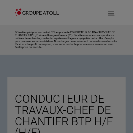
Offre d’emploi pour un contrat CDI au poste de CONDUCTEUR DE TRAVAUX-CHEF DE
CHANTIER BTP H/F situé à Bourg-en-Bresse (01). Si cette annonce correspond à vos
critères de recherche, contactez rapidement l’agence qui publie cette offre d’emploi
pour proposer votre candidature. Nos chargés de recrutement pourront consulter votre
CV et si votre profil correspond, vous serez contacté pour une mise en relation avec
l’entreprise qui recrute.
CONDUCTEUR DE
TRAVAUX-CHEF DE
CHANTIER BTP H/F
(H/F)