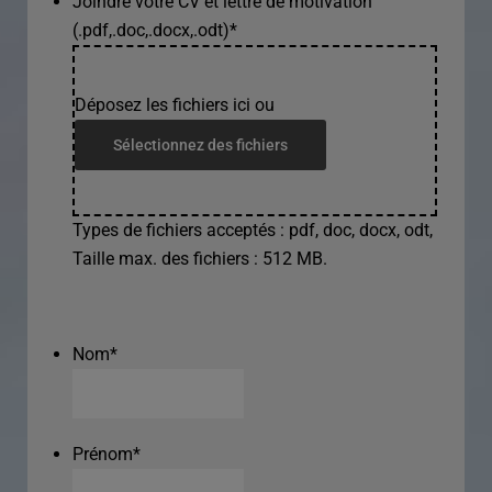
Joindre votre CV et lettre de motivation
(.pdf,.doc,.docx,.odt)
*
Déposez les fichiers ici ou
Sélectionnez des fichiers
Types de fichiers acceptés : pdf, doc, docx, odt,
Taille max. des fichiers : 512 MB.
Nom
*
Prénom
*