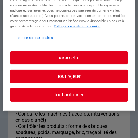
Prise en charge de la cuve de stockage :
vous recevrez des publicités moins adaptées à votre profil lorsque vous
• Acceptation du jus de la cuve : quantité, qualité
naviguerez sur Internet, vous ne pourrez pas partager du contenu via les
• Validation du bon de préparation
réseaux sociaux, etc.). Vous pourrez retirer votre consentement ou modifier
• Nettoyage de la cuve une fois vidée
votre paramétrage à tout moment via l’icône cookie disponible en bas et à
gauche de votre navigateur.
Politique en matière de cookie
Assurer la pasteurisation :
• Conduite du pasteurisateur
Liste de nos partenaires
• Contrôle des paramètres numériques et
graphiques
o Démarrage : paramètres de stérilisation
paramétrer
(température, pression, peroxyde...
o Production : paramètres de température
o Nettoyage : paramètres de température et
tout rejeter
temps de concentration
Assurer le conditionnement :
• Assurer les approvisionnements d'emballages
tout autoriser
et de films soudure
• Contrôler les paramètres de la conditionneuse :
température, pression, peroxyde...
• Conduire les machines (raccords, interventions
en cas d'arrêt)
• Contrôler les produits : forme des briques,
soudures, poids, marquage, brix, traçabilité des