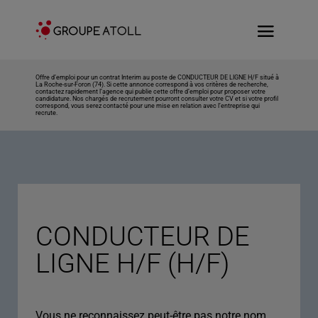
Offre d’emploi pour un contrat Interim au poste de CONDUCTEUR DE LIGNE H/F situé à
La Roche-sur-Foron (74). Si cette annonce correspond à vos critères de recherche,
contactez rapidement l’agence qui publie cette offre d’emploi pour proposer votre
candidature. Nos chargés de recrutement pourront consulter votre CV et si votre profil
correspond, vous serez contacté pour une mise en relation avec l’entreprise qui
recrute.
CONDUCTEUR DE
LIGNE H/F (H/F)
Vous ne reconnaissez peut-être pas notre nom