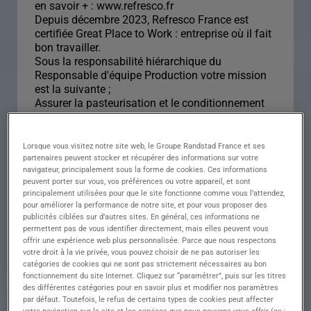
en savoir + : www.refresco.fr
Depuis décembre 2023, Refresco France est
certifiée Great Place to Work : entreprise où il fait
bon travailler.
Sous la responsabilité hiérarchique du
Responsable d'équipe Production votre mission
est la suivante ;
Assurer la pasteurisation et le conditionnement
des produits ainsi que leur conformité jusqu'en
sortie de
ligne.
Lorsque vous visitez notre site web, le Groupe Randstad France et ses
partenaires peuvent stocker et récupérer des informations sur votre
navigateur, principalement sous la forme de cookies. Ces informations
Descriptif du poste :
peuvent porter sur vous, vos préférences ou votre appareil, et sont
principalement utilisées pour que le site fonctionne comme vous l’attendez,
CONDUCTEUR DE
pour améliorer la performance de notre site, et pour vous proposer des
publicités ciblées sur d’autres sites. En général, ces informations ne
permettent pas de vous identifier directement, mais elles peuvent vous
LIGNE H/F
offrir une expérience web plus personnalisée. Parce que nous respectons
votre droit à la vie privée, vous pouvez choisir de ne pas autoriser les
catégories de cookies qui ne sont pas strictement nécessaires au bon
fonctionnement du site Internet. Cliquez sur “paramétrer”, puis sur les titres
des différentes catégories pour en savoir plus et modifier nos paramètres
Descriptif du poste : PRINCIPALES
par défaut. Toutefois, le refus de certains types de cookies peut affecter
RESPONSABILITES
votre navigation sur le site et les services que nous pouvons vous offrir (ex :