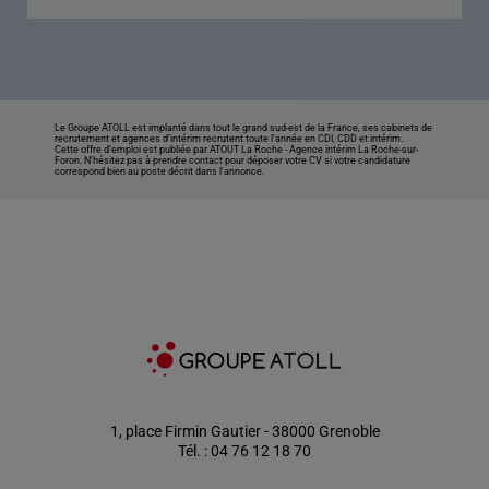
Le Groupe ATOLL est implanté dans tout le grand sud-est de la France, ses cabinets de
recrutement et agences d’intérim recrutent toute l’année en CDI, CDD et intérim.
Cette offre d’emploi est publiée par ATOUT La Roche -
Agence intérim La Roche-sur-
Foron
. N’hésitez pas à prendre contact pour déposer votre CV si votre candidature
correspond bien au poste décrit dans l'annonce.
1, place Firmin Gautier - 38000 Grenoble
Tél. : 04 76 12 18 70