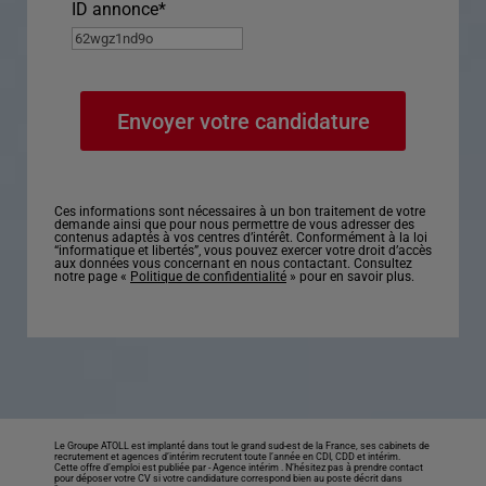
ID annonce
*
Ces informations sont nécessaires à un bon traitement de votre
demande ainsi que pour nous permettre de vous adresser des
contenus adaptés à vos centres d’intérêt. Conformément à la loi
“informatique et libertés”, vous pouvez exercer votre droit d’accès
aux données vous concernant en nous contactant. Consultez
notre page «
Politique de confidentialité
» pour en savoir plus.
Le Groupe ATOLL est implanté dans tout le grand sud-est de la France, ses cabinets de
recrutement et agences d’intérim recrutent toute l’année en CDI, CDD et intérim.
Cette offre d’emploi est publiée par -
Agence intérim
. N’hésitez pas à prendre contact
pour déposer votre CV si votre candidature correspond bien au poste décrit dans