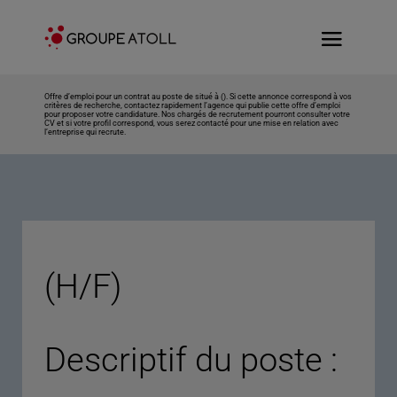
Offre d’emploi pour un contrat au poste de situé à (). Si cette annonce correspond à vos
critères de recherche, contactez rapidement l’agence qui publie cette offre d’emploi
pour proposer votre candidature. Nos chargés de recrutement pourront consulter votre
CV et si votre profil correspond, vous serez contacté pour une mise en relation avec
l’entreprise qui recrute.
(H/F)
Descriptif du poste :