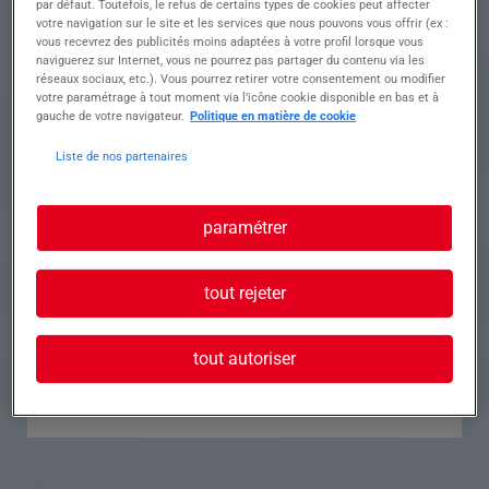
par défaut. Toutefois, le refus de certains types de cookies peut affecter
votre navigation sur le site et les services que nous pouvons vous offrir (ex :
Référence
Annonce n°
vous recevrez des publicités moins adaptées à votre profil lorsque vous
naviguerez sur Internet, vous ne pourrez pas partager du contenu via les
réseaux sociaux, etc.). Vous pourrez retirer votre consentement ou modifier
Contact
votre paramétrage à tout moment via l’icône cookie disponible en bas et à
gauche de votre navigateur.
Politique en matière de cookie
Tél.
Liste de nos partenaires
paramétrer
Postuler à cette offre
tout rejeter
tout autoriser