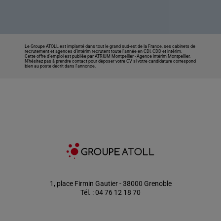
Le Groupe ATOLL est implanté dans tout le grand sud-est de la France, ses cabinets de
recrutement et agences d’intérim recrutent toute l’année en CDI, CDD et intérim.
Cette offre d’emploi est publiée par ATRIUM Montpellier -
Agence intérim Montpellier
.
N’hésitez pas à prendre contact pour déposer votre CV si votre candidature correspond
bien au poste décrit dans l'annonce.
1, place Firmin Gautier - 38000 Grenoble
Tél. : 04 76 12 18 70