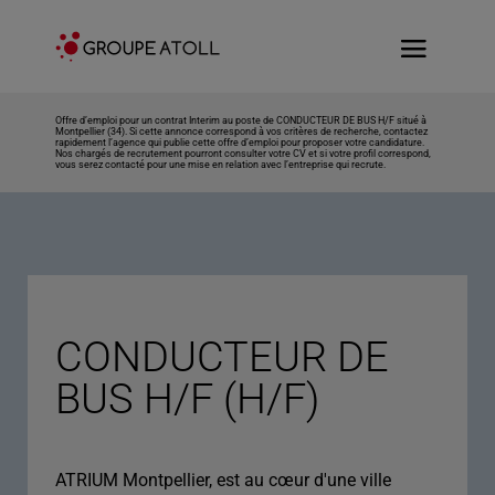
Offre d’emploi pour un contrat Interim au poste de CONDUCTEUR DE BUS H/F situé à
Montpellier (34). Si cette annonce correspond à vos critères de recherche, contactez
rapidement l’agence qui publie cette offre d’emploi pour proposer votre candidature.
Nos chargés de recrutement pourront consulter votre CV et si votre profil correspond,
vous serez contacté pour une mise en relation avec l’entreprise qui recrute.
CONDUCTEUR DE
BUS H/F (H/F)
ATRIUM Montpellier, est au cœur d'une ville