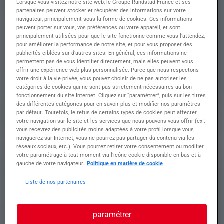
Lorsque vous visitez notre site web, le Groupe Randstad France et ses
Conducteur de Bus H/F ?
partenaires peuvent stocker et récupérer des informations sur votre
Joignez une équipe dynamique pour transporter
navigateur, principalement sous la forme de cookies. Ces informations
efficacement des passagers tout en assurant leur
peuvent porter sur vous, vos préférences ou votre appareil, et sont
confort et leur sécurité.
principalement utilisées pour que le site fonctionne comme vous l’attendez,
pour améliorer la performance de notre site, et pour vous proposer des
• Conduire des bus sur des lignes urbaines avec
publicités ciblées sur d’autres sites. En général, ces informations ne
permettent pas de vous identifier directement, mais elles peuvent vous
professionnalisme et courtoisie.
offrir une expérience web plus personnalisée. Parce que nous respectons
• Accueillir chaleureusement les passagers et leur
votre droit à la vie privée, vous pouvez choisir de ne pas autoriser les
fournir les informations nécessaires.
catégories de cookies qui ne sont pas strictement nécessaires au bon
• Assurer la sécurité des usagers à bord et veiller
fonctionnement du site Internet. Cliquez sur “paramétrer”, puis sur les titres
aux bonnes pratiques routières.
des différentes catégories pour en savoir plus et modifier nos paramètres
• Respecter rigoureusement les horaires et
par défaut. Toutefois, le refus de certains types de cookies peut affecter
votre navigation sur le site et les services que nous pouvons vous offrir (ex :
itinéraires définis pour un service ponctuel.
vous recevrez des publicités moins adaptées à votre profil lorsque vous
• Contrôler les titres de transport et signaler toute
naviguerez sur Internet, vous ne pourrez pas partager du contenu via les
anomalie ou incident éventuel.
réseaux sociaux, etc.). Vous pourrez retirer votre consentement ou modifier
votre paramétrage à tout moment via l’icône cookie disponible en bas et à
gauche de votre navigateur.
Politique en matière de cookie
Profil recherché
Liste de nos partenaires
paramétrer
Formation et expérience Nous recherchons un(e)