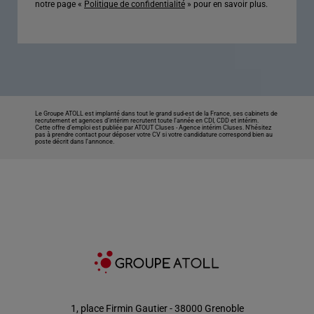
notre page «
Politique de confidentialité
» pour en savoir plus.
Le Groupe ATOLL est implanté dans tout le grand sud-est de la France, ses cabinets de
recrutement et agences d’intérim recrutent toute l’année en CDI, CDD et intérim.
Cette offre d’emploi est publiée par ATOUT Cluses -
Agence intérim Cluses
. N’hésitez
pas à prendre contact pour déposer votre CV si votre candidature correspond bien au
poste décrit dans l'annonce.
1, place Firmin Gautier - 38000 Grenoble