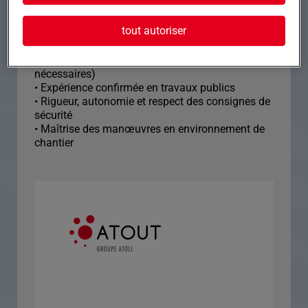
tout autoriser
• CACES A & B1 (R482) à jour
• Permis B obligatoire (déplacements
nécessaires)
• Expérience confirmée en travaux publics
• Rigueur, autonomie et respect des consignes de
sécurité
• Maîtrise des manœuvres en environnement de
chantier