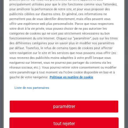
l'engin
principalement utilisées pour que le site fonctionne comme vous l’attendez,
• Manœuvrer en toute sécurité selon le terrain
pour améliorer la performance de notre site, et pour vous proposer des
(sol, dénivelé, obstacles) et la circulation sur le
publicités ciblées sur d’autres sites. En général, ces informations ne
chantier
permettent pas de vous identifier directement, mais elles peuvent vous
offrir une expérience web plus personnalisée. Parce que nous respectons
• Réaliser les travaux de terrassement : talutage,
votre droit à la vie privée, vous pouvez choisir de ne pas autoriser les
creusement de tranchées, nivellement
catégories de cookies qui ne sont pas strictement nécessaires au bon
• Transporter et collecter les matériaux
fonctionnement du site Internet. Cliquez sur “paramétrer”, puis sur les titres
d'extraction et les déblais
des différentes catégories pour en savoir plus et modifier nos paramètres
• Assurer la remise en état du chantier après
par défaut. Toutefois, le refus de certains types de cookies peut affecter
travaux
votre navigation sur le site et les services que nous pouvons vous offrir (ex :
vous recevrez des publicités moins adaptées à votre profil lorsque vous
• Effectuer l'entretien de premier niveau de l'engin
naviguerez sur Internet, vous ne pourrez pas partager du contenu via les
• Travailler à proximité des réseaux électriques en
réseaux sociaux, etc.). Vous pourrez retirer votre consentement ou modifier
respectant les consignes de sécurité
votre paramétrage à tout moment via l’icône cookie disponible en bas et à
gauche de votre navigateur.
Politique en matière de cookie
• Poste à pourvoir immédiatement
Liste de nos partenaires
• Mission intérim avec possibilité de long terme
• Horaires : selon chantier
• Rémunération selon profil
paramétrer
Profil recherché
tout rejeter