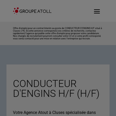
Offre d’emploi pour un contrat Interim au poste de CONDUCTEUR D'ENGINS H/F situé à
Cluses (74). Si cette annonce correspond à vos critères de recherche, contactez
rapidement l’agence qui publie cette offre d’emploi pour proposer votre candidature.
Nos chargés de recrutement pourront consulter votre CV et si votre profil correspond,
vous serez contacté pour une mise en relation avec l’entreprise qui recrute.
CONDUCTEUR
D'ENGINS H/F (H/F)
Votre Agence Atout à Cluses spécialisée dans