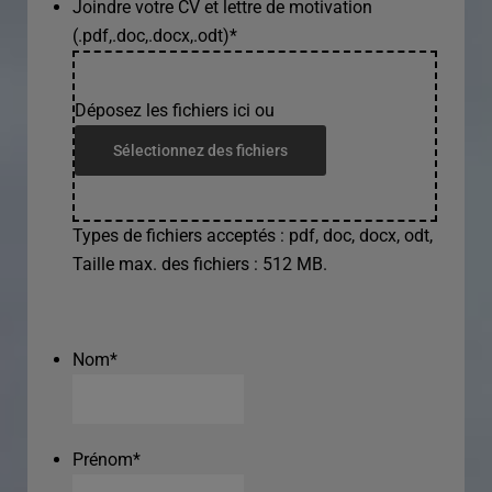
Joindre votre CV et lettre de motivation
(.pdf,.doc,.docx,.odt)
*
Déposez les fichiers ici ou
Sélectionnez des fichiers
Types de fichiers acceptés : pdf, doc, docx, odt,
Taille max. des fichiers : 512 MB.
Nom
*
Prénom
*