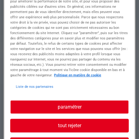
pour améliorer la performance de notre site, et pour vous proposer des
et réseaux
publicités ciblées sur d’autres sites. En général, ces informations ne
• Entretien courant du matériel (graissage,
permettent pas de vous identifier directement, mais elles peuvent vous
offrir une expérience web plus personnalisée. Parce que nous respectons
vérifications, nettoyage)
votre droit à la vie privée, vous pouvez choisir de ne pas autoriser les
• Respect des consignes de sécurité sur chantier
catégories de cookies qui ne sont pas strictement nécessaires au bon
• Aide ponctuelle au sol selon les besoins de
fonctionnement du site Internet. Cliquez sur “paramétrer”, puis sur les titres
l'équipe
des différentes catégories pour en savoir plus et modifier nos paramètres
par défaut. Toutefois, le refus de certains types de cookies peut affecter
votre navigation sur le site et les services que nous pouvons vous offrir (ex :
vous recevrez des publicités moins adaptées à votre profil lorsque vous
Profil recherché
naviguerez sur Internet, vous ne pourrez pas partager du contenu via les
réseaux sociaux, etc.). Vous pourrez retirer votre consentement ou modifier
votre paramétrage à tout moment via l’icône cookie disponible en bas et à
gauche de votre navigateur.
Politique en matière de cookie
• Expérience exigée en conduite d'engins TP
Liste de nos partenaires
• CACES R482 (ex R372m) catégories A, B1, C1
ou équivalent à jour
• Bon sens du travail en équipe et respect des
paramétrer
consignes
• Autonomie, rigueur et esprit d'initiative
• Permis B souhaité (déplacements selon
tout rejeter
chantiers)
• Des chantiers variés dans une entreprise à taille
humaine