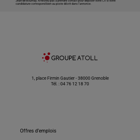
Jean-de-Bournay
. N’hésitez pas à prendre contact pour déposer votre CV si votre
candidature correspond bien au poste décrit dans l'annonce.
1, place Firmin Gautier - 38000 Grenoble
Tél. : 04 76 12 18 70
Offres d’emplois