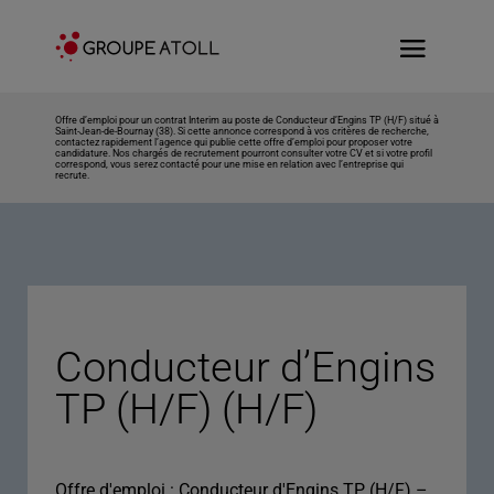
Offre d’emploi pour un contrat Interim au poste de Conducteur d’Engins TP (H/F) situé à
Saint-Jean-de-Bournay (38). Si cette annonce correspond à vos critères de recherche,
contactez rapidement l’agence qui publie cette offre d’emploi pour proposer votre
candidature. Nos chargés de recrutement pourront consulter votre CV et si votre profil
correspond, vous serez contacté pour une mise en relation avec l’entreprise qui
recrute.
Conducteur d’Engins
TP (H/F) (H/F)
Offre d'emploi : Conducteur d'Engins TP (H/F) –