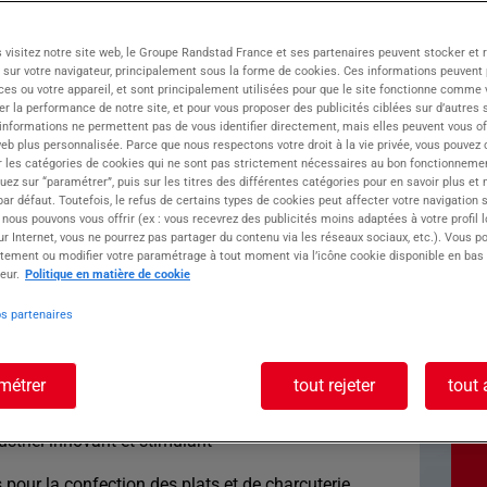
ATOLL, dynamise vos opportunités d'emploi
 visitez notre site web, le Groupe Randstad France et ses partenaires peuvent stocker et 
 célèbre pour sa gastronomie et son patrimoine.
 sur votre navigateur, principalement sous la forme de cookies. Ces informations peuvent 
propulse vos projets dans divers secteurs :
ces ou votre appareil, et sont principalement utilisées pour que le site fonctionne comme v
r la performance de notre site, et pour vous proposer des publicités ciblées sur d’autres s
 informations ne permettent pas de vous identifier directement, mais elles peuvent vous of
eb plus personnalisée. Parce que nous respectons votre droit à la vie privée, vous pouvez 
r les catégories de cookies qui ne sont pas strictement nécessaires au bon fonctionnemen
r son engagement envers la qualité et le savoir-
quez sur “paramétrer”, puis sur les titres des différentes catégories pour en savoir plus et
r défaut. Toutefois, le refus de certains types de cookies peut affecter votre navigation su
 nous pouvons vous offrir (ex : vous recevrez des publicités moins adaptées à votre profil 
r Internet, vous ne pourrez pas partager du contenu via les réseaux sociaux, etc.). Vous po
oste : Commis de
tement ou modifier votre paramétrage à tout moment via l’icône cookie disponible en bas
eur.
Politique en matière de cookie
os partenaires
né(e) par l'univers industriel et la confection de
métrer
tout rejeter
tout 
(H/F) ?
ontribuer à l'élaboration de produits
striel innovant et stimulant
s pour la confection des plats et de charcuterie