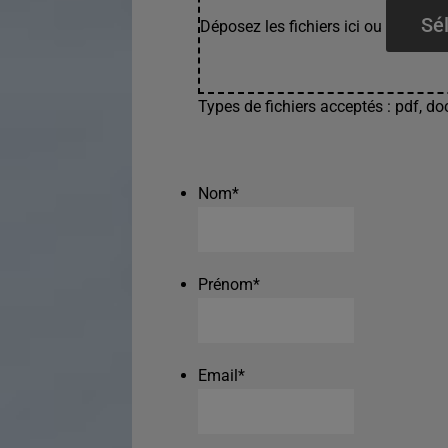
Sél
Déposez les fichiers ici ou
Types de fichiers acceptés : pdf, doc
Nom
*
Prénom
*
Email
*