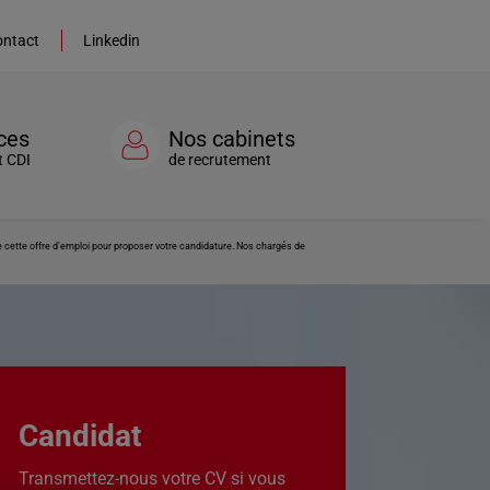
ntact
Linkedin
ces
Nos cabinets
t CDI
de recrutement
e cette offre d’emploi pour proposer votre candidature. Nos chargés de
Candidat
Transmettez-nous votre CV si vous