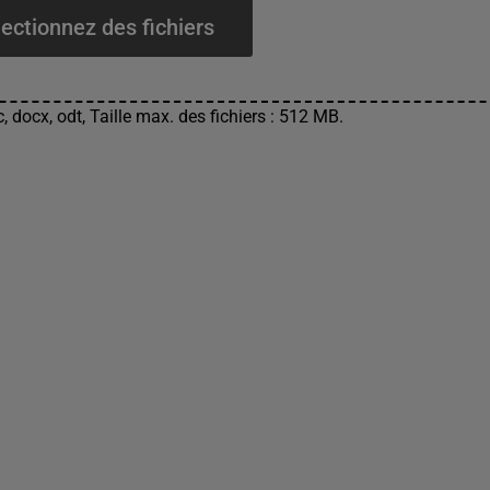
ectionnez des fichiers
, docx, odt, Taille max. des fichiers : 512 MB.