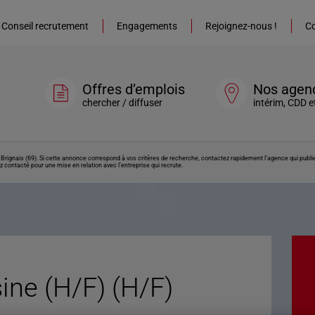
Conseil recrutement
Engagements
Rejoignez-nous !
Co
Offres d’emplois
Nos agen
chercher / diffuser
intérim, CDD e
 Brignais (69). Si cette annonce correspond à vos critères de recherche, contactez rapidement l’agence qui publi
z contacté pour une mise en relation avec l’entreprise qui recrute.
ne (H/F) (H/F)