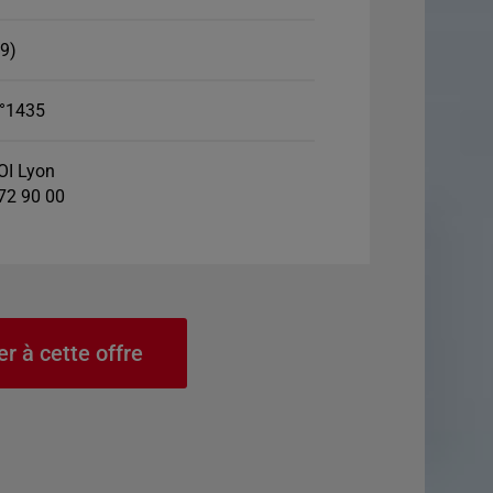
69)
°1435
I Lyon
 72 90 00
er à cette offre