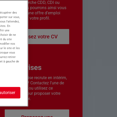
êtes en recherche CDD, CDI ou
intérim. Nous pourrons ainsi vous
contacter si une offre d’emploi
récupérer des
porter sur vous,
correspond à votre profil.
ous l’attendez,
ites. En
frir une
choisir de ne
Déposez votre CV
t du site
 modifier nos
r le site et les
lorsque vous
urrez retirer
 et à gauche de
Entreprises
Votre entreprise recrute en intérim,
CDD ou CDI ? Contactez l’une de
nos agences ou utilisez ce
autoriser
formulaire pour proposer votre
offre d’emploi.