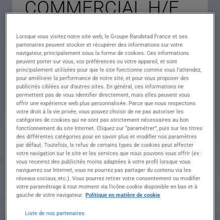
COMMERCIAL H/F
Lorsque vous visitez notre site web, le Groupe Randstad France et ses
Descriptif du poste : Vos missions En tant que
partenaires peuvent stocker et récupérer des informations sur votre
Commercial(e) H/F, vous jouez un rôle essentiel
navigateur, principalement sous la forme de cookies. Ces informations
peuvent porter sur vous, vos préférences ou votre appareil, et sont
dans le développement de l'activité et la
principalement utilisées pour que le site fonctionne comme vous l’attendez,
satisfaction des clients.
pour améliorer la performance de notre site, et pour vous proposer des
À ce titre, vous serez amené(e) à :
publicités ciblées sur d’autres sites. En général, ces informations ne
• Prospecter de nouveaux clients et développer
permettent pas de vous identifier directement, mais elles peuvent vous
votre portefeuille commercial.
offrir une expérience web plus personnalisée. Parce que nous respectons
votre droit à la vie privée, vous pouvez choisir de ne pas autoriser les
• Assurer le suivi et la fidélisation des clients
catégories de cookies qui ne sont pas strictement nécessaires au bon
existants.
fonctionnement du site Internet. Cliquez sur “paramétrer”, puis sur les titres
• Identifier les besoins des clients et proposer des
des différentes catégories pour en savoir plus et modifier nos paramètres
solutions adaptées.
par défaut. Toutefois, le refus de certains types de cookies peut affecter
• Réaliser les devis, assurer leur suivi et conclure
votre navigation sur le site et les services que nous pouvons vous offrir (ex :
les ventes.
vous recevrez des publicités moins adaptées à votre profil lorsque vous
naviguerez sur Internet, vous ne pourrez pas partager du contenu via les
• Négocier les offres commerciales dans le
réseaux sociaux, etc.). Vous pourrez retirer votre consentement ou modifier
respect de la politique de l'entreprise.
votre paramétrage à tout moment via l’icône cookie disponible en bas et à
• Effectuer un reporting régulier de votre activité
gauche de votre navigateur.
Politique en matière de cookie
auprès de la direction.
• Participer au développement de l'image et de la
Liste de nos partenaires