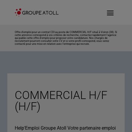
Offre d’emploi pour un contrat CDI au poste de COMMERCIAL H/F situé à Voiron (38). Si
cette annonce correspond à vos critères de recherche, contactez rapidement l’agence
qui publie cette offre d’emploi pour proposer votre candidature. Nos chargés de
recrutement pourront consulter votre CV et si votre profil correspond, vous serez
contacté pour une mise en relation avec l’entreprise qui recrute.
COMMERCIAL H/F
(H/F)
Help'Emploi Groupe Atoll Votre partenaire emploi