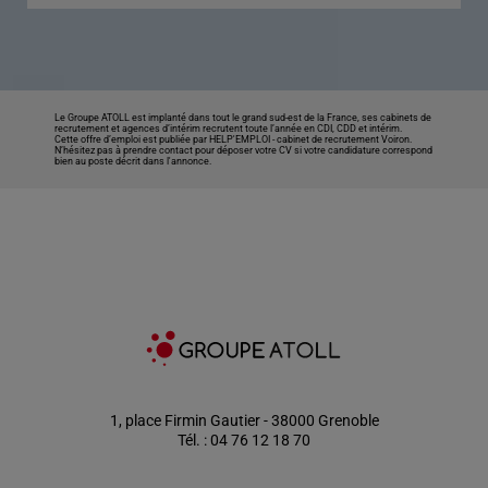
Le Groupe ATOLL est implanté dans tout le grand sud-est de la France, ses cabinets de
recrutement et agences d’intérim recrutent toute l’année en CDI, CDD et intérim.
Cette offre d’emploi est publiée par HELP'EMPLOI -
cabinet de recrutement Voiron
.
N’hésitez pas à prendre contact pour déposer votre CV si votre candidature correspond
bien au poste décrit dans l'annonce.
1, place Firmin Gautier - 38000 Grenoble
Tél. : 04 76 12 18 70