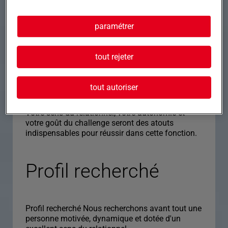
notoriété de l'entreprise.
???? Déplacements professionnels Le poste
implique des déplacements réguliers sur le
paramétrer
territoire national :
• Départ le lundi matin pour les tournées
commerciales.
tout rejeter
• Retour systématique le vendredi.
• Rencontres clients, visites de chantiers et suivi
des projets sur le terrain.
tout autoriser
• Les frais de déplacement sont pris en charge
selon les modalités de l'entreprise.
Votre sens du relationnel, votre autonomie et
votre goût du challenge seront des atouts
indispensables pour réussir dans cette fonction.
Profil recherché
Profil recherché Nous recherchons avant tout une
personne motivée, dynamique et dotée d'un