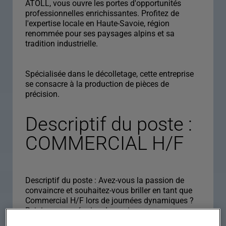
ATOLL, vous ouvre les portes d'opportunités
professionnelles enrichissantes. Profitez de
l'expertise locale en Haute-Savoie, région
renommée pour ses paysages alpins et sa
tradition industrielle.
Spécialisée dans le décolletage, cette entreprise
se consacre à la production de pièces de
précision.
Descriptif du poste :
COMMERCIAL H/F
Descriptif du poste : Avez-vous la passion de
convaincre et souhaitez-vous briller en tant que
Commercial H/F lors de journées dynamiques ?
Rejoignez une équipe dynamique pour
développer et maintenir des relations