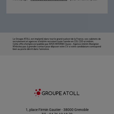
Le Groupe ATOLL est implanté dans tout le grand sud-est de la France, ses cabinets de
recrutement et agences d’intérim recrutent toute l’année en CDI, CDD et intérim.
Cette offre d’emploi est publiée par ARVE INTERIM Cluses -
Agence intérim Marignier
.
N’hésitez pas à prendre contact pour déposer votre CV si votre candidature correspond
bien au poste décrit dans l'annonce.
1, place Firmin Gautier - 38000 Grenoble