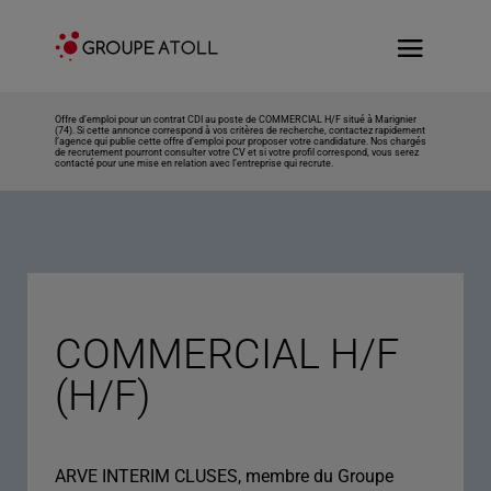
Offre d’emploi pour un contrat CDI au poste de COMMERCIAL H/F situé à Marignier
(74). Si cette annonce correspond à vos critères de recherche, contactez rapidement
l’agence qui publie cette offre d’emploi pour proposer votre candidature. Nos chargés
de recrutement pourront consulter votre CV et si votre profil correspond, vous serez
contacté pour une mise en relation avec l’entreprise qui recrute.
COMMERCIAL H/F
(H/F)
ARVE INTERIM CLUSES, membre du Groupe