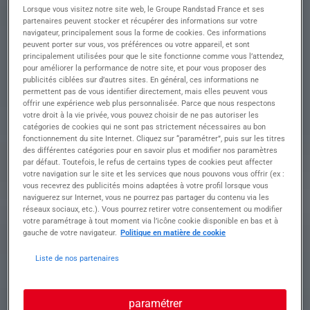
commerciales fructueuses avec nos partenaires
Lorsque vous visitez notre site web, le Groupe Randstad France et ses
et clients.
partenaires peuvent stocker et récupérer des informations sur votre
navigateur, principalement sous la forme de cookies. Ces informations
peuvent porter sur vous, vos préférences ou votre appareil, et sont
• Développer le chiffre d'affaires de différents
principalement utilisées pour que le site fonctionne comme vous l’attendez,
comptes
pour améliorer la performance de notre site, et pour vous proposer des
• Entretenir une relation dynamique et de
publicités ciblées sur d’autres sites. En général, ces informations ne
confiance avec les différents clients
permettent pas de vous identifier directement, mais elles peuvent vous
• Animer la relation client (réunions, visites, email,
offrir une expérience web plus personnalisée. Parce que nous respectons
votre droit à la vie privée, vous pouvez choisir de ne pas autoriser les
téléphone)
catégories de cookies qui ne sont pas strictement nécessaires au bon
• Analyser les besoins des clients et être force de
fonctionnement du site Internet. Cliquez sur “paramétrer”, puis sur les titres
propositions
des différentes catégories pour en savoir plus et modifier nos paramètres
• Obtenir, répondre et négocier des appels d'offres
par défaut. Toutefois, le refus de certains types de cookies peut affecter
• Concevoir/élaborer des offres financières et
votre navigation sur le site et les services que nous pouvons vous offrir (ex :
techniques de manière précise et détaillée (en
vous recevrez des publicités moins adaptées à votre profil lorsque vous
naviguerez sur Internet, vous ne pourrez pas partager du contenu via les
s'appuyant si besoin sur les services
réseaux sociaux, etc.). Vous pourrez retirer votre consentement ou modifier
méthodes/qualité/achats)
votre paramétrage à tout moment via l’icône cookie disponible en bas et à
• Assurer les négociations, contractualisations et
gauche de votre navigateur.
Politique en matière de cookie
l'exécution des contrats
• Représenter l'entreprise lors de salons et
Liste de nos partenaires
événements professionnels
• Suivre et mettre à jours les indicateurs
commerciaux
paramétrer