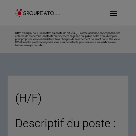
Offre d’emploi pour un contrat au poste de situé à (). Si cette annonce correspond à vos
critères de recherche, contactez rapidement l’agence qui publie cette offre d’emploi
pour proposer votre candidature. Nos chargés de recrutement pourront consulter votre
CV et si votre profil correspond, vous serez contacté pour une mise en relation avec
l’entreprise qui recrute.
(H/F)
Descriptif du poste :