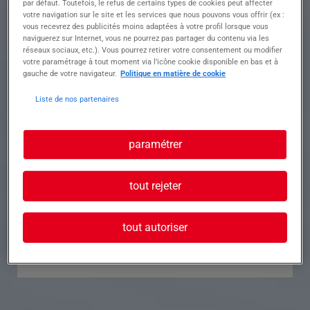
par défaut. Toutefois, le refus de certains types de cookies peut affecter
votre navigation sur le site et les services que nous pouvons vous offrir (ex :
Référence
Annonce n°
vous recevrez des publicités moins adaptées à votre profil lorsque vous
naviguerez sur Internet, vous ne pourrez pas partager du contenu via les
réseaux sociaux, etc.). Vous pourrez retirer votre consentement ou modifier
Contact
votre paramétrage à tout moment via l’icône cookie disponible en bas et à
gauche de votre navigateur.
Politique en matière de cookie
Tél.
Liste de nos partenaires
paramétrer
Postuler à cette offre
tout rejeter
tout autoriser