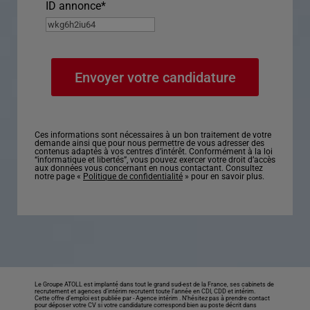
ID annonce
*
Ces informations sont nécessaires à un bon traitement de votre
demande ainsi que pour nous permettre de vous adresser des
contenus adaptés à vos centres d’intérêt. Conformément à la loi
“informatique et libertés”, vous pouvez exercer votre droit d’accès
aux données vous concernant en nous contactant. Consultez
notre page «
Politique de confidentialité
» pour en savoir plus.
Le Groupe ATOLL est implanté dans tout le grand sud-est de la France, ses cabinets de
recrutement et agences d’intérim recrutent toute l’année en CDI, CDD et intérim.
Cette offre d’emploi est publiée par -
Agence intérim
. N’hésitez pas à prendre contact
pour déposer votre CV si votre candidature correspond bien au poste décrit dans