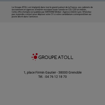
Le Groupe ATOLL est implanté dans tout le grand sud-est de la France, ses cabinets de
recrutement et agences d’intérim recrutent toute l’année en CDI, CDD et intérim.
Cette offre d’emploi est publiée par AINTERIM Miribel -
Agence intérim Lyon
. N’hésitez
pas à prendre contact pour déposer votre CV si votre candidature correspond bien au
poste décrit dans l'annonce.
1, place Firmin Gautier - 38000 Grenoble
Tél. : 04 76 12 18 70