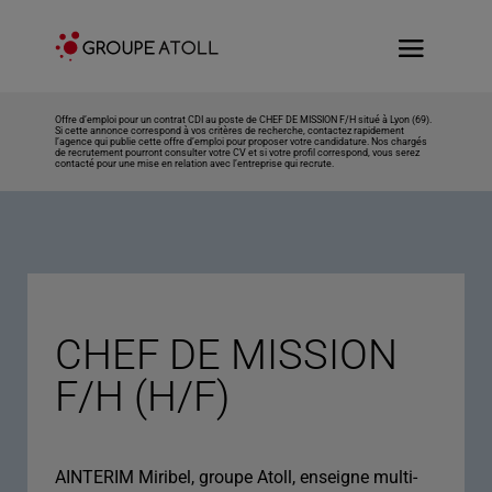
Offre d’emploi pour un contrat CDI au poste de CHEF DE MISSION F/H situé à Lyon (69).
Si cette annonce correspond à vos critères de recherche, contactez rapidement
l’agence qui publie cette offre d’emploi pour proposer votre candidature. Nos chargés
de recrutement pourront consulter votre CV et si votre profil correspond, vous serez
contacté pour une mise en relation avec l’entreprise qui recrute.
CHEF DE MISSION
F/H (H/F)
AINTERIM Miribel, groupe Atoll, enseigne multi-