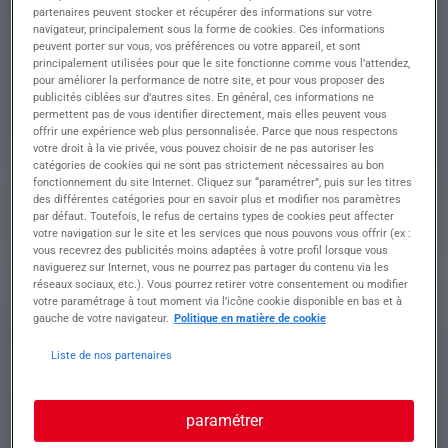
Intégré(e) au sein d'une équipe à taille humaine,
partenaires peuvent stocker et récupérer des informations sur votre
vous intervenez en autonomie sur un portefeuille
navigateur, principalement sous la forme de cookies. Ces informations
varié et accompagnez vos clients dans une
peuvent porter sur vous, vos préférences ou votre appareil, et sont
principalement utilisées pour que le site fonctionne comme vous l’attendez,
relation de proximité et de qualité.
pour améliorer la performance de notre site, et pour vous proposer des
Vos missions principales
publicités ciblées sur d’autres sites. En général, ces informations ne
• Gestion autonome d'un portefeuille de clients
permettent pas de vous identifier directement, mais elles peuvent vous
TPE/PME (BIC, BNC, SCI...).
offrir une expérience web plus personnalisée. Parce que nous respectons
• Révision des dossiers comptables.
votre droit à la vie privée, vous pouvez choisir de ne pas autoriser les
catégories de cookies qui ne sont pas strictement nécessaires au bon
• Établissement des déclarations fiscales.
fonctionnement du site Internet. Cliquez sur “paramétrer”, puis sur les titres
• Production des bilans et liasses fiscales.
des différentes catégories pour en savoir plus et modifier nos paramètres
• Conseil et accompagnement clients au
par défaut. Toutefois, le refus de certains types de cookies peut affecter
quotidien, dans une démarche de proximité et de
votre navigation sur le site et les services que nous pouvons vous offrir (ex :
qualité.
vous recevrez des publicités moins adaptées à votre profil lorsque vous
Un cabinet qui investit dans votre évolution
naviguerez sur Internet, vous ne pourrez pas partager du contenu via les
réseaux sociaux, etc.). Vous pourrez retirer votre consentement ou modifier
La structure encourage la montée en
votre paramétrage à tout moment via l’icône cookie disponible en bas et à
compétences et l'évolution interne. Vous
gauche de votre navigateur.
Politique en matière de cookie
bénéficiez de formations régulières ainsi que de
services supports (juridique, informatique) pour
Liste de nos partenaires
faciliter votre quotidien.
Vous travaillez sur une base de 39h/semaine,
incluant 10 RTT/an.
paramétrer
Le poste est à pourvoir rapidement. Nous restons
à votre disposition pour toute information