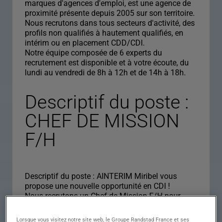
marques d'agences d'emploi, est une agence de
proximité présente depuis 2005 sur son territoire.
Nous recrutons dans tous secteurs d'activité, des
profils non qualifiés à hautement qualifiés, en
intérim ou en placement CDD/CDI.
Notre équipe composée de 6 experts du
recrutement est disponible et à votre écoute, du
lundi au vendredi de 8h à 12h et de 14h à 18h.
Descriptif du poste :
CHEF DE MISSION
F/H
Descriptif du poste : AINTERIM Miribel vous
propose une nouvelle opportunité en CDI !
Nous recrutons un Chef de Mission F/H pour
rejoindre un cabinet d'expertise comptable de
renom, situé à Lyon 9e (69).
Lorsque vous visitez notre site web, le Groupe Randstad France et ses