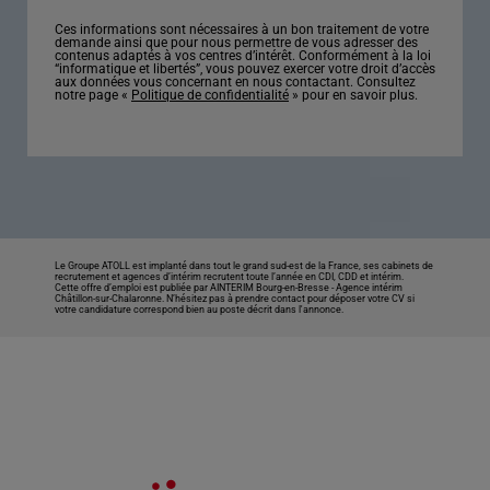
Ces informations sont nécessaires à un bon traitement de votre
demande ainsi que pour nous permettre de vous adresser des
contenus adaptés à vos centres d’intérêt. Conformément à la loi
“informatique et libertés”, vous pouvez exercer votre droit d’accès
aux données vous concernant en nous contactant. Consultez
notre page «
Politique de confidentialité
» pour en savoir plus.
Le Groupe ATOLL est implanté dans tout le grand sud-est de la France, ses cabinets de
recrutement et agences d’intérim recrutent toute l’année en CDI, CDD et intérim.
Cette offre d’emploi est publiée par AINTERIM Bourg-en-Bresse -
Agence intérim
Châtillon-sur-Chalaronne
. N’hésitez pas à prendre contact pour déposer votre CV si
votre candidature correspond bien au poste décrit dans l'annonce.