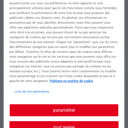
CHEF DE CHANTIER
peuvent porter sur vous, vos préférences ou votre appareil, et sont
principalement utilisées pour que le site fonctionne comme vous l’attendez,
pour améliorer la performance de notre site, et pour vous proposer des
ELECTRICITE
publicités ciblées sur d’autres sites. En général, ces informations ne
permettent pas de vous identifier directement, mais elles peuvent vous
EXPERIMENTE H/F
offrir une expérience web plus personnalisée. Parce que nous respectons
votre droit à la vie privée, vous pouvez choisir de ne pas autoriser les
catégories de cookies qui ne sont pas strictement nécessaires au bon
fonctionnement du site Internet. Cliquez sur “paramétrer”, puis sur les titres
des différentes catégories pour en savoir plus et modifier nos paramètres
Descriptif du poste : ???? Vos missions : • Piloter
par défaut. Toutefois, le refus de certains types de cookies peut affecter
et coordonner les chantiers en électricité (tertiaire
votre navigation sur le site et les services que nous pouvons vous offrir (ex :
et/ou industriel)
vous recevrez des publicités moins adaptées à votre profil lorsque vous
• Encadrer et animer les équipes sur le terrain
naviguerez sur Internet, vous ne pourrez pas partager du contenu via les
réseaux sociaux, etc.). Vous pourrez retirer votre consentement ou modifier
• Assurer le suivi de l'avancement des travaux
votre paramétrage à tout moment via l’icône cookie disponible en bas et à
(délais, qualité, coûts)
gauche de votre navigateur.
Politique en matière de cookie
• Veiller au respect des normes de sécurité et des
procédures en vigueur
Liste de nos partenaires
• Être l'interlocuteur privilégié des différents
intervenants (clients, fournisseurs, équipes
internes)
paramétrer
Profil recherché
tout rejeter