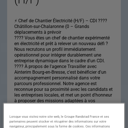
⚡ Chef de Chantier Électricité (H/F) – CDI ????
Châtillon-sur-Chalaronne (0 – Grands
déplacements à prévoir
???? Vous êtes un chef de chantier expérimenté
en électricité et prêt à relever un nouveau défi ?
Nous recrutons un profil immédiatement
opérationnel pour intégrer durablement une
entreprise dynamique dans le cadre d'un CDI.
???? À propos de l'agence Travailler avec
Ainterim Bourg-en-Bresse, c'est bénéficier d'un
accompagnement personnalisé dans votre
parcours professionnel. Notre agence est
reconnue pour sa proximité avec les candidats et
les entreprises locales, et met un point d'honneur
à proposer des missions adaptées à vos
compétences et à vos ambitions.
Lorsque vous visitez notre site web, le Groupe Randstad France et ses
Descriptif du poste :
partenaires peuvent stocker et récupérer des informations sur votre
navigateur, principalement sous la forme de cookies. Ces informations