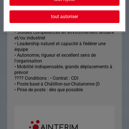
tout autoriser
???? Votre profil : • Expérience significative en
tant que chef de chantier en électricité
• Solides compétences en environnement tertiaire
et/ou industriel
• Leadership naturel et capacité à fédérer une
équipe
• Autonomie, rigueur et excellent sens de
l'organisation
• Mobilité indispensable, grands déplacements à
prévoir
???? Conditions : • Contrat : CDI
• Poste basé à Châtillon-sur-Chalaronne (0
• Prise de poste : dès que possible