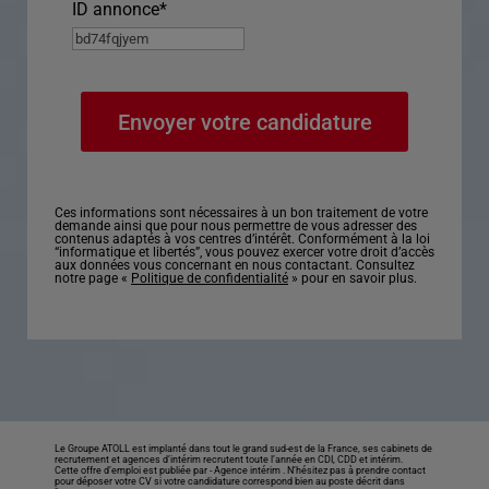
ID annonce
*
Ces informations sont nécessaires à un bon traitement de votre
demande ainsi que pour nous permettre de vous adresser des
contenus adaptés à vos centres d’intérêt. Conformément à la loi
“informatique et libertés”, vous pouvez exercer votre droit d’accès
aux données vous concernant en nous contactant. Consultez
notre page «
Politique de confidentialité
» pour en savoir plus.
Le Groupe ATOLL est implanté dans tout le grand sud-est de la France, ses cabinets de
recrutement et agences d’intérim recrutent toute l’année en CDI, CDD et intérim.
Cette offre d’emploi est publiée par -
Agence intérim
. N’hésitez pas à prendre contact
pour déposer votre CV si votre candidature correspond bien au poste décrit dans