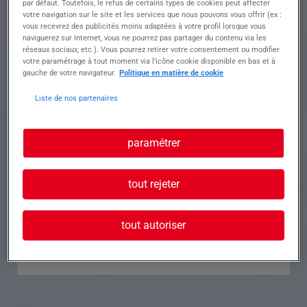
par défaut. Toutefois, le refus de certains types de cookies peut affecter
votre navigation sur le site et les services que nous pouvons vous offrir (ex :
Référence
Annonce n°
vous recevrez des publicités moins adaptées à votre profil lorsque vous
naviguerez sur Internet, vous ne pourrez pas partager du contenu via les
réseaux sociaux, etc.). Vous pourrez retirer votre consentement ou modifier
Contact
votre paramétrage à tout moment via l’icône cookie disponible en bas et à
gauche de votre navigateur.
Politique en matière de cookie
Tél.
Liste de nos partenaires
paramétrer
Postuler à cette offre
tout rejeter
tout autoriser