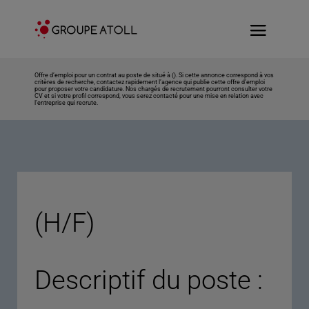
Offre d’emploi pour un contrat au poste de situé à (). Si cette annonce correspond à vos
critères de recherche, contactez rapidement l’agence qui publie cette offre d’emploi
pour proposer votre candidature. Nos chargés de recrutement pourront consulter votre
CV et si votre profil correspond, vous serez contacté pour une mise en relation avec
l’entreprise qui recrute.
(H/F)
Descriptif du poste :