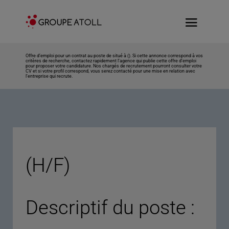
Offre d’emploi pour un contrat au poste de situé à (). Si cette annonce correspond à vos
critères de recherche, contactez rapidement l’agence qui publie cette offre d’emploi
pour proposer votre candidature. Nos chargés de recrutement pourront consulter votre
CV et si votre profil correspond, vous serez contacté pour une mise en relation avec
l’entreprise qui recrute.
(H/F)
Descriptif du poste :