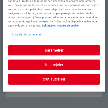
par défaut. Toutefois, le refus de certains types de cookies peut affecter
votre navigation sur le site et les services que nous pouvons vous offrir (ex :
Référence
Annonce n°
vous recevrez des publicités moins adaptées à votre profil lorsque vous
naviguerez sur Internet, vous ne pourrez pas partager du contenu via les
réseaux sociaux, etc.). Vous pourrez retirer votre consentement ou modifier
Contact
votre paramétrage à tout moment via l’icône cookie disponible en bas et à
gauche de votre navigateur.
Politique en matière de cookie
Tél.
Liste de nos partenaires
paramétrer
Postuler à cette offre
tout rejeter
tout autoriser