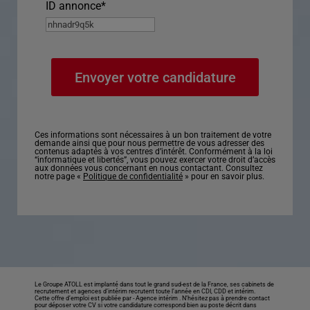
ID annonce
*
Ces informations sont nécessaires à un bon traitement de votre
demande ainsi que pour nous permettre de vous adresser des
contenus adaptés à vos centres d’intérêt. Conformément à la loi
“informatique et libertés”, vous pouvez exercer votre droit d’accès
aux données vous concernant en nous contactant. Consultez
notre page «
Politique de confidentialité
» pour en savoir plus.
Le Groupe ATOLL est implanté dans tout le grand sud-est de la France, ses cabinets de
recrutement et agences d’intérim recrutent toute l’année en CDI, CDD et intérim.
Cette offre d’emploi est publiée par -
Agence intérim
. N’hésitez pas à prendre contact
pour déposer votre CV si votre candidature correspond bien au poste décrit dans