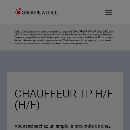
Offre d’emploi pour un contrat Interim au poste de CHAUFFEUR TP H/F situé à Béziers
(34). Si cette annonce correspond à vos critères de recherche, contactez rapidement
l’agence qui publie cette offre d’emploi pour proposer votre candidature. Nos chargés
de recrutement pourront consulter votre CV et si votre profil correspond, vous serez
contacté pour une mise en relation avec l’entreprise qui recrute.
CHAUFFEUR TP H/F
(H/F)
Vous recherchez un emploi à proximité de chez