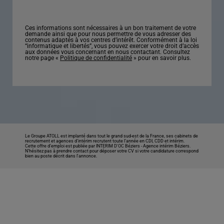
Ces informations sont nécessaires à un bon traitement de votre
demande ainsi que pour nous permettre de vous adresser des
contenus adaptés à vos centres d’intérêt. Conformément à la loi
“informatique et libertés”, vous pouvez exercer votre droit d’accès
aux données vous concernant en nous contactant. Consultez
notre page «
Politique de confidentialité
» pour en savoir plus.
Le Groupe ATOLL est implanté dans tout le grand sud-est de la France, ses cabinets de
recrutement et agences d’intérim recrutent toute l’année en CDI, CDD et intérim.
Cette offre d’emploi est publiée par INTERIM D'OC Béziers -
Agence intérim Béziers
.
N’hésitez pas à prendre contact pour déposer votre CV si votre candidature correspond
bien au poste décrit dans l'annonce.