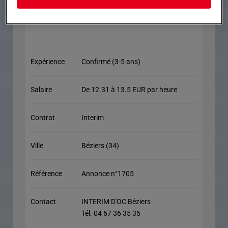
Expérience
Confirmé (3-5 ans)
Salaire
De 12.31 à 13.5 EUR par heure
Contrat
Interim
Ville
Béziers (34)
Référence
Annonce n°1705
Contact
INTERIM D'OC Béziers
Tél. 04 67 36 35 35