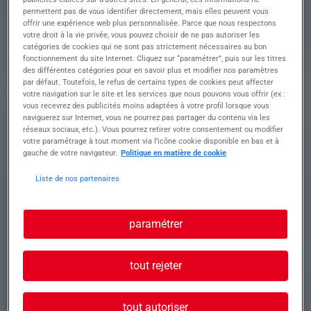
Vous travaillerez de journée avec possibilité de
permettent pas de vous identifier directement, mais elles peuvent vous
faire quelques nuits.
offrir une expérience web plus personnalisée. Parce que nous respectons
Vous conduirez un 8x4, 6x4, polybenne, semi et
votre droit à la vie privée, vous pouvez choisir de ne pas autoriser les
catégories de cookies qui ne sont pas strictement nécessaires au bon
autres et pourrez être amené à descendre du
fonctionnement du site Internet. Cliquez sur “paramétrer”, puis sur les titres
camion.
des différentes catégories pour en savoir plus et modifier nos paramètres
par défaut. Toutefois, le refus de certains types de cookies peut affecter
votre navigation sur le site et les services que nous pouvons vous offrir (ex :
Profil recherché
vous recevrez des publicités moins adaptées à votre profil lorsque vous
naviguerez sur Internet, vous ne pourrez pas partager du contenu via les
réseaux sociaux, etc.). Vous pourrez retirer votre consentement ou modifier
votre paramétrage à tout moment via l’icône cookie disponible en bas et à
gauche de votre navigateur.
Politique en matière de cookie
Vous êtes titulaire du Permis C ou EC.
Carte conducteur et carte qualification sont à
Liste de nos partenaires
jours.
Vous justifiez d'une expérience réussie sur un
poste similaire.
paramétrer
tout rejeter
tout autoriser