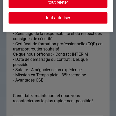
tout rejeter
déchargement sécuritaire
• Expérience confirmée de 3 à 5 ans en conduite
de véhicules SPL
tout autoriser
• Permis de conduire CE obligatoire et en vigueur
• Flexibilité pour des découchés et travailler en
horaires décalés
• Sens aigu de la responsabilité et du respect des
consignes de sécurité
• Certificat de formation professionnelle (CQP) en
transport routier souhaité
Ce que nous offrons : • Contrat : INTERIM
• Date de démarrage du contrat : Dès que
possible
• Salaire : A négocier selon expérience
• Mission en Temps plein : 35h/semaine
• Avantages CSE
Candidatez maintenant et nous vous
recontacterons le plus rapidement possible !