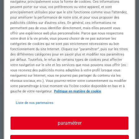
navigateur, principalement sous la forme de cookies. Ces informations
peuvent porter sur vous, vos préférences ou votre appareil, et sont
• Conduire un camion SPL
principalement utilisées pour que le site fonctionne comme vous l’attendez,
• Effectuer les opérations de mise à quai de
pour améliorer la performance de notre site, et pour vous proposer des
manière précise et sécurisée
publicités ciblées sur d’autres sites. En général, ces informations ne
• Assurer les livraisons dans le respect des délais
permettent pas de vous identifier directement, mais elles peuvent vous
prévus
offrir une expérience web plus personnalisée. Parce que nous respectons
votre droit à la vie privée, vous pouvez choisir de ne pas autoriser les
• Maintenir le véhicule en bon état mécanique et
catégories de cookies qui ne sont pas strictement nécessaires au bon
de propreté
fonctionnement du site Internet. Cliquez sur “paramétrer”, puis sur les titres
• Respecter les règles de sécurité et la législation
des différentes catégories pour en savoir plus et modifier nos paramètres
en vigueur lors des trajets
par défaut. Toutefois, le refus de certains types de cookies peut affecter
votre navigation sur le site et les services que nous pouvons vous offrir (ex :
vous recevrez des publicités moins adaptées à votre profil lorsque vous
naviguerez sur Internet, vous ne pourrez pas partager du contenu via les
Profil recherché
réseaux sociaux, etc.). Vous pourrez retirer votre consentement ou modifier
votre paramétrage à tout moment via l’icône cookie disponible en bas et à
gauche de votre navigateur.
Politique en matière de cookie
Liste de nos partenaires
Formation et expérience Nous recherchons un(e)
Chauffeur SPL expérimenté (e), passionné (e) par
le transport, prêt(e) à relever de nouveaux défis
paramétrer
avec enthousiasme.
• Maîtrise des techniques de mise à quai et de