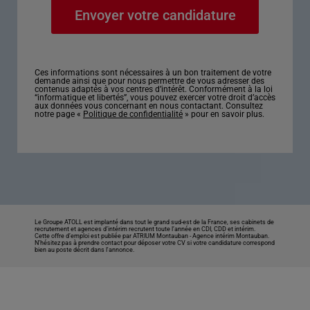
Ces informations sont nécessaires à un bon traitement de votre
demande ainsi que pour nous permettre de vous adresser des
contenus adaptés à vos centres d’intérêt. Conformément à la loi
“informatique et libertés”, vous pouvez exercer votre droit d’accès
aux données vous concernant en nous contactant. Consultez
notre page «
Politique de confidentialité
» pour en savoir plus.
Le Groupe ATOLL est implanté dans tout le grand sud-est de la France, ses cabinets de
recrutement et agences d’intérim recrutent toute l’année en CDI, CDD et intérim.
Cette offre d’emploi est publiée par ATRIUM Montauban -
Agence intérim Montauban
.
N’hésitez pas à prendre contact pour déposer votre CV si votre candidature correspond
bien au poste décrit dans l'annonce.