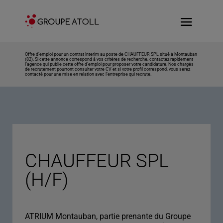
Offre d’emploi pour un contrat Interim au poste de CHAUFFEUR SPL situé à Montauban
(82). Si cette annonce correspond à vos critères de recherche, contactez rapidement
l’agence qui publie cette offre d’emploi pour proposer votre candidature. Nos chargés
de recrutement pourront consulter votre CV et si votre profil correspond, vous serez
contacté pour une mise en relation avec l’entreprise qui recrute.
CHAUFFEUR SPL
(H/F)
ATRIUM Montauban, partie prenante du Groupe