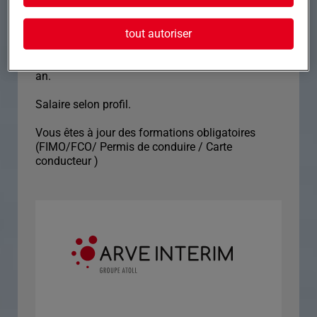
Vous êtes immédiatement disponible et vous
êtes véhiculé.
tout autoriser
Vous avez une expérience similaire d'au moins 1
an.
Salaire selon profil.
Vous êtes à jour des formations obligatoires
(FIMO/FCO/ Permis de conduire / Carte
conducteur )