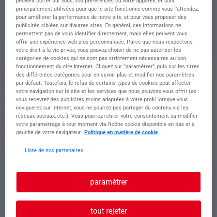
H/F
peuvent porter sur vous, vos préférences ou votre appareil, et sont
principalement utilisées pour que le site fonctionne comme vous l’attendez,
pour améliorer la performance de notre site, et pour vous proposer des
publicités ciblées sur d’autres sites. En général, ces informations ne
permettent pas de vous identifier directement, mais elles peuvent vous
Descriptif du poste : Vous serez en charge de :
offrir une expérience web plus personnalisée. Parce que nous respectons
votre droit à la vie privée, vous pouvez choisir de ne pas autoriser les
catégories de cookies qui ne sont pas strictement nécessaires au bon
- Transporter les matériaux dans le respect des
fonctionnement du site Internet. Cliquez sur “paramétrer”, puis sur les titres
consignes de sécurité
des différentes catégories pour en savoir plus et modifier nos paramètres
par défaut. Toutefois, le refus de certains types de cookies peut affecter
- Vous êtes également apte à effectuer le
votre navigation sur le site et les services que nous pouvons vous offrir (ex :
sanglage des matériaux à transporter.
vous recevrez des publicités moins adaptées à votre profil lorsque vous
naviguerez sur Internet, vous ne pourrez pas partager du contenu via les
réseaux sociaux, etc.). Vous pourrez retirer votre consentement ou modifier
votre paramétrage à tout moment via l’icône cookie disponible en bas et à
Profil recherché
gauche de votre navigateur.
Politique en matière de cookie
Liste de nos partenaires
Profil recherché : Vous êtes un chauffeur SPL
expérimenté.
paramétrer
Expérience en conduite de camion super lourd
INDISPENSABLE
tout rejeter