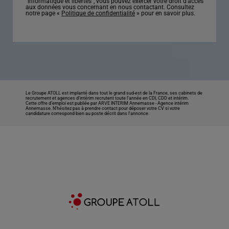
“informatique et libertés”, vous pouvez exercer votre droit d’accès
aux données vous concernant en nous contactant. Consultez
notre page «
Politique de confidentialité
» pour en savoir plus.
Le Groupe ATOLL est implanté dans tout le grand sud-est de la France, ses cabinets de
recrutement et agences d’intérim recrutent toute l’année en CDI, CDD et intérim.
Cette offre d’emploi est publiée par ARVE INTERIM Annemasse -
Agence intérim
Annemasse
. N’hésitez pas à prendre contact pour déposer votre CV si votre
candidature correspond bien au poste décrit dans l'annonce.