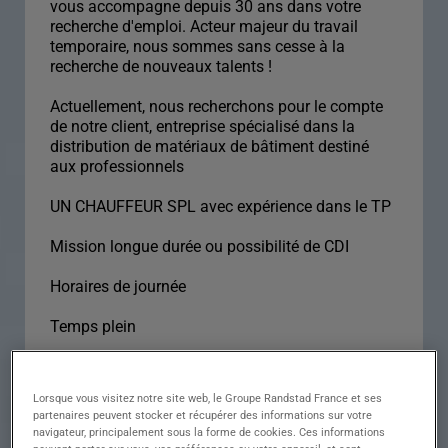
vous accompagne depuis 30 ans dans votre
recherche d'emploi. Acteur majeur du travail
temporaire, nous sommes sans cesse à la
recherche de nouveaux talents !
Actuellement, nous recherchons pour le compte
de notre client, entreprise spécialisé dans la
distribution de matériaux de bâtiment destiné
aux professionnels
UN CHAUFFEUR SPL avec expérience dans le TP
Mission longue durée ou possibilité de CDI
Horaires de journée
Temps plein
Descriptif du poste :
Lorsque vous visitez notre site web, le Groupe Randstad France et ses
CHAUFFEUR SPL
partenaires peuvent stocker et récupérer des informations sur votre
navigateur, principalement sous la forme de cookies. Ces informations