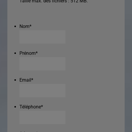
Taille max. des fichiers : 512 MB.
Nom
*
Prénom
*
Email
*
Téléphone
*