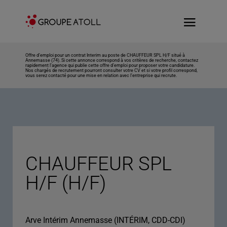
Offre d’emploi pour un contrat Interim au poste de CHAUFFEUR SPL H/F situé à
Annemasse (74). Si cette annonce correspond à vos critères de recherche, contactez
rapidement l’agence qui publie cette offre d’emploi pour proposer votre candidature.
Nos chargés de recrutement pourront consulter votre CV et si votre profil correspond,
vous serez contacté pour une mise en relation avec l’entreprise qui recrute.
CHAUFFEUR SPL
H/F (H/F)
Arve Intérim Annemasse (INTÉRIM, CDD-CDI)