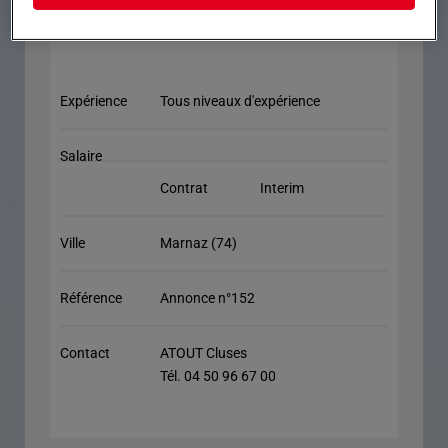
Expérience
Tous niveaux d'expérience
Salaire
Contrat
Interim
Ville
Marnaz (74)
Référence
Annonce n°152
Contact
ATOUT Cluses
Tél. 04 50 96 67 00