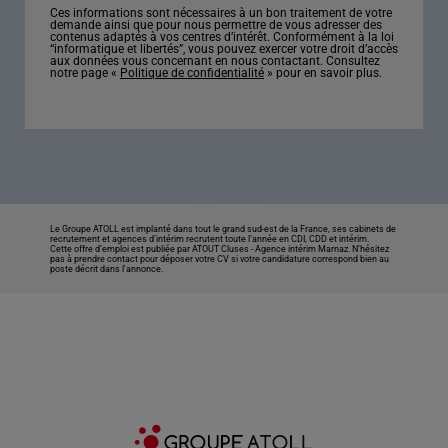
Ces informations sont nécessaires à un bon traitement de votre
demande ainsi que pour nous permettre de vous adresser des
contenus adaptés à vos centres d’intérêt. Conformément à la loi
“informatique et libertés”, vous pouvez exercer votre droit d’accès
aux données vous concernant en nous contactant. Consultez
notre page «
Politique de confidentialité
» pour en savoir plus.
Le Groupe ATOLL est implanté dans tout le grand sud-est de la France, ses cabinets de
recrutement et agences d’intérim recrutent toute l’année en CDI, CDD et intérim.
Cette offre d’emploi est publiée par ATOUT Cluses -
Agence intérim Marnaz
. N’hésitez
pas à prendre contact pour déposer votre CV si votre candidature correspond bien au
poste décrit dans l'annonce.