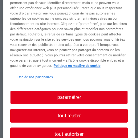
Conditions • Prime variable sur objectifs
permettent pas de vous identifier directement, mais elles peuvent vous
offrir une expérience web plus personnalisée. Parce que nous respectons
• Tickets restaurant
votre droit à la vie privée, vous pouvez choisir de ne pas autoriser les
• Horaires : 5h30 – 13h, avec 30 minutes de
catégories de cookies qui ne sont pas strictement nécessaires au bon
pause
fonctionnement du site Internet. Cliquez sur “paramétrer”, puis sur les titres
(horaires susceptibles d'évoluer selon l'activité)
des différentes catégories pour en savoir plus et modifier nos paramètres
par défaut. Toutefois, le refus de certains types de cookies peut affecter
votre navigation sur le site et les services que nous pouvons vous offrir (ex :
vous recevrez des publicités moins adaptées à votre profil lorsque vous
Profil recherché
naviguerez sur Internet, vous ne pourrez pas partager du contenu via les
réseaux sociaux, etc.). Vous pourrez retirer votre consentement ou modifier
votre paramétrage à tout moment via l’icône cookie disponible en bas et à
gauche de votre navigateur.
Politique en matière de cookie
Profil recherché • Permis PL valide et documents
Liste de nos partenaires
de conduite à jour
• Bonne condition physique
• Sérieux, ponctualité et autonomie
paramétrer
tout rejeter
tout autoriser