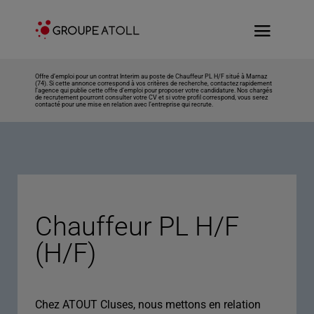
Offre d’emploi pour un contrat Interim au poste de Chauffeur PL H/F situé à Marnaz
(74). Si cette annonce correspond à vos critères de recherche, contactez rapidement
l’agence qui publie cette offre d’emploi pour proposer votre candidature. Nos chargés
de recrutement pourront consulter votre CV et si votre profil correspond, vous serez
contacté pour une mise en relation avec l’entreprise qui recrute.
Chauffeur PL H/F
(H/F)
Chez ATOUT Cluses, nous mettons en relation