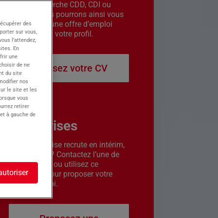
êtes en recherche CDD, CDI ou
intérim. Nous pourrons ainsi vous
contacter si une offre d’emploi
récupérer des
porter sur vous,
correspond à votre profil.
ous l’attendez,
ites. En
frir une
choisir de ne
Déposez votre CV
t du site
 modifier nos
r le site et les
lorsque vous
urrez retirer
 et à gauche de
Entreprises
Votre entreprise recrute en intérim,
CDD ou CDI ? Contactez l’une de
nos agences ou utilisez ce
autoriser
formulaire pour proposer votre
offre d’emploi.