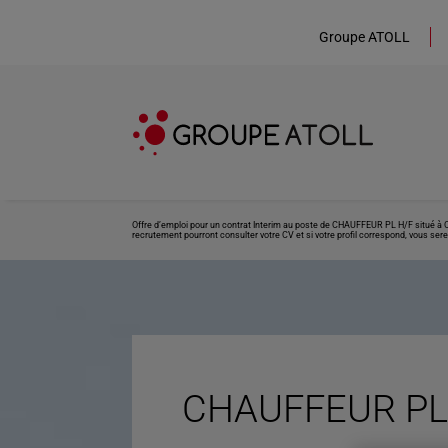
Groupe ATOLL
Offre d’emploi pour un contrat Interim au poste de CHAUFFEUR PL H/F situé à Cl
recrutement pourront consulter votre CV et si votre profil correspond, vous sere
CHAUFFEUR PL 