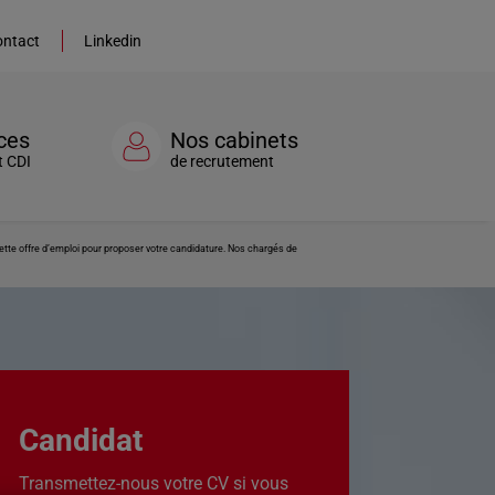
ntact
Linkedin
ces
Nos cabinets
t CDI
de recrutement
ette offre d’emploi pour proposer votre candidature. Nos chargés de
Candidat
Transmettez-nous votre CV si vous