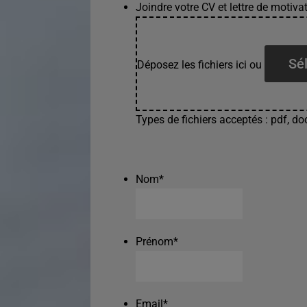
Joindre votre CV et lettre de motivat
Sél
Déposez les fichiers ici ou
Types de fichiers acceptés : pdf, doc
Nom
*
Prénom
*
Email
*