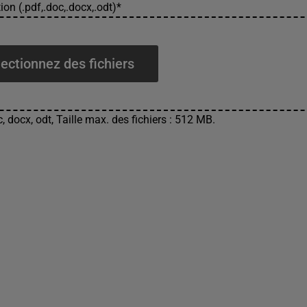
ion (.pdf,.doc,.docx,.odt)
*
ectionnez des fichiers
, docx, odt, Taille max. des fichiers : 512 MB.