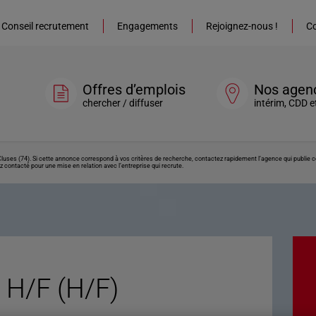
Conseil recrutement
Engagements
Rejoignez-nous !
Co
Offres d’emplois
Nos agen
chercher / diffuser
intérim, CDD e
uses (74). Si cette annonce correspond à vos critères de recherche, contactez rapidement l’agence qui publie c
z contacté pour une mise en relation avec l’entreprise qui recrute.
H/F (H/F)