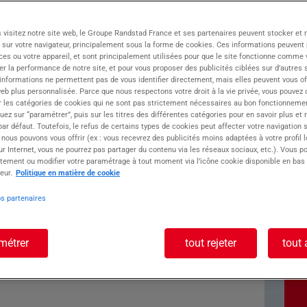
rd'hui !
 visitez notre site web, le Groupe Randstad France et ses partenaires peuvent stocker et 
res dans la recherche des talents qui feront
 sur votre navigateur, principalement sous la forme de cookies. Ces informations peuvent 
ces ou votre appareil, et sont principalement utilisées pour que le site fonctionne comme v
 nous recrutons un(e) Chauffeur PL H/F prêt(e) à
r la performance de notre site, et pour vous proposer des publicités ciblées sur d’autres s
.
 informations ne permettent pas de vous identifier directement, mais elles peuvent vous of
eb plus personnalisée. Parce que nous respectons votre droit à la vie privée, vous pouvez 
r les catégories de cookies qui ne sont pas strictement nécessaires au bon fonctionnemen
poste : CHAUFFEUR
quez sur “paramétrer”, puis sur les titres des différentes catégories pour en savoir plus et
r défaut. Toutefois, le refus de certains types de cookies peut affecter votre navigation su
 nous pouvons vous offrir (ex : vous recevrez des publicités moins adaptées à votre profil 
r Internet, vous ne pourrez pas partager du contenu via les réseaux sociaux, etc.). Vous po
tement ou modifier votre paramétrage à tout moment via l’icône cookie disponible en bas
eur.
Politique en matière de cookie
hargement du camion ou veiller à son bon
os partenaires
métrer
tout rejeter
tout 
 : bordereaux de livraison, factures, formalités