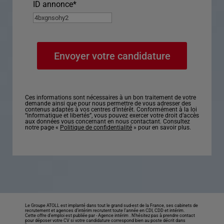
ID annonce
*
Ces informations sont nécessaires à un bon traitement de votre
demande ainsi que pour nous permettre de vous adresser des
contenus adaptés à vos centres d’intérêt. Conformément à la loi
“informatique et libertés”, vous pouvez exercer votre droit d’accès
aux données vous concernant en nous contactant. Consultez
notre page «
Politique de confidentialité
» pour en savoir plus.
Le Groupe ATOLL est implanté dans tout le grand sud-est de la France, ses cabinets de
recrutement et agences d’intérim recrutent toute l’année en CDI, CDD et intérim.
Cette offre d’emploi est publiée par -
Agence intérim
. N’hésitez pas à prendre contact
pour déposer votre CV si votre candidature correspond bien au poste décrit dans