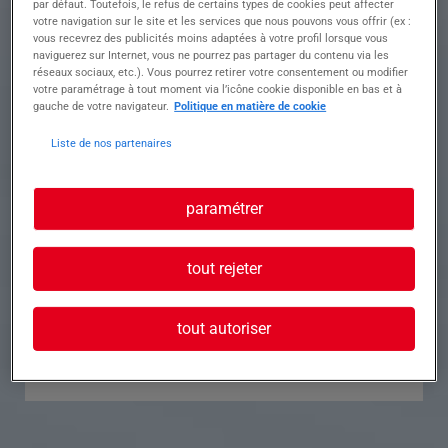
par défaut. Toutefois, le refus de certains types de cookies peut affecter
votre navigation sur le site et les services que nous pouvons vous offrir (ex :
Référence
Annonce n°
vous recevrez des publicités moins adaptées à votre profil lorsque vous
naviguerez sur Internet, vous ne pourrez pas partager du contenu via les
réseaux sociaux, etc.). Vous pourrez retirer votre consentement ou modifier
Contact
votre paramétrage à tout moment via l’icône cookie disponible en bas et à
gauche de votre navigateur.
Politique en matière de cookie
Tél.
Liste de nos partenaires
paramétrer
Postuler à cette offre
tout rejeter
tout autoriser