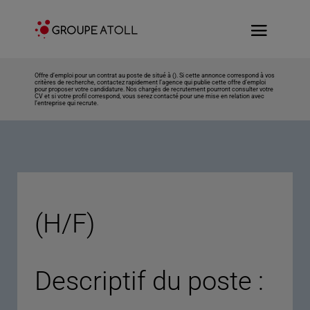
Offre d’emploi pour un contrat au poste de situé à (). Si cette annonce correspond à vos
critères de recherche, contactez rapidement l’agence qui publie cette offre d’emploi
pour proposer votre candidature. Nos chargés de recrutement pourront consulter votre
CV et si votre profil correspond, vous serez contacté pour une mise en relation avec
l’entreprise qui recrute.
(H/F)
Descriptif du poste :