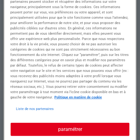
partenaires peuvent stocker et récupérer des informations sur votre
Rejoignez une entreprise innovante où vous
navigateur, principalement sous la forme de cookies. Ces informations
contribuerez à la fabrication et l'assemblage de
peuvent porter sur vous, vos préférences ou votre appareil, et sont
structures métalliques.
principalement utilisées pour que le site fonctionne comme vous l’attendez,
pour améliorer la performance de notre site, et pour vous proposer des
publicités ciblées sur d’autres sites. En général, ces informations ne
• Réaliser des traçages et relevés de côtes pour
permettent pas de vous identifier directement, mais elles peuvent vous
des projets précis et détaillés
offrir une expérience web plus personnalisée. Parce que nous respectons
• Monter et assembler bennes, caisses, et autres
votre droit à la vie privée, vous pouvez choisir de ne pas autoriser les
carrosseries à partir de plans fournis
catégories de cookies qui ne sont pas strictement nécessaires au bon
fonctionnement du site Internet. Cliquez sur “paramétrer”, puis sur les titres
• Effectuer des opérations de boulonnage et
des différentes catégories pour en savoir plus et modifier nos paramètres
vissage sur divers composants
par défaut. Toutefois, le refus de certains types de cookies peut affecter
• Souder les carrosseries aux châssis pour
votre navigation sur le site et les services que nous pouvons vous offrir (ex :
garantir solidité et durabilité
vous recevrez des publicités moins adaptées à votre profil lorsque vous
• Fabriquer et installer des accessoires tels que
naviguerez sur Internet, vous ne pourrez pas partager du contenu via les
coffres et réservoirs selon les plans fournis
réseaux sociaux, etc.). Vous pourrez retirer votre consentement ou modifier
votre paramétrage à tout moment via l’icône cookie disponible en bas et à
gauche de votre navigateur.
Politique en matière de cookie
Profil recherché
Liste de nos partenaires
paramétrer
Formation et expérience Pour ce poste de
Chaudronnier monteur, nous recherchons un(e)