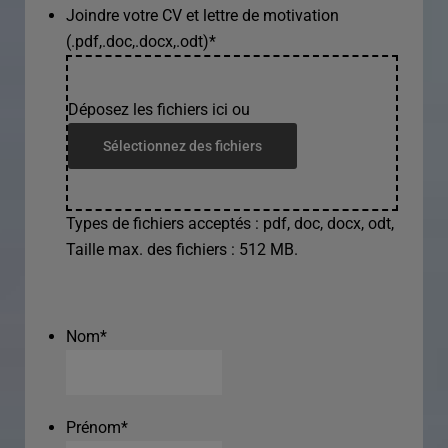
Joindre votre CV et lettre de motivation
(.pdf,.doc,.docx,.odt)
*
Déposez les fichiers ici ou
Sélectionnez des fichiers
Types de fichiers acceptés : pdf, doc, docx, odt,
Taille max. des fichiers : 512 MB.
Nom
*
Prénom
*