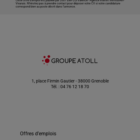
Cette offre d’emploi est publiée par 2607 EMPLOI Valence -
Agence intérim Vernoux-en-
Vivarais
. N’hésitez pas à prendre contact pour déposer votre CV si votre candidature
correspond bien au poste décrit dans l'annonce.
1, place Firmin Gautier - 38000 Grenoble
Tél. : 04 76 12 18 70
Offres d’emplois