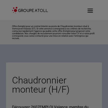
Offre d’emploi pour un contrat Interim au poste de Chaudronnier monteur situé à
Vernoux-en-Vivarais (07). Si cette annonce correspond à vos critères de recherche,
contactez rapidement l’agence qui publie cette offre d’emploi pour proposer votre
candidature. Nos chargés de recrutement pourront consulter votre CV et si votre profil
correspond, vous serez contacté pour une mise en relation avec l’entreprise qui
recrute.
Chaudronnier
monteur (H/F)
Découvrez 2607EMPLOI Valence, membre du