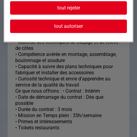
professionnel(le) motivé(e) et doté(e) d'un esprit
tout rejeter
d'équipe exceptionnel.
• Diplôme en chaudronnerie, tôlerie, métallerie ou
tout autoriser
carrosserie requis
• Expérience de 1 à 2 ans sur un poste similaire
• Maîtrise des techniques de traçage et de relevé
de côtes
• Compétence avérée en montage, assemblage,
boulonnage et soudure
• Capacité à suivre des plans techniques pour
fabriquer et installer des accessoires
• Curiosité technique et envie d'apprendre au
service de la qualité du travail
Ce que nous offrons : • Contrat : Intérim
• Date de démarrage du contrat : Dès que
possible
• Durée du contrat : 3 mois
• Mission en Temps plein : 35h/semaine
• Primes et intéressements
• Tickets restaurants