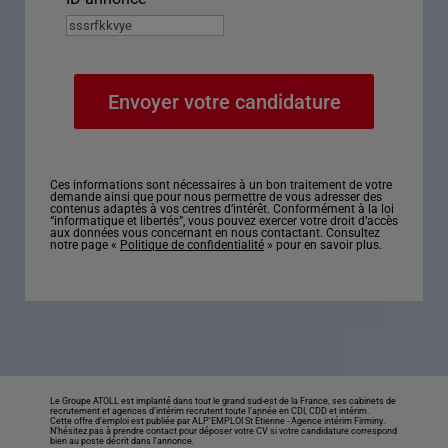
Ces informations sont nécessaires à un bon traitement de votre
demande ainsi que pour nous permettre de vous adresser des
contenus adaptés à vos centres d’intérêt. Conformément à la loi
“informatique et libertés”, vous pouvez exercer votre droit d’accès
aux données vous concernant en nous contactant. Consultez
notre page «
Politique de confidentialité
» pour en savoir plus.
Le Groupe ATOLL est implanté dans tout le grand sud-est de la France, ses cabinets de
recrutement et agences d’intérim recrutent toute l’année en CDI, CDD et intérim.
Cette offre d’emploi est publiée par ALP'EMPLOI St Étienne -
Agence intérim Firminy
.
N’hésitez pas à prendre contact pour déposer votre CV si votre candidature correspond
bien au poste décrit dans l'annonce.