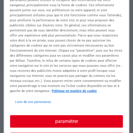
partenaires peuvent stocker et récupérer des informations sur votre
diverses techniques de fabrication
navigateur, principalement sous la forme de cookies. Ces informations
peuvent porter sur vous, vos préférences ou votre appareil, et sont
• Réaliser des opérations de découpe et de pliage
principalement utilisées pour que le site fonctionne comme vous l’attendez,
de pièces métalliques
pour améliorer la performance de notre site, et pour vous proposer des
publicités ciblées sur d’autres sites. En général, ces informations ne
• Assembler divers éléments métalliques avec
permettent pas de vous identifier directement, mais elles peuvent vous
précision et efficacité
offrir une expérience web plus personnalisée. Parce que nous respectons
• Maîtriser les techniques de soudure TIG, MIG et
votre droit à la vie privée, vous pouvez choisir de ne pas autoriser les
MAG
catégories de cookies qui ne sont pas strictement nécessaires au bon
• Lire et interpréter avec aisance les plans et
fonctionnement du site Internet. Cliquez sur “paramétrer”, puis sur les titres
schémas techniques
des différentes catégories pour en savoir plus et modifier nos paramètres
par défaut. Toutefois, le refus de certains types de cookies peut affecter
• Utiliser des outils de contrôle pour vérifier la
votre navigation sur le site et les services que nous pouvons vous offrir (ex :
conformité des pièces fabriquées
vous recevrez des publicités moins adaptées à votre profil lorsque vous
naviguerez sur Internet, vous ne pourrez pas partager du contenu via les
réseaux sociaux, etc.). Vous pourrez retirer votre consentement ou modifier
Profil recherché
votre paramétrage à tout moment via l’icône cookie disponible en bas et à
gauche de votre navigateur.
Politique en matière de cookie
Liste de nos partenaires
Formation et expérience Profil recherché :
Rejoignez-nous en tant que chaudronnier(e)
paramétrer
talentueux(se) et passionné(e), prêt(e) à relever
de nouveaux défis avec assurance !