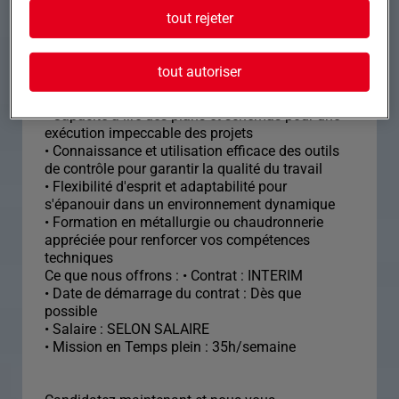
tout rejeter
• Maîtrise des techniques de découpe et pliage
pour créer des pièces précises et innovantes
• Compétence en assemblage et soudure (TIG,
tout autoriser
MIG, MAG) pour des constructions robustes et
fiables
• Capacité à lire des plans et schémas pour une
exécution impeccable des projets
• Connaissance et utilisation efficace des outils
de contrôle pour garantir la qualité du travail
• Flexibilité d'esprit et adaptabilité pour
s'épanouir dans un environnement dynamique
• Formation en métallurgie ou chaudronnerie
appréciée pour renforcer vos compétences
techniques
Ce que nous offrons : • Contrat : INTERIM
• Date de démarrage du contrat : Dès que
possible
• Salaire : SELON SALAIRE
• Mission en Temps plein : 35h/semaine