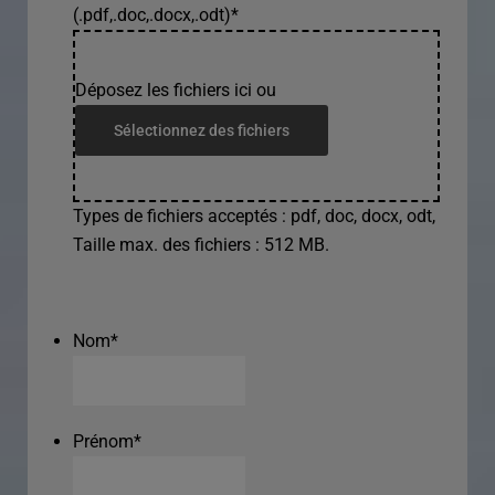
(.pdf,.doc,.docx,.odt)
*
Déposez les fichiers ici ou
Sélectionnez des fichiers
Types de fichiers acceptés : pdf, doc, docx, odt,
Taille max. des fichiers : 512 MB.
Nom
*
Prénom
*