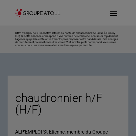
Offre d’emploi pour un contrat Interim au poste de chaudronnier h/F situé à Firminy
(42). Si cette annonce correspond à vos critères de recherche, contactez rapidement
l’agence qui publie cette offre d’emploi pour proposer votre candidature. Nos chargés
de recrutement pourront consulter votre CV et si votre profil correspond, vous serez
contacté pour une mise en relation avec l’entreprise qui recrute.
chaudronnier h/F
(H/F)
ALP'EMPLOI St-Etienne, membre du Groupe