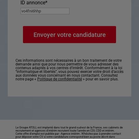
ID annonce
*
Ces informations sont nécessaires à un bon traitement de votre
demande ainsi que pour nous permettre de vous adresser des
contenus adaptés à vos centres d’intérêt. Conformément à la loi
“informatique et libertés”, vous pouvez exercer votre droit d’accès
aux données vous concernant en nous contactant. Consultez
notre page «
Politique de confidentialité
» pour en savoir plus.
Le Groupe ATOLL est implanté dans tout le grand sud-est de la France, ses cabinets de
recrutement et agences d’intérim recrutent toute l’année en CDI, CDD et intérim.
Cette offre d’emploi est publiée par -
Agence intérim
. N’hésitez pas à prendre contact
pour déposer votre CV si votre candidature correspond bien au poste décrit dans