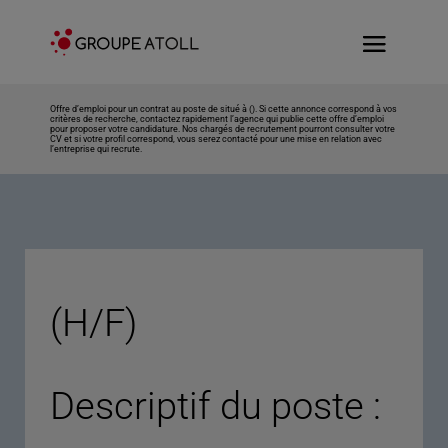
Offre d’emploi pour un contrat au poste de situé à (). Si cette annonce correspond à vos
critères de recherche, contactez rapidement l’agence qui publie cette offre d’emploi
pour proposer votre candidature. Nos chargés de recrutement pourront consulter votre
CV et si votre profil correspond, vous serez contacté pour une mise en relation avec
l’entreprise qui recrute.
(H/F)
Descriptif du poste :