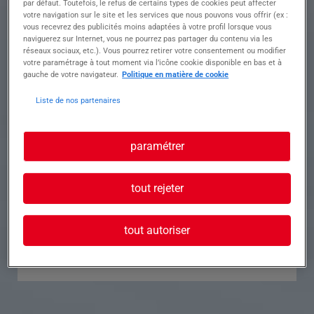
par défaut. Toutefois, le refus de certains types de cookies peut affecter
votre navigation sur le site et les services que nous pouvons vous offrir (ex :
Référence
Annonce n°
vous recevrez des publicités moins adaptées à votre profil lorsque vous
naviguerez sur Internet, vous ne pourrez pas partager du contenu via les
réseaux sociaux, etc.). Vous pourrez retirer votre consentement ou modifier
Contact
votre paramétrage à tout moment via l’icône cookie disponible en bas et à
gauche de votre navigateur.
Politique en matière de cookie
Tél.
Liste de nos partenaires
paramétrer
Postuler à cette offre
tout rejeter
tout autoriser