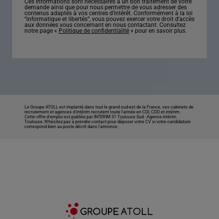
Ces informations sont nécessaires à un bon traitement de votre
demande ainsi que pour nous permettre de vous adresser des
contenus adaptés à vos centres d’intérêt. Conformément à la loi
“informatique et libertés”, vous pouvez exercer votre droit d’accès
aux données vous concernant en nous contactant. Consultez
notre page «
Politique de confidentialité
» pour en savoir plus.
Le Groupe ATOLL est implanté dans tout le grand sud-est de la France, ses cabinets de
recrutement et agences d’intérim recrutent toute l’année en CDI, CDD et intérim.
Cette offre d’emploi est publiée par INTERIM 31 Toulouse Sud -
Agence intérim
Toulouse
. N’hésitez pas à prendre contact pour déposer votre CV si votre candidature
correspond bien au poste décrit dans l'annonce.