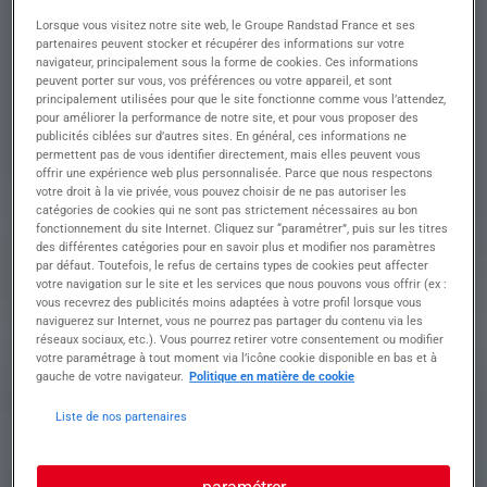
Descriptif du poste :
Lorsque vous visitez notre site web, le Groupe Randstad France et ses
ASSISTANTE
partenaires peuvent stocker et récupérer des informations sur votre
navigateur, principalement sous la forme de cookies. Ces informations
EXPLOITATION H/F
peuvent porter sur vous, vos préférences ou votre appareil, et sont
principalement utilisées pour que le site fonctionne comme vous l’attendez,
pour améliorer la performance de notre site, et pour vous proposer des
publicités ciblées sur d’autres sites. En général, ces informations ne
permettent pas de vous identifier directement, mais elles peuvent vous
Descriptif du poste : Vos missions : Au sein du
offrir une expérience web plus personnalisée. Parce que nous respectons
service exploitation, vous êtes
votre droit à la vie privée, vous pouvez choisir de ne pas autoriser les
l'interlocuteur(trice) privilégié(e) des clients et
catégories de cookies qui ne sont pas strictement nécessaires au bon
fonctionnement du site Internet. Cliquez sur “paramétrer”, puis sur les titres
assurez le suivi des opérations dans une
des différentes catégories pour en savoir plus et modifier nos paramètres
démarche de qualité de service et de fidélisation.
par défaut. Toutefois, le refus de certains types de cookies peut affecter
• Gestion des appels clients et traitement des
votre navigation sur le site et les services que nous pouvons vous offrir (ex :
demandes d'informations.
vous recevrez des publicités moins adaptées à votre profil lorsque vous
• Suivi des enlèvements, livraisons, courses et
naviguerez sur Internet, vous ne pourrez pas partager du contenu via les
réseaux sociaux, etc.). Vous pourrez retirer votre consentement ou modifier
demandes de tracking.
votre paramétrage à tout moment via l’icône cookie disponible en bas et à
• Traitement des réclamations clients et suivi des
gauche de votre navigateur.
Politique en matière de cookie
dossiers litiges jusqu'à leur résolution.
• Gestion des demandes d'enlèvement et
Liste de nos partenaires
organisation des rendez-vous de livraison.
• Suivi du bon déroulement des opérations dans
le respect des exigences clients.