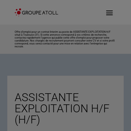
Offre d’emploi pour un contrat Interim au poste de ASSISTANTE EXPLOITATION H/F
situé à Toulouse (31). Si cette annonce correspond à vos critères de recherche,
contactez rapidement l’agence qui publie cette offre d’emploi pour proposer votre
candidature. Nos chargés de recrutement pourront consulter votre CV et si votre profil
correspond, vous serez contacté pour une mise en relation avec l’entreprise qui
recrute.
ASSISTANTE
EXPLOITATION H/F
(H/F)