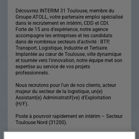
Découvrez INTERIM 31 Toulouse, membre du
Groupe ATOLL, votre partenaire emploi spécialisé
dans le recrutement en intérim, CDD et CDI.
Forte de 15 ans d'expérience, notre agence
accompagne les entreprises et les candidats
dans de nombreux secteurs d'activité : BTP,
Transport, Logistique, Industrie et Tertiaire.
Implantée au cœur de Toulouse, ville dynamique
et tournée vers l'innovation, notre équipe met son
expertise au service de vos projets
professionnels.
Nous recrutons pour l'un de nos clients, acteur
majeur du secteur de la logistique, un(e)
Assistant(e) Administratif(ve) d'Exploitation
(H/F).
Poste à pourvoir rapidement en intérim – Secteur
Toulouse Nord (31200).