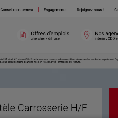
Conseil recrutement
Engagements
Rejoignez-nous !
Co
Offres d’emplois
Nos agen
chercher / diffuser
intérim, CDD e
rie H/F situé à Fontaine (38). Si cette annonce correspond à vos critères de recherche, contactez rapidement l’a
, vous serez contacté pour une mise en relation avec l’entreprise qui recrute.
tèle Carrosserie H/F