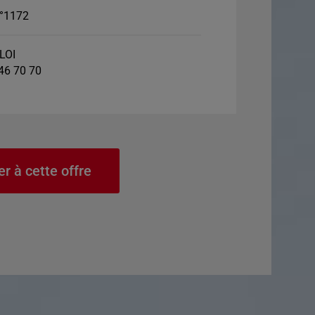
°1172
LOI
 46 70 70
er à cette offre