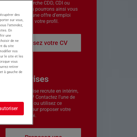
êtes en recherche CDD, CDI ou
intérim. Nous pourrons ainsi vous
contacter si une offre d’emploi
récupérer des
porter sur vous,
correspond à votre profil.
ous l’attendez,
ites. En
frir une
choisir de ne
Déposez votre CV
t du site
 modifier nos
r le site et les
lorsque vous
urrez retirer
 et à gauche de
Entreprises
Votre entreprise recrute en intérim,
CDD ou CDI ? Contactez l’une de
nos agences ou utilisez ce
autoriser
formulaire pour proposer votre
offre d’emploi.