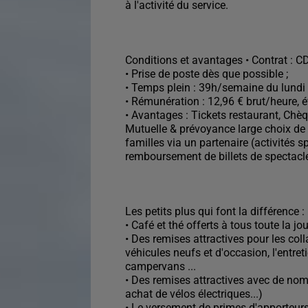
à l'activité du service.
Conditions et avantages • Contrat : CD
• Prise de poste dès que possible ;
• Temps plein : 39h/semaine du lundi 
• Rémunération : 12,96 € brut/heure, év
• Avantages : Tickets restaurant, Chèq
Mutuelle & prévoyance large choix de p
familles via un partenaire (activités s
remboursement de billets de spectacles
Les petits plus qui font la différence :
• Café et thé offerts à tous toute la jo
• Des remises attractives pour les col
véhicules neufs et d'occasion, l'entreti
campervans ...
• Des remises attractives avec de nomb
achat de vélos électriques...)
• Le versement de primes d'apporteurs