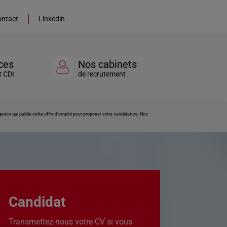
ntact
Linkedin
ces
Nos cabinets
t CDI
de recrutement
gence qui publie cette offre d’emploi pour proposer votre candidature. Nos
Candidat
Transmettez-nous votre CV si vous