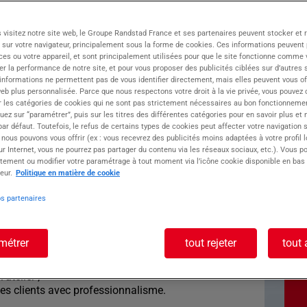
 visitez notre site web, le Groupe Randstad France et ses partenaires peuvent stocker et 
 sur votre navigateur, principalement sous la forme de cookies. Ces informations peuvent 
ces ou votre appareil, et sont principalement utilisées pour que le site fonctionne comme v
rute pour l'un de ses clients un(e) Chargé(e) de
r la performance de notre site, et pour vous proposer des publicités ciblées sur d’autres s
re d'une mission d'intérim à pourvoir rapidement
 informations ne permettent pas de vous identifier directement, mais elles peuvent vous of
eb plus personnalisée. Parce que nous respectons votre droit à la vie privée, vous pouvez 
r les catégories de cookies qui ne sont pas strictement nécessaires au bon fonctionnemen
quez sur “paramétrer”, puis sur les titres des différentes catégories pour en savoir plus et
ste : Chargé de
r défaut. Toutefois, le refus de certains types de cookies peut affecter votre navigation su
 nous pouvons vous offrir (ex : vous recevrez des publicités moins adaptées à votre profil 
sserie H/F
r Internet, vous ne pourrez pas partager du contenu via les réseaux sociaux, etc.). Vous po
tement ou modifier votre paramétrage à tout moment via l’icône cookie disponible en bas
eur.
Politique en matière de cookie
os partenaires
gé(e) de Clientèle Carrosserie, vos missions
métrer
tout rejeter
tout 
es clients en agence et par téléphone ;
atelier ;
es clients avec professionnalisme.