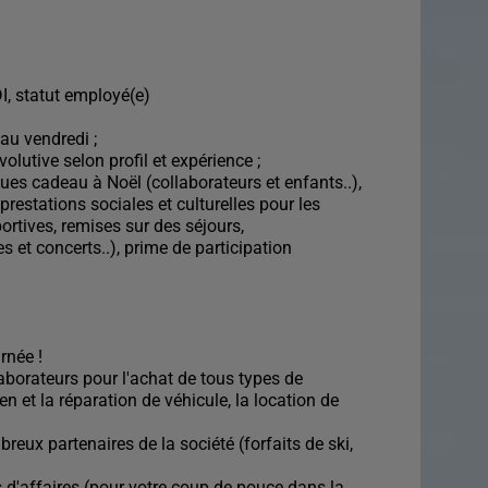
I, statut employé(e)
au vendredi ;
olutive selon profil et expérience ;
ues cadeau à Noël (collaborateurs et enfants..),
restations sociales et culturelles pour les
portives, remises sur des séjours,
 et concerts..), prime de participation
urnée !
laborateurs pour l'achat de tous types de
en et la réparation de véhicule, la location de
reux partenaires de la société (forfaits de ski,
 d'affaires (pour votre coup de pouce dans la