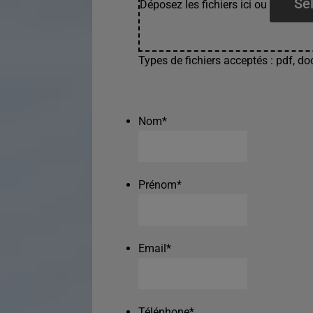
Sél
Déposez les fichiers ici ou
Types de fichiers acceptés : pdf, doc
Nom
*
Prénom
*
Email
*
Téléphone
*