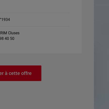
°1934
RIM Cluses
 98 40 50
er à cette offre