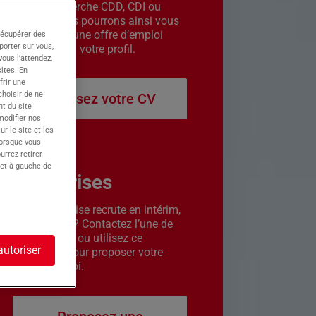
êtes en recherche CDD, CDI ou
intérim. Nous pourrons ainsi vous
contacter si une offre d’emploi
récupérer des
porter sur vous,
correspond à votre profil.
ous l’attendez,
ites. En
frir une
choisir de ne
Déposez votre CV
t du site
 modifier nos
r le site et les
lorsque vous
urrez retirer
 et à gauche de
Entreprises
Votre entreprise recrute en intérim,
CDD ou CDI ? Contactez l’une de
nos agences ou utilisez ce
autoriser
formulaire pour proposer votre
offre d’emploi.