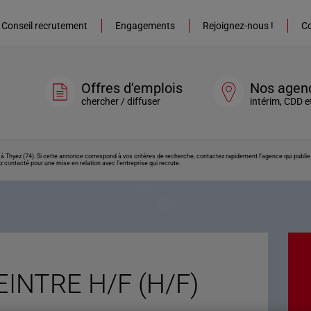
Conseil recrutement
Engagements
Rejoignez-nous !
Co
Offres d’emplois
Nos agen
chercher / diffuser
intérim, CDD e
 Thyez (74). Si cette annonce correspond à vos critères de recherche, contactez rapidement l’agence qui publie 
z contacté pour une mise en relation avec l’entreprise qui recrute.
INTRE H/F (H/F)