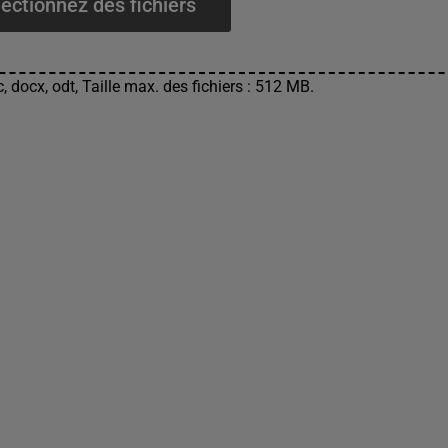
ectionnez des fichiers
, docx, odt, Taille max. des fichiers : 512 MB.