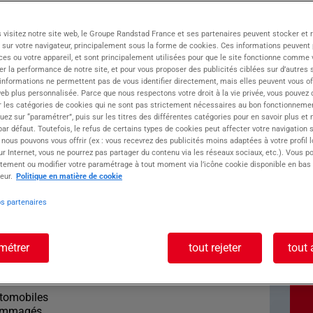
INTERIM - Cluses, membre du Groupe ATOLL,
 visitez notre site web, le Groupe Randstad France et ses partenaires peuvent stocker et 
im, CDD et CDI, présent dans divers secteurs
 sur votre navigateur, principalement sous la forme de cookies. Ces informations peuvent 
r son industrie de précision, notre agence allie
ces ou votre appareil, et sont principalement utilisées pour que le site fonctionne comme v
ent personnalisé.
r la performance de notre site, et pour vous proposer des publicités ciblées sur d’autres s
 informations ne permettent pas de vous identifier directement, mais elles peuvent vous of
ception, la fabrication et la réparation de
eb plus personnalisée. Parce que nous respectons votre droit à la vie privée, vous pouvez 
r les catégories de cookies qui ne sont pas strictement nécessaires au bon fonctionnemen
quez sur “paramétrer”, puis sur les titres des différentes catégories pour en savoir plus et
r défaut. Toutefois, le refus de certains types de cookies peut affecter votre navigation su
oste : CARROSSIER
 nous pouvons vous offrir (ex : vous recevrez des publicités moins adaptées à votre profil 
r Internet, vous ne pourrez pas partager du contenu via les réseaux sociaux, etc.). Vous po
tement ou modifier votre paramétrage à tout moment via l’icône cookie disponible en bas
eur.
Politique en matière de cookie
os partenaires
sagez-vous de rejoindre une équipe stable et
e H/F pour un poste en CDI ?
métrer
tout rejeter
tout 
us effectuerez différents travaux de
:
utomobiles
dommagés